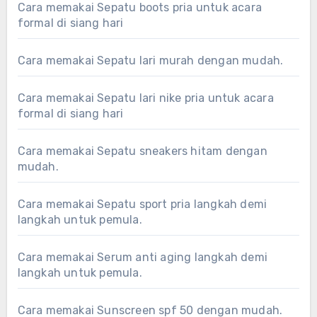
Cara memakai Sepatu boots pria untuk acara
formal di siang hari
Cara memakai Sepatu lari murah dengan mudah.
Cara memakai Sepatu lari nike pria untuk acara
formal di siang hari
Cara memakai Sepatu sneakers hitam dengan
mudah.
Cara memakai Sepatu sport pria langkah demi
langkah untuk pemula.
Cara memakai Serum anti aging langkah demi
langkah untuk pemula.
Cara memakai Sunscreen spf 50 dengan mudah.