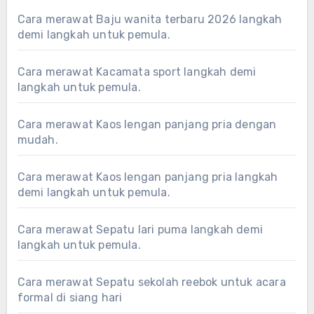
Cara merawat Baju wanita terbaru 2026 langkah
demi langkah untuk pemula.
Cara merawat Kacamata sport langkah demi
langkah untuk pemula.
Cara merawat Kaos lengan panjang pria dengan
mudah.
Cara merawat Kaos lengan panjang pria langkah
demi langkah untuk pemula.
Cara merawat Sepatu lari puma langkah demi
langkah untuk pemula.
Cara merawat Sepatu sekolah reebok untuk acara
formal di siang hari