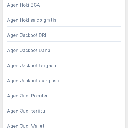
Agen Hoki BCA
Agen Hoki saldo gratis
Agen Jackpot BRI
Agen Jackpot Dana
Agen Jackpot tergacor
Agen Jackpot uang asli
Agen Judi Populer
Agen Judi terjitu
Agen Judi Wallet