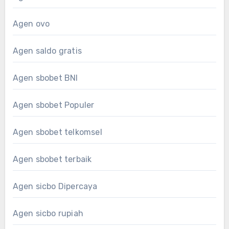
Agen ovo
Agen saldo gratis
Agen sbobet BNI
Agen sbobet Populer
Agen sbobet telkomsel
Agen sbobet terbaik
Agen sicbo Dipercaya
Agen sicbo rupiah