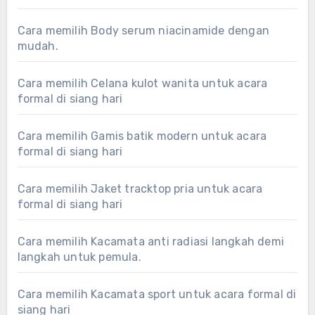
Cara memilih Body serum niacinamide dengan
mudah.
Cara memilih Celana kulot wanita untuk acara
formal di siang hari
Cara memilih Gamis batik modern untuk acara
formal di siang hari
Cara memilih Jaket tracktop pria untuk acara
formal di siang hari
Cara memilih Kacamata anti radiasi langkah demi
langkah untuk pemula.
Cara memilih Kacamata sport untuk acara formal di
siang hari