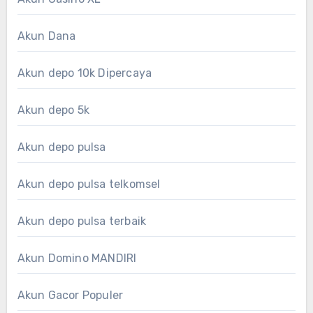
Akun Dana
Akun depo 10k Dipercaya
Akun depo 5k
Akun depo pulsa
Akun depo pulsa telkomsel
Akun depo pulsa terbaik
Akun Domino MANDIRI
Akun Gacor Populer