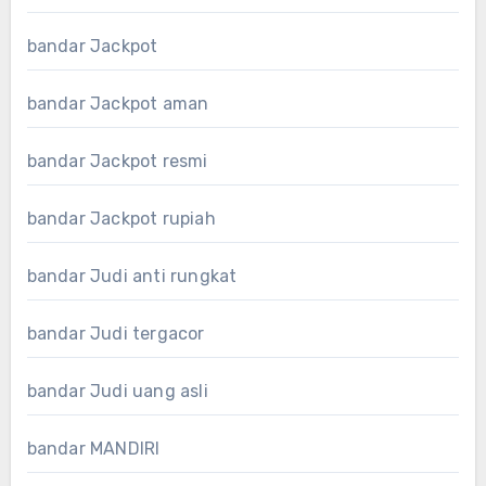
bandar Jackpot
bandar Jackpot aman
bandar Jackpot resmi
bandar Jackpot rupiah
bandar Judi anti rungkat
bandar Judi tergacor
bandar Judi uang asli
bandar MANDIRI