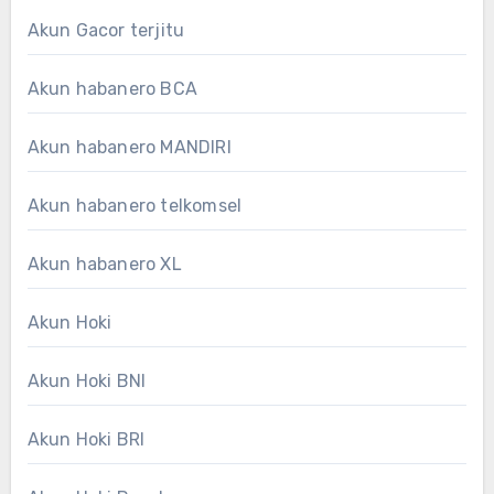
Akun Gacor terjitu
Akun habanero BCA
Akun habanero MANDIRI
Akun habanero telkomsel
Akun habanero XL
Akun Hoki
Akun Hoki BNI
Akun Hoki BRI