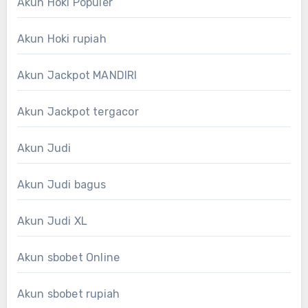
Akun Hoki Populer
Akun Hoki rupiah
Akun Jackpot MANDIRI
Akun Jackpot tergacor
Akun Judi
Akun Judi bagus
Akun Judi XL
Akun sbobet Online
Akun sbobet rupiah