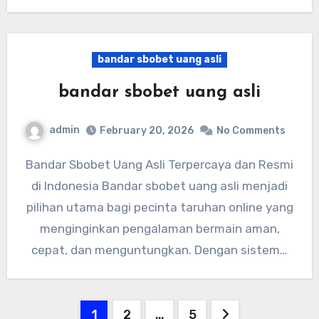
bandar sbobet uang asli
bandar sbobet uang asli
admin
February 20, 2026
No Comments
Bandar Sbobet Uang Asli Terpercaya dan Resmi
di Indonesia Bandar sbobet uang asli menjadi
pilihan utama bagi pecinta taruhan online yang
menginginkan pengalaman bermain aman,
cepat, dan menguntungkan. Dengan sistem…
Posts
1
2
…
5