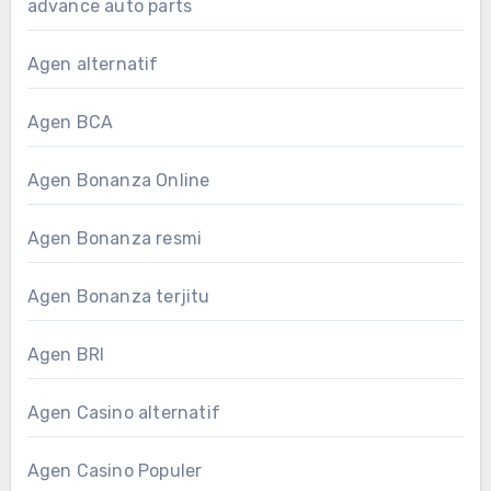
advance auto parts
Agen alternatif
Agen BCA
Agen Bonanza Online
Agen Bonanza resmi
Agen Bonanza terjitu
Agen BRI
Agen Casino alternatif
Agen Casino Populer