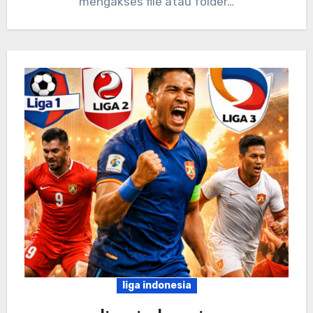
mengakses file atau folder…
liga indonesia