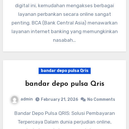
digital ini, kemudahan mengakses berbagai
layanan perbankan secara online sangat
penting. BCA (Bank Central Asia) menawarkan
layanan internet banking yang memungkinkan
nasabah…
bandar depo pulsa Qris
bandar depo pulsa Qris
admin
February 21, 2026
No Comments
Bandar Depo Pulsa QRIS: Solusi Pembayaran
Terpercaya Dalam dunia perjudian online,