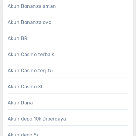
Akun Bonanza aman
Akun Bonanza ovo
Akun BRI
Akun Casino terbaik
Akun Casino terjitu
Akun Casino XL
Akun Dana
Akun depo 10k Dipercaya
Akun depo 5k