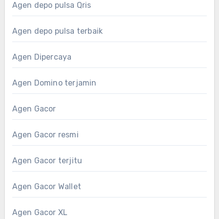
Agen depo pulsa Qris
Agen depo pulsa terbaik
Agen Dipercaya
Agen Domino terjamin
Agen Gacor
Agen Gacor resmi
Agen Gacor terjitu
Agen Gacor Wallet
Agen Gacor XL