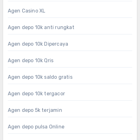
Agen Casino XL
Agen depo 10k anti rungkat
Agen depo 10k Dipercaya
Agen depo 10k Qris
Agen depo 10k saldo gratis
Agen depo 10k tergacor
Agen depo 5k terjamin
Agen depo pulsa Online