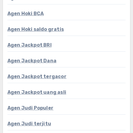
Agen Hoki BCA
Agen Hoki saldo gratis
Agen Jackpot BRI
Agen Jackpot Dana
Agen Jackpot tergacor
Agen Jackpot uang asli
Agen Judi Populer
Agen Judi terjitu