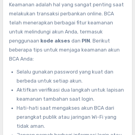
Keamanan adalah hal yang sangat penting saat
melakukan transaksi perbankan online. BCA
telah menerapkan berbagai fitur keamanan
untuk melindungi akun Anda, termasuk
penggunaan
kode akses
dan
PIN
. Berikut
beberapa tips untuk menjaga keamanan akun
BCA Anda:
Selalu gunakan password yang kuat dan
berbeda untuk setiap akun.
Aktifkan verifikasi dua langkah untuk lapisan
keamanan tambahan saat login.
Hati-hati saat mengakses akun BCA dari
perangkat publik atau jaringan Wi-Fi yang
tidak aman.
Jangan pernah berbagi informasi login atau