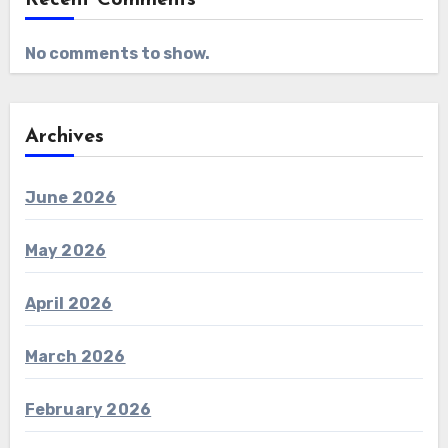
No comments to show.
Archives
June 2026
May 2026
April 2026
March 2026
February 2026