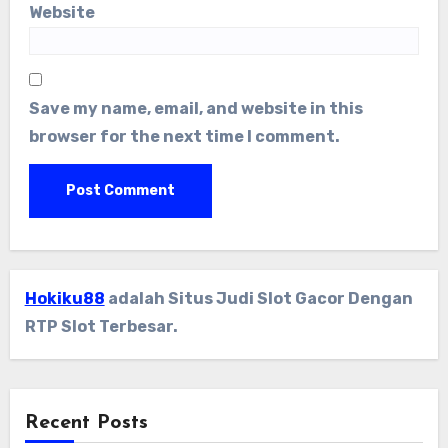
Website
Save my name, email, and website in this
browser for the next time I comment.
Hokiku88
adalah Situs Judi Slot Gacor Dengan
RTP Slot Terbesar.
Recent Posts