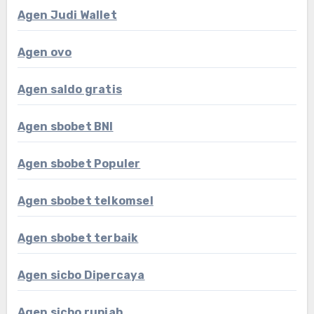
Agen Judi Wallet
Agen ovo
Agen saldo gratis
Agen sbobet BNI
Agen sbobet Populer
Agen sbobet telkomsel
Agen sbobet terbaik
Agen sicbo Dipercaya
Agen sicbo rupiah