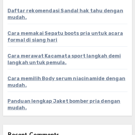
Daftar rekomendasi Sandal hak tahu dengan
mudah.
Cara memakai Sepatu boots pria untuk acara
formal di siang hari
Cara merawat Kacamata sport langkah demi
langkah untuk pemula.
Cara memilih Body serum niacinamide dengan
mudah.
Panduan lengkap Jaket bomber pria dengan
mudah.
Recent Comments