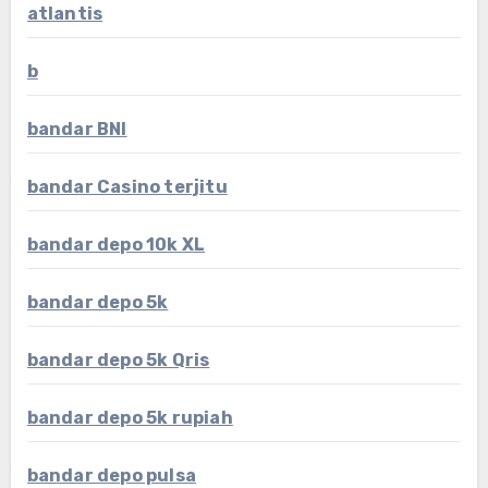
atlantis
b
bandar BNI
bandar Casino terjitu
bandar depo 10k XL
bandar depo 5k
bandar depo 5k Qris
bandar depo 5k rupiah
bandar depo pulsa