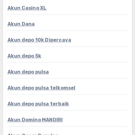
Akun Casino XL
Akun Dana
Akun depo 10k Dipercaya
Akun depo 5k
Akun depo pulsa
Akun depo pulsa telkomsel
Akun depo pulsa terbaik
Akun Domino MANDIRI