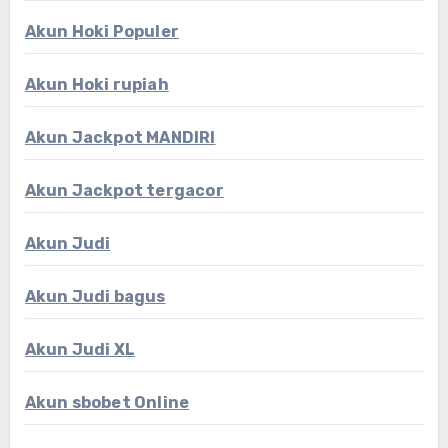
Akun Hoki Populer
Akun Hoki rupiah
Akun Jackpot MANDIRI
Akun Jackpot tergacor
Akun Judi
Akun Judi bagus
Akun Judi XL
Akun sbobet Online