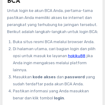
BCA
Untuk login ke akun BCA Anda, pertama-tama
pastikan Anda memiliki akses ke internet dan
perangkat yang terhubung ke jaringan tersebut.
Berikut adalah langkah-langkah untuk login BCA:
Buka situs resmi BCA melalui browser Anda.
Di halaman utama, cari bagian login dan pilih
opsi untuk masuk ke layanan
hokiku88
jika
Anda ingin mengakses melalui platform
lainnya.
Masukkan
kode akses
dan
password
yang
sudah terdaftar pada akun BCA Anda.
Pastikan informasi yang Anda masukkan
benar dan klik tombol
login
.