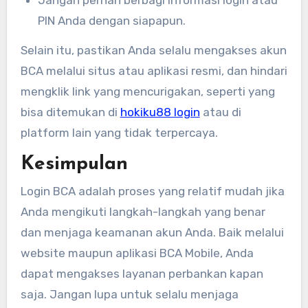
PIN Anda dengan siapapun.
Selain itu, pastikan Anda selalu mengakses akun
BCA melalui situs atau aplikasi resmi, dan hindari
mengklik link yang mencurigakan, seperti yang
bisa ditemukan di
hokiku88 login
atau di
platform lain yang tidak terpercaya.
Kesimpulan
Login BCA adalah proses yang relatif mudah jika
Anda mengikuti langkah-langkah yang benar
dan menjaga keamanan akun Anda. Baik melalui
website maupun aplikasi BCA Mobile, Anda
dapat mengakses layanan perbankan kapan
saja. Jangan lupa untuk selalu menjaga