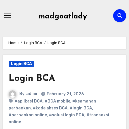
Skip
to
madgoatlady
content
Home
Login BCA
Login BCA
Login BCA
Login BCA
By
admin
February 21, 2026
#aplikasi BCA
,
#BCA mobile
,
#keamanan
perbankan
,
#kode akses BCA
,
#login BCA
,
#perbankan online
,
#solusi login BCA
,
#transaksi
online