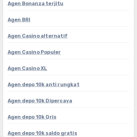
Agen Bonanza terjitu
Agen BRI
Agen Casino alternatif
Agen Casino Populer
Agen Casino XL
Agen depo 10k anti rungkat
Agen depo 10k Dipercaya
Agen depo 10k Qris
Agen depo 10k saldo gratis