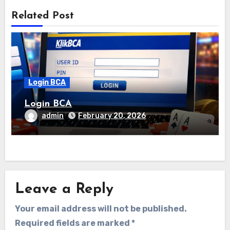
Related Post
Login BCA
Login BCA
admin
February 20, 2026
Leave a Reply
Your email address will not be published.
Required fields are marked
*