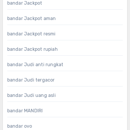
bandar Jackpot
bandar Jackpot aman
bandar Jackpot resmi
bandar Jackpot rupiah
bandar Judi anti rungkat
bandar Judi tergacor
bandar Judi uang asli
bandar MANDIRI
bandar ovo