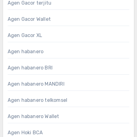
Agen Gacor terjitu
Agen Gacor Wallet
Agen Gacor XL
Agen habanero
Agen habanero BRI
Agen habanero MANDIRI
Agen habanero telkomsel
Agen habanero Wallet
Agen Hoki BCA