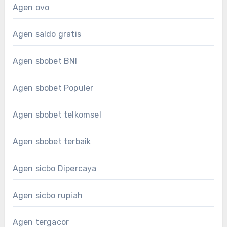
Agen ovo
Agen saldo gratis
Agen sbobet BNI
Agen sbobet Populer
Agen sbobet telkomsel
Agen sbobet terbaik
Agen sicbo Dipercaya
Agen sicbo rupiah
Agen tergacor