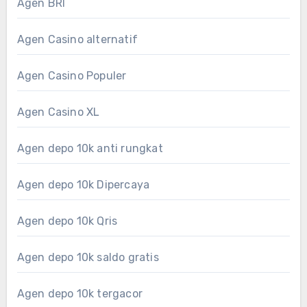
Agen BRI
Agen Casino alternatif
Agen Casino Populer
Agen Casino XL
Agen depo 10k anti rungkat
Agen depo 10k Dipercaya
Agen depo 10k Qris
Agen depo 10k saldo gratis
Agen depo 10k tergacor