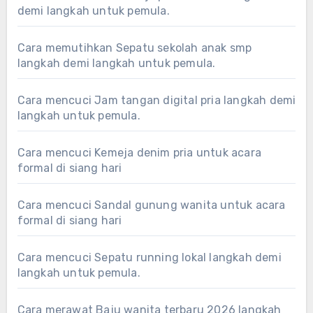
demi langkah untuk pemula.
Cara memutihkan Sepatu sekolah anak smp
langkah demi langkah untuk pemula.
Cara mencuci Jam tangan digital pria langkah demi
langkah untuk pemula.
Cara mencuci Kemeja denim pria untuk acara
formal di siang hari
Cara mencuci Sandal gunung wanita untuk acara
formal di siang hari
Cara mencuci Sepatu running lokal langkah demi
langkah untuk pemula.
Cara merawat Baju wanita terbaru 2026 langkah