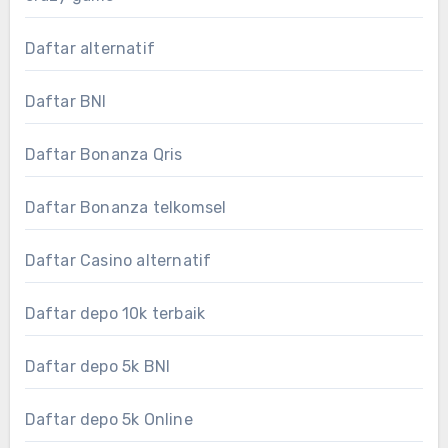
Daftar alternatif
Daftar BNI
Daftar Bonanza Qris
Daftar Bonanza telkomsel
Daftar Casino alternatif
Daftar depo 10k terbaik
Daftar depo 5k BNI
Daftar depo 5k Online