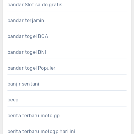
bandar Slot saldo gratis
bandar terjamin
bandar togel BCA
bandar togel BNI
bandar togel Populer
banjir sentani
beeg
berita terbaru moto gp
berita terbaru motogp hari ini