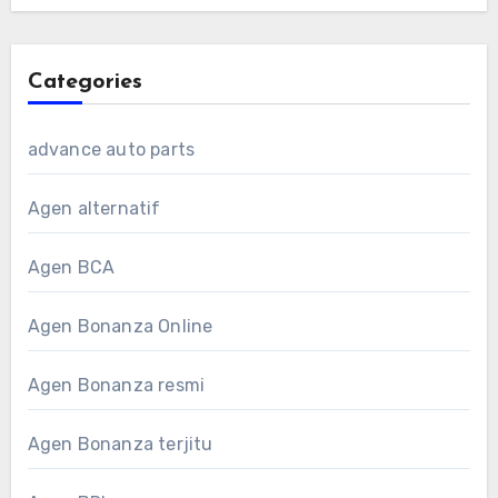
Categories
advance auto parts
Agen alternatif
Agen BCA
Agen Bonanza Online
Agen Bonanza resmi
Agen Bonanza terjitu