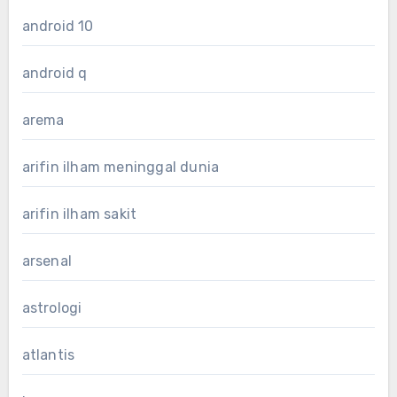
android 10
android q
arema
arifin ilham meninggal dunia
arifin ilham sakit
arsenal
astrologi
atlantis