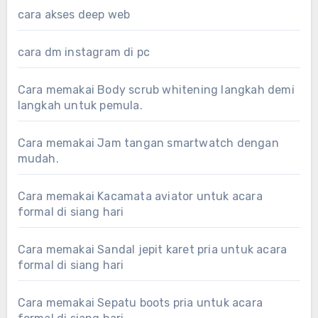
cara akses deep web
cara dm instagram di pc
Cara memakai Body scrub whitening langkah demi
langkah untuk pemula.
Cara memakai Jam tangan smartwatch dengan
mudah.
Cara memakai Kacamata aviator untuk acara
formal di siang hari
Cara memakai Sandal jepit karet pria untuk acara
formal di siang hari
Cara memakai Sepatu boots pria untuk acara