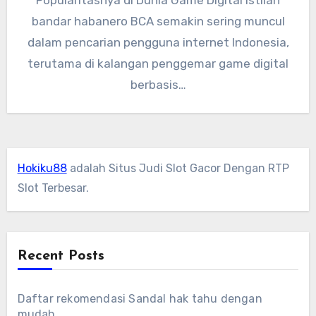
Popularitasnya di Dunia Game Digital Istilah
bandar habanero BCA semakin sering muncul
dalam pencarian pengguna internet Indonesia,
terutama di kalangan penggemar game digital
berbasis…
Hokiku88
adalah Situs Judi Slot Gacor Dengan RTP
Slot Terbesar.
Recent Posts
Daftar rekomendasi Sandal hak tahu dengan
mudah.