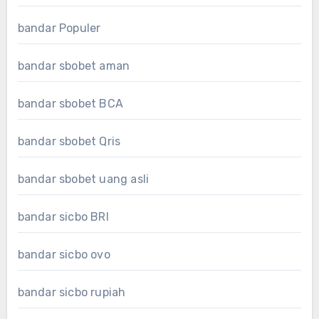
bandar Populer
bandar sbobet aman
bandar sbobet BCA
bandar sbobet Qris
bandar sbobet uang asli
bandar sicbo BRI
bandar sicbo ovo
bandar sicbo rupiah