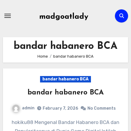
Skip
to
madgoatlady
content
bandar habanero BCA
Home
bandar habanero BCA
bandar habanero BCA
bandar habanero BCA
admin
February 7, 2026
No Comments
hokiku88 Mengenal Bandar Habanero BCA dan