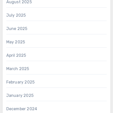
August 2025
July 2025
June 2025
May 2025
April 2025
March 2025
February 2025
January 2025
December 2024