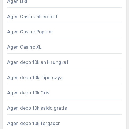
Agen BRI
Agen Casino alternatif
Agen Casino Populer
Agen Casino XL
Agen depo 10k anti rungkat
Agen depo 10k Dipercaya
Agen depo 10k Qris
Agen depo 10k saldo gratis
Agen depo 10k tergacor