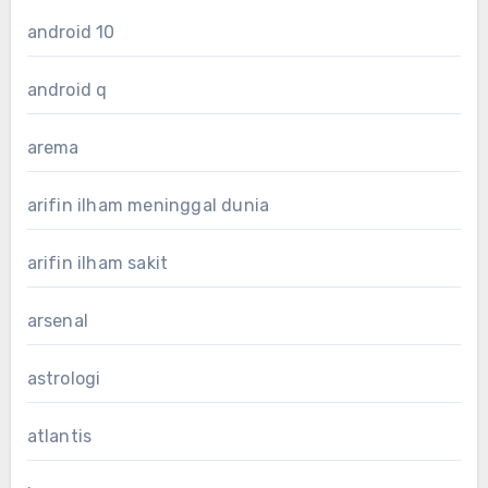
android 10
android q
arema
arifin ilham meninggal dunia
arifin ilham sakit
arsenal
astrologi
atlantis