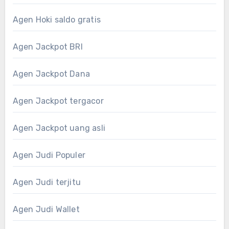
Agen Hoki saldo gratis
Agen Jackpot BRI
Agen Jackpot Dana
Agen Jackpot tergacor
Agen Jackpot uang asli
Agen Judi Populer
Agen Judi terjitu
Agen Judi Wallet