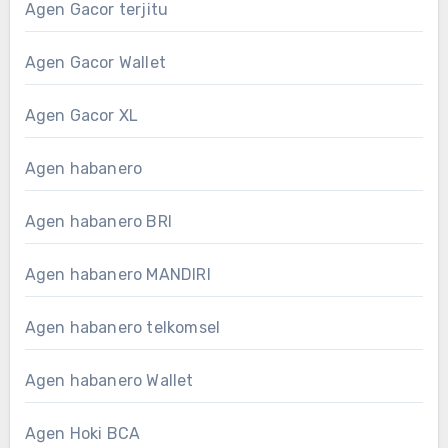
Agen Gacor terjitu
Agen Gacor Wallet
Agen Gacor XL
Agen habanero
Agen habanero BRI
Agen habanero MANDIRI
Agen habanero telkomsel
Agen habanero Wallet
Agen Hoki BCA