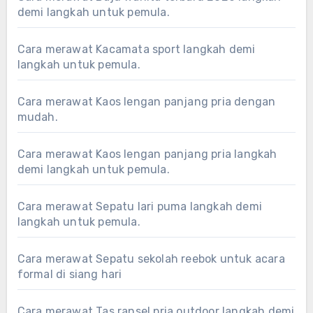
demi langkah untuk pemula.
Cara merawat Kacamata sport langkah demi
langkah untuk pemula.
Cara merawat Kaos lengan panjang pria dengan
mudah.
Cara merawat Kaos lengan panjang pria langkah
demi langkah untuk pemula.
Cara merawat Sepatu lari puma langkah demi
langkah untuk pemula.
Cara merawat Sepatu sekolah reebok untuk acara
formal di siang hari
Cara merawat Tas ransel pria outdoor langkah demi