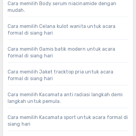
Cara memilih Body serum niacinamide dengan
mudah.
Cara memilih Celana kulot wanita untuk acara
formal di siang hari
Cara memilih Gamis batik modern untuk acara
formal di siang hari
Cara memilih Jaket tracktop pria untuk acara
formal di siang hari
Cara memilih Kacamata anti radiasi langkah demi
langkah untuk pemula.
Cara memilih Kacamata sport untuk acara formal di
siang hari