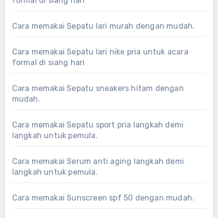
formal di siang hari
Cara memakai Sepatu lari murah dengan mudah.
Cara memakai Sepatu lari nike pria untuk acara
formal di siang hari
Cara memakai Sepatu sneakers hitam dengan
mudah.
Cara memakai Sepatu sport pria langkah demi
langkah untuk pemula.
Cara memakai Serum anti aging langkah demi
langkah untuk pemula.
Cara memakai Sunscreen spf 50 dengan mudah.