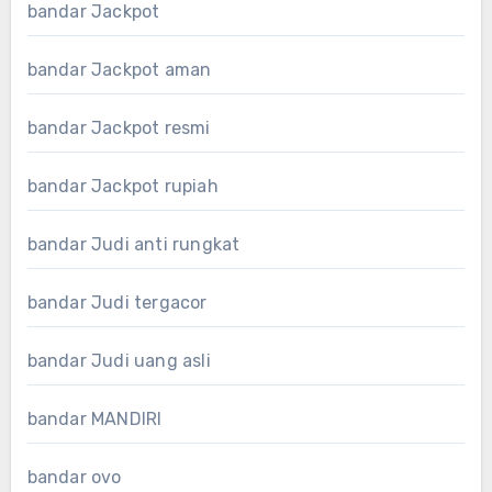
bandar Jackpot
bandar Jackpot aman
bandar Jackpot resmi
bandar Jackpot rupiah
bandar Judi anti rungkat
bandar Judi tergacor
bandar Judi uang asli
bandar MANDIRI
bandar ovo