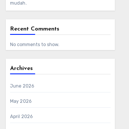
mudah.
Recent Comments
No comments to show.
Archives
June 2026
May 2026
April 2026