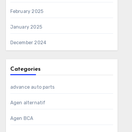
February 2025
January 2025
December 2024
Categories
advance auto parts
Agen alternatif
Agen BCA