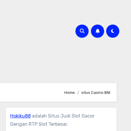
Home
situs Casino BNI
Hokiku88
adalah Situs Judi Slot Gacor
Dengan RTP Slot Terbesar.