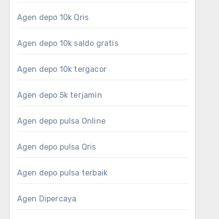
Agen depo 10k Qris
Agen depo 10k saldo gratis
Agen depo 10k tergacor
Agen depo 5k terjamin
Agen depo pulsa Online
Agen depo pulsa Qris
Agen depo pulsa terbaik
Agen Dipercaya