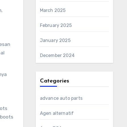
n,
March 2025
February 2025
January 2025
kesan
al
December 2024
anya
Categories
advance auto parts
oots
Agen alternatif
 boots