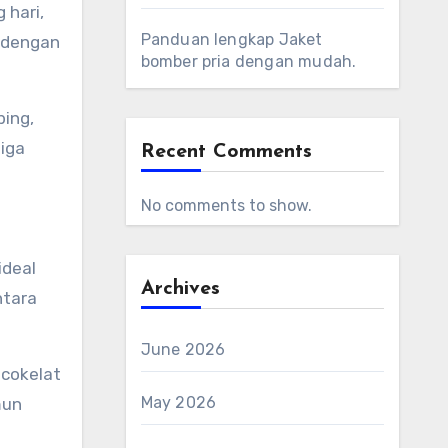
 hari,
Panduan lengkap Jaket
s dengan
bomber pria dengan mudah.
ping,
tiga
Recent Comments
No comments to show.
ideal
Archives
ntara
June 2026
 cokelat
May 2026
mun