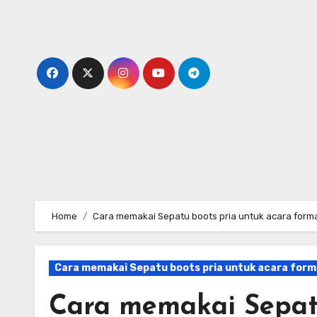
Skip
to
content
Home
Cara memakai Sepatu boots pria untuk acara formal
Cara memakai Sepatu boots pria untuk acara formal
Cara memakai Sepatu