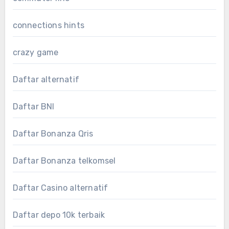
connections hints
crazy game
Daftar alternatif
Daftar BNI
Daftar Bonanza Qris
Daftar Bonanza telkomsel
Daftar Casino alternatif
Daftar depo 10k terbaik