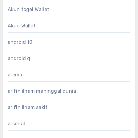
Akun togel Wallet
Akun Wallet
android 10
android q
arema
arifin ilham meninggal dunia
arifin ilham sakit
arsenal