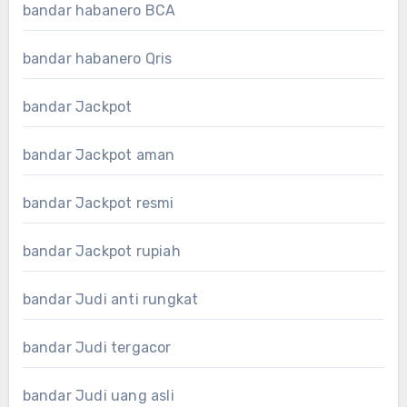
bandar habanero BCA
bandar habanero Qris
bandar Jackpot
bandar Jackpot aman
bandar Jackpot resmi
bandar Jackpot rupiah
bandar Judi anti rungkat
bandar Judi tergacor
bandar Judi uang asli