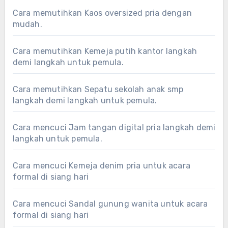
Cara memutihkan Kaos oversized pria dengan
mudah.
Cara memutihkan Kemeja putih kantor langkah
demi langkah untuk pemula.
Cara memutihkan Sepatu sekolah anak smp
langkah demi langkah untuk pemula.
Cara mencuci Jam tangan digital pria langkah demi
langkah untuk pemula.
Cara mencuci Kemeja denim pria untuk acara
formal di siang hari
Cara mencuci Sandal gunung wanita untuk acara
formal di siang hari