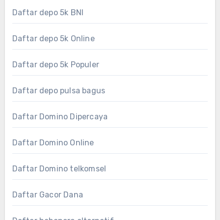
Daftar depo 5k BNI
Daftar depo 5k Online
Daftar depo 5k Populer
Daftar depo pulsa bagus
Daftar Domino Dipercaya
Daftar Domino Online
Daftar Domino telkomsel
Daftar Gacor Dana