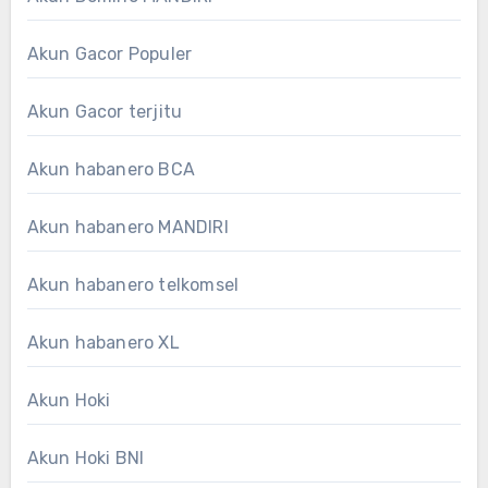
Akun Gacor Populer
Akun Gacor terjitu
Akun habanero BCA
Akun habanero MANDIRI
Akun habanero telkomsel
Akun habanero XL
Akun Hoki
Akun Hoki BNI