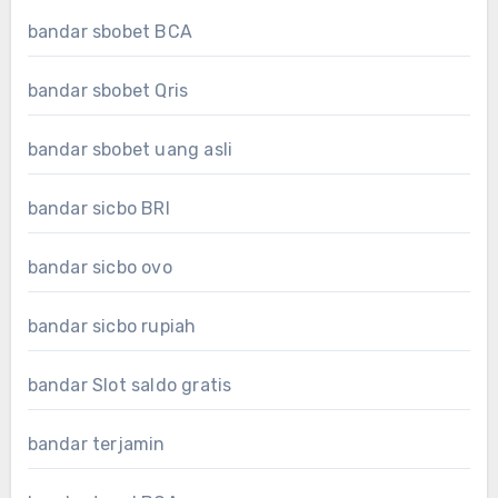
bandar sbobet BCA
bandar sbobet Qris
bandar sbobet uang asli
bandar sicbo BRI
bandar sicbo ovo
bandar sicbo rupiah
bandar Slot saldo gratis
bandar terjamin