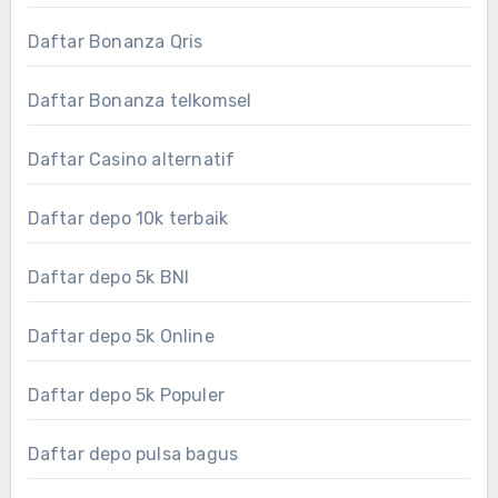
Daftar Bonanza Qris
Daftar Bonanza telkomsel
Daftar Casino alternatif
Daftar depo 10k terbaik
Daftar depo 5k BNI
Daftar depo 5k Online
Daftar depo 5k Populer
Daftar depo pulsa bagus