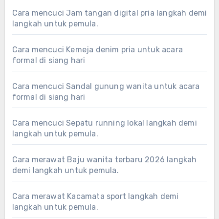
Cara mencuci Jam tangan digital pria langkah demi
langkah untuk pemula.
Cara mencuci Kemeja denim pria untuk acara
formal di siang hari
Cara mencuci Sandal gunung wanita untuk acara
formal di siang hari
Cara mencuci Sepatu running lokal langkah demi
langkah untuk pemula.
Cara merawat Baju wanita terbaru 2026 langkah
demi langkah untuk pemula.
Cara merawat Kacamata sport langkah demi
langkah untuk pemula.