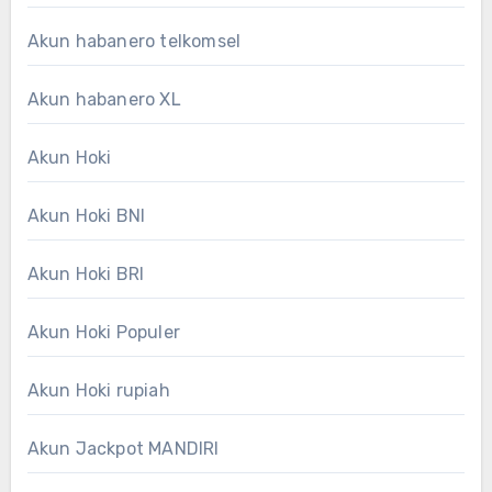
Akun habanero telkomsel
Akun habanero XL
Akun Hoki
Akun Hoki BNI
Akun Hoki BRI
Akun Hoki Populer
Akun Hoki rupiah
Akun Jackpot MANDIRI