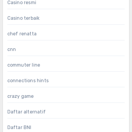
Casino resmi
Casino terbaik
chef renatta
cnn
commuter line
connections hints
crazy game
Daftar alternatif
Daftar BNI