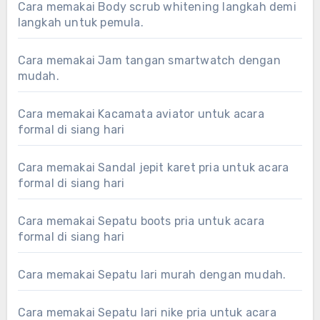
Cara memakai Body scrub whitening langkah demi
langkah untuk pemula.
Cara memakai Jam tangan smartwatch dengan
mudah.
Cara memakai Kacamata aviator untuk acara
formal di siang hari
Cara memakai Sandal jepit karet pria untuk acara
formal di siang hari
Cara memakai Sepatu boots pria untuk acara
formal di siang hari
Cara memakai Sepatu lari murah dengan mudah.
Cara memakai Sepatu lari nike pria untuk acara