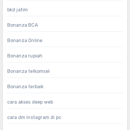
bkd jatim
Bonanza BCA
Bonanza Online
Bonanza rupiah
Bonanza telkomsel
Bonanza terbaik
cara akses deep web
cara dm instagram di pc