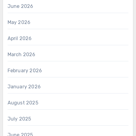
June 2026
May 2026
April 2026
March 2026
February 2026
January 2026
August 2025
July 2025
June 2025