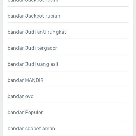
bandar Jackpot rupiah
bandar Judi anti rungkat
bandar Judi tergacor
bandar Judi uang asli
bandar MANDIRI
bandar ovo
bandar Populer
bandar sbobet aman