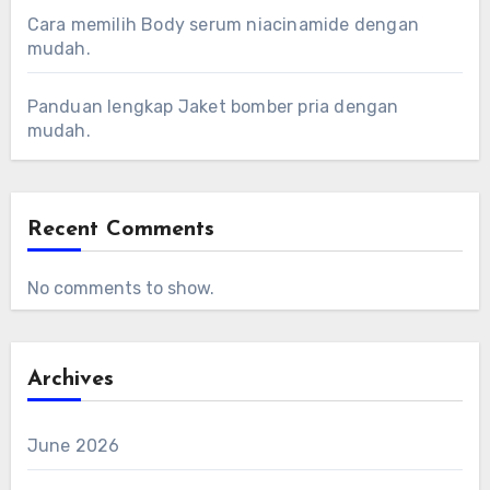
Cara memilih Body serum niacinamide dengan
mudah.
Panduan lengkap Jaket bomber pria dengan
mudah.
Recent Comments
No comments to show.
Archives
June 2026