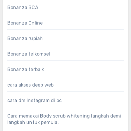
Bonanza BCA
Bonanza Online
Bonanza rupiah
Bonanza telkomsel
Bonanza terbaik
cara akses deep web
cara dm instagram di pc
Cara memakai Body scrub whitening langkah demi
langkah untuk pemula.