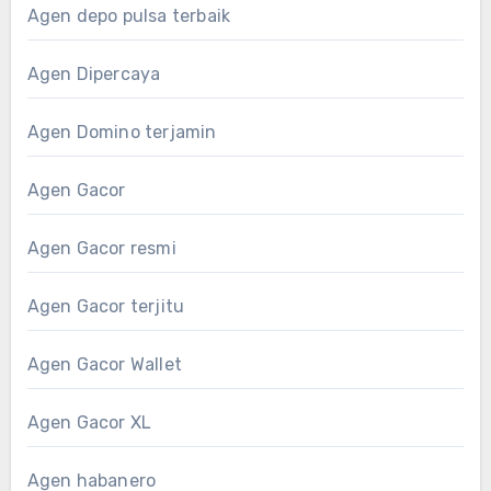
Agen depo pulsa terbaik
Agen Dipercaya
Agen Domino terjamin
Agen Gacor
Agen Gacor resmi
Agen Gacor terjitu
Agen Gacor Wallet
Agen Gacor XL
Agen habanero