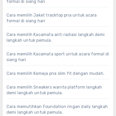
formal di siang hari
Cara memilih Jaket tracktop pria untuk acara
formal di siang hari
Cara memilih Kacamata anti radiasi langkah demi
langkah untuk pemula.
Cara memilih Kacamata sport untuk acara formal di
siang hari
Cara memilih Kemeja pria slim fit dengan mudah.
Cara memilih Sneakers wanita platform langkah
demi langkah untuk pemula.
Cara memutihkan Foundation ringan daily langkah
demi langkah untuk pemula.