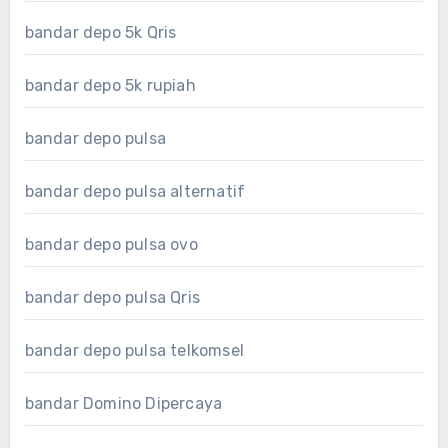
bandar depo 5k Qris
bandar depo 5k rupiah
bandar depo pulsa
bandar depo pulsa alternatif
bandar depo pulsa ovo
bandar depo pulsa Qris
bandar depo pulsa telkomsel
bandar Domino Dipercaya