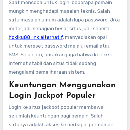
Saat mencoba untuk login, beberapa pemain
mungkin menghadapi masalah teknis. Salah
satu masalah umum adalah lupa password. Jika
ini terjadi, sebagian besar situs judi, seperti
hokiku88 link alternatif
, menyediakan opsi
untuk mereset password melalui email atau
SMS. Selain itu, pastikan juga bahwa koneksi
internet stabil dan situs tidak sedang
mengalami pemeliharaan sistem.
Keuntungan Menggunakan
Login Jackpot Populer
Login ke situs jackpot populer membawa
sejumlah keuntungan bagi pemain. Salah
satunya adalah akses ke berbagai permainan