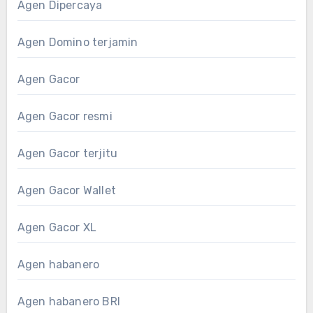
Agen Dipercaya
Agen Domino terjamin
Agen Gacor
Agen Gacor resmi
Agen Gacor terjitu
Agen Gacor Wallet
Agen Gacor XL
Agen habanero
Agen habanero BRI