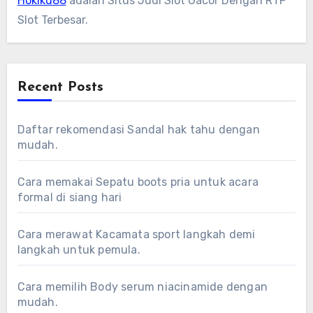
Hokiku88
adalah Situs Judi Slot Gacor Dengan RTP
Slot Terbesar.
Recent Posts
Daftar rekomendasi Sandal hak tahu dengan
mudah.
Cara memakai Sepatu boots pria untuk acara
formal di siang hari
Cara merawat Kacamata sport langkah demi
langkah untuk pemula.
Cara memilih Body serum niacinamide dengan
mudah.