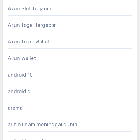
Akun Slot terjamin
Akun togel tergacor
Akun togel Wallet
Akun Wallet
android 10
android q
arema
arifin ilham meninggal dunia