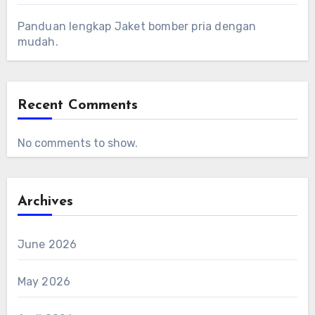
Panduan lengkap Jaket bomber pria dengan
mudah.
Recent Comments
No comments to show.
Archives
June 2026
May 2026