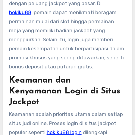
dengan peluang jackpot yang besar. Di
hokiku88
, pemain dapat menikmati beragam
permainan mulai dari slot hingga permainan
meja yang memiliki hadiah jackpot yang
menggiurkan. Selain itu, login juga memberi
pemain kesempatan untuk berpartisipasi dalam
promosi khusus yang sering ditawarkan, seperti
bonus deposit atau putaran gratis.
Keamanan dan
Kenyamanan Login di Situs
Jackpot
Keamanan adalah prioritas utama dalam setiap
situs judi online. Proses login di situs jackpot
populer seperti
hokiku88 login
dilengkapi