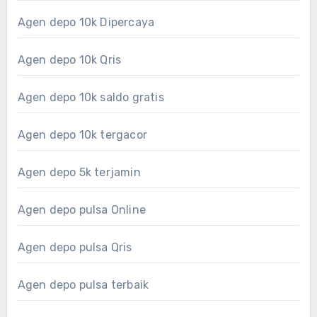
Agen depo 10k Dipercaya
Agen depo 10k Qris
Agen depo 10k saldo gratis
Agen depo 10k tergacor
Agen depo 5k terjamin
Agen depo pulsa Online
Agen depo pulsa Qris
Agen depo pulsa terbaik