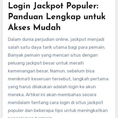
Login Jackpot Populer:
Panduan Lengkap untuk
Akses Mudah
Dalam dunia perjudian online, jackpot menjadi
salah satu daya tarik utama bagi para pemain.
Banyak pemain yang mencari situs dengan
peluang jackpot besar untuk meraih
kemenangan besar. Namun, sebelum bisa
menikmati keseruan tersebut, langkah pertama
yang harus dilakukan adalah login ke akun
mereka. Artikel ini akan membahas secara
mendalam tentang cara login di situs jackpot
populer dan beberapa tips untuk meningkatkan