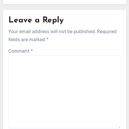
Leave a Reply
Your email address will not be published.
Required
fields are marked
*
Comment
*