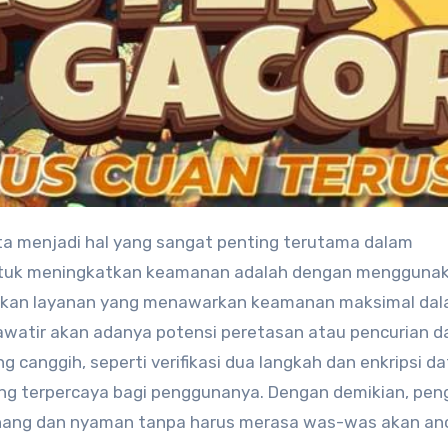
 untuk meningkatkan keamanan adalah dengan mengguna
upakan layanan yang menawarkan keamanan maksimal da
hawatir akan adanya potensi peretasan atau pencurian d
g canggih, seperti verifikasi dua langkah dan enkripsi da
g terpercaya bagi penggunanya. Dengan demikian, pe
enang dan nyaman tanpa harus merasa was-was akan a