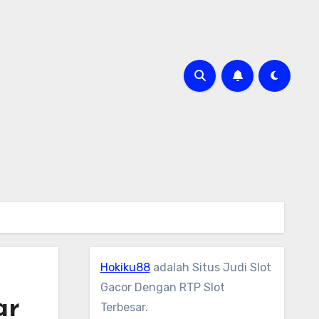
Hokiku88
adalah Situs Judi Slot
Gacor Dengan RTP Slot
ar
Terbesar.