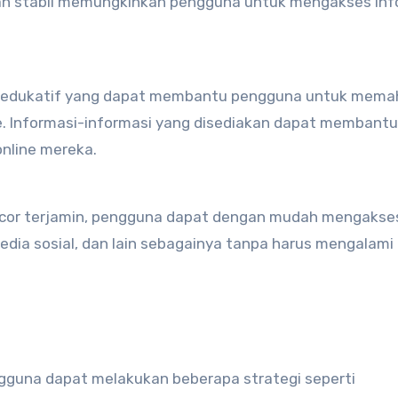
 dan stabil memungkinkan pengguna untuk mengakses inf
en edukatif yang dapat membantu pengguna untuk mem
ne. Informasi-informasi yang disediakan dapat membantu
nline mereka.
acor terjamin, pengguna dapat dengan mudah mengakse
edia sosial, dan lain sebagainya tanpa harus mengalami
gguna dapat melakukan beberapa strategi seperti