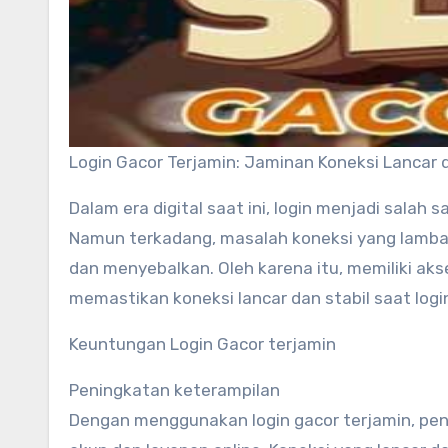
Login Gacor Terjamin: Jaminan Koneksi Lancar d
Dalam era digital saat ini, login menjadi salah
Namun terkadang, masalah koneksi yang lambat
dan menyebalkan. Oleh karena itu, memiliki aks
memastikan koneksi lancar dan stabil saat logi
Keuntungan Login Gacor terjamin
Peningkatan keterampilan
Dengan menggunakan login gacor terjamin, pe