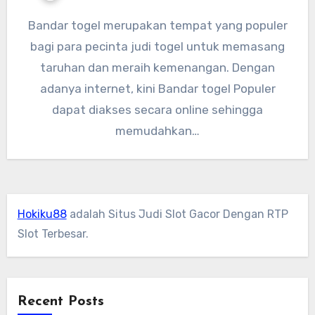
Bandar togel merupakan tempat yang populer
bagi para pecinta judi togel untuk memasang
taruhan dan meraih kemenangan. Dengan
adanya internet, kini Bandar togel Populer
dapat diakses secara online sehingga
memudahkan…
Hokiku88
adalah Situs Judi Slot Gacor Dengan RTP
Slot Terbesar.
Recent Posts