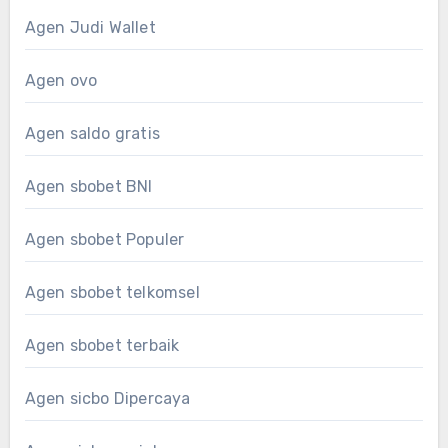
Agen Judi Wallet
Agen ovo
Agen saldo gratis
Agen sbobet BNI
Agen sbobet Populer
Agen sbobet telkomsel
Agen sbobet terbaik
Agen sicbo Dipercaya