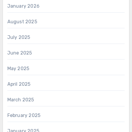
January 2026
August 2025
July 2025
June 2025
May 2025
April 2025
March 2025
February 2025
January 2025