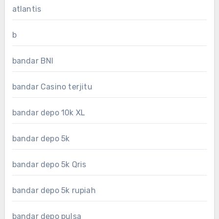
atlantis
b
bandar BNI
bandar Casino terjitu
bandar depo 10k XL
bandar depo 5k
bandar depo 5k Qris
bandar depo 5k rupiah
bandar depo pulsa