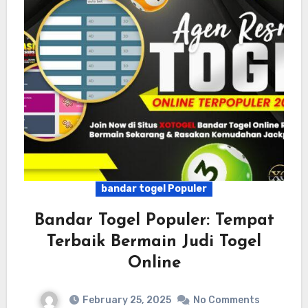
bandar togel Populer
Bandar Togel Populer: Tempat
Terbaik Bermain Judi Togel
Online
February 25, 2025
No Comments