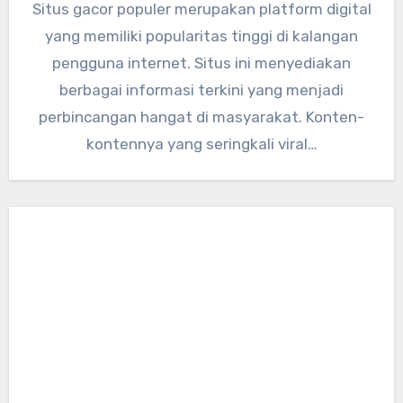
Situs gacor populer merupakan platform digital
yang memiliki popularitas tinggi di kalangan
pengguna internet. Situs ini menyediakan
berbagai informasi terkini yang menjadi
perbincangan hangat di masyarakat. Konten-
kontennya yang seringkali viral…