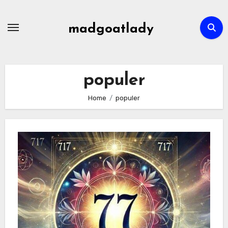
Skip
to
madgoatlady
content
populer
Home
populer