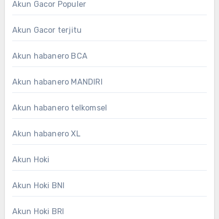
Akun Gacor Populer
Akun Gacor terjitu
Akun habanero BCA
Akun habanero MANDIRI
Akun habanero telkomsel
Akun habanero XL
Akun Hoki
Akun Hoki BNI
Akun Hoki BRI