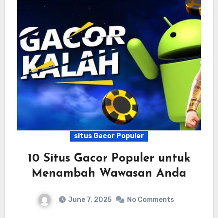
situs Gacor Populer
10 Situs Gacor Populer untuk
Menambah Wawasan Anda
June 7, 2025
No Comments