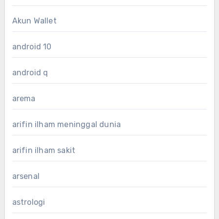
Akun Wallet
android 10
android q
arema
arifin ilham meninggal dunia
arifin ilham sakit
arsenal
astrologi