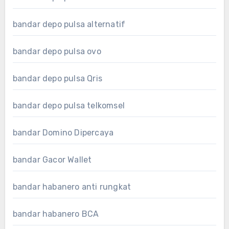
bandar depo pulsa alternatif
bandar depo pulsa ovo
bandar depo pulsa Qris
bandar depo pulsa telkomsel
bandar Domino Dipercaya
bandar Gacor Wallet
bandar habanero anti rungkat
bandar habanero BCA