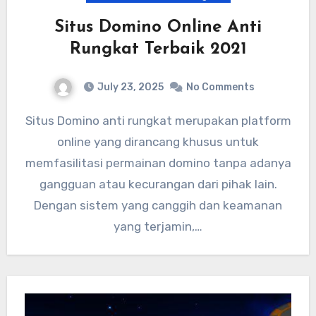
Situs Domino Online Anti
Rungkat Terbaik 2021
July 23, 2025
No Comments
Situs Domino anti rungkat merupakan platform
online yang dirancang khusus untuk
memfasilitasi permainan domino tanpa adanya
gangguan atau kecurangan dari pihak lain.
Dengan sistem yang canggih dan keamanan
yang terjamin,…