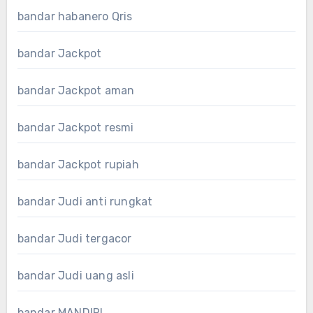
bandar habanero Qris
bandar Jackpot
bandar Jackpot aman
bandar Jackpot resmi
bandar Jackpot rupiah
bandar Judi anti rungkat
bandar Judi tergacor
bandar Judi uang asli
bandar MANDIRI