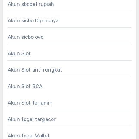
Akun sbobet rupiah
Akun sicbo Dipercaya
Akun sicbo ovo
Akun Slot
Akun Slot anti rungkat
Akun Slot BCA
Akun Slot terjamin
Akun togel tergacor
Akun togel Wallet