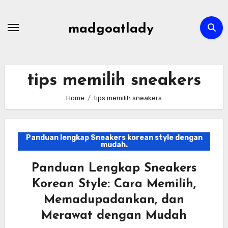
Skip
to
madgoatlady
content
tips memilih sneakers
Home
tips memilih sneakers
Panduan lengkap Sneakers korean style dengan
mudah.
Panduan Lengkap Sneakers
Korean Style: Cara Memilih,
Memadupadankan, dan
Merawat dengan Mudah