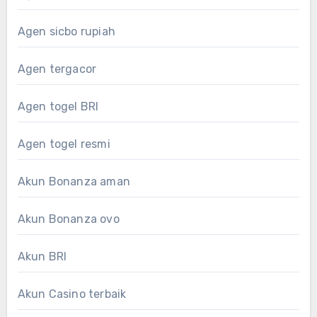
Agen sicbo rupiah
Agen tergacor
Agen togel BRI
Agen togel resmi
Akun Bonanza aman
Akun Bonanza ovo
Akun BRI
Akun Casino terbaik