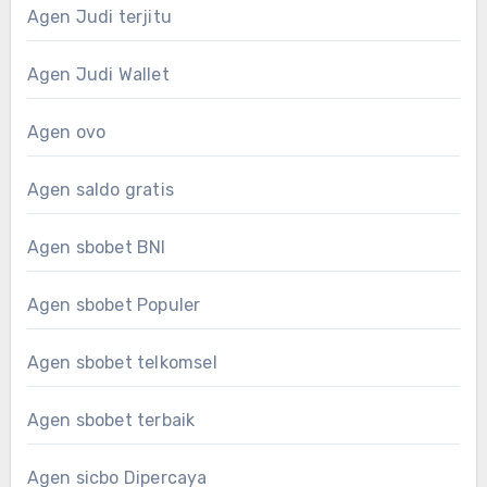
Agen Judi terjitu
Agen Judi Wallet
Agen ovo
Agen saldo gratis
Agen sbobet BNI
Agen sbobet Populer
Agen sbobet telkomsel
Agen sbobet terbaik
Agen sicbo Dipercaya