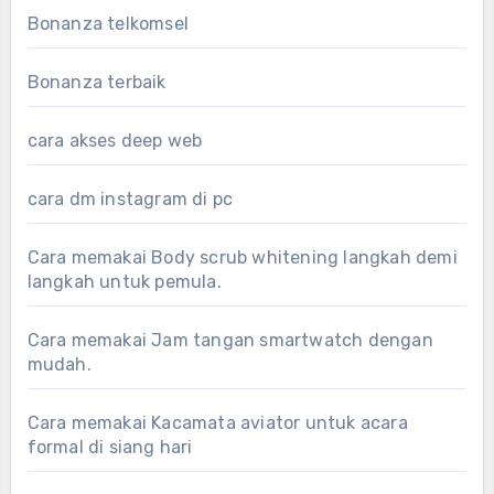
Bonanza telkomsel
Bonanza terbaik
cara akses deep web
cara dm instagram di pc
Cara memakai Body scrub whitening langkah demi
langkah untuk pemula.
Cara memakai Jam tangan smartwatch dengan
mudah.
Cara memakai Kacamata aviator untuk acara
formal di siang hari