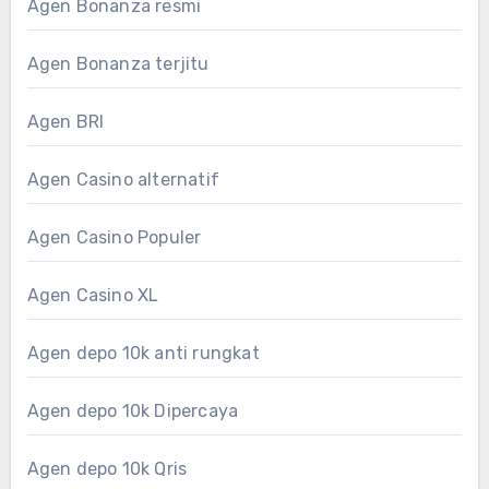
Agen Bonanza resmi
Agen Bonanza terjitu
Agen BRI
Agen Casino alternatif
Agen Casino Populer
Agen Casino XL
Agen depo 10k anti rungkat
Agen depo 10k Dipercaya
Agen depo 10k Qris