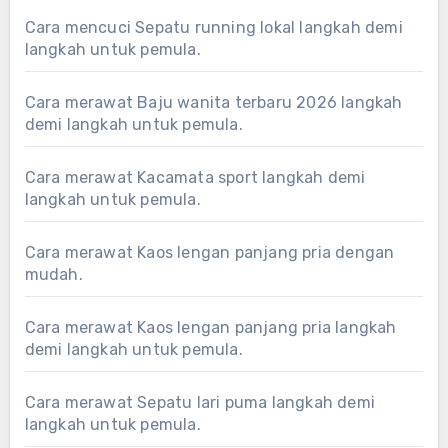
Cara mencuci Sepatu running lokal langkah demi
langkah untuk pemula.
Cara merawat Baju wanita terbaru 2026 langkah
demi langkah untuk pemula.
Cara merawat Kacamata sport langkah demi
langkah untuk pemula.
Cara merawat Kaos lengan panjang pria dengan
mudah.
Cara merawat Kaos lengan panjang pria langkah
demi langkah untuk pemula.
Cara merawat Sepatu lari puma langkah demi
langkah untuk pemula.