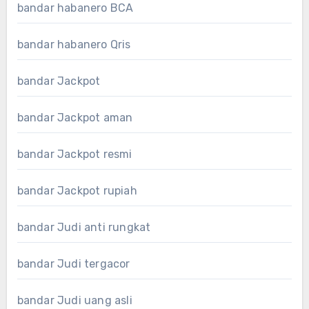
bandar habanero BCA
bandar habanero Qris
bandar Jackpot
bandar Jackpot aman
bandar Jackpot resmi
bandar Jackpot rupiah
bandar Judi anti rungkat
bandar Judi tergacor
bandar Judi uang asli