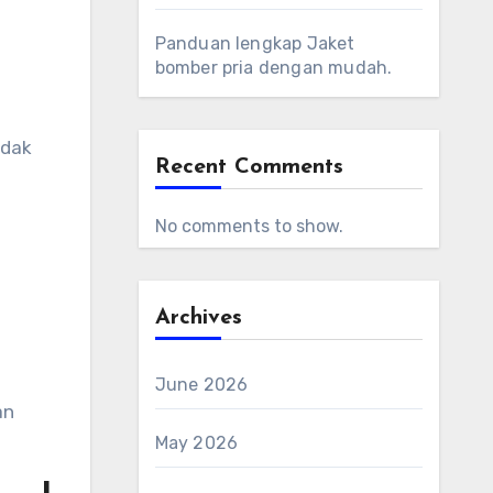
Panduan lengkap Jaket
bomber pria dengan mudah.
idak
Recent Comments
No comments to show.
Archives
June 2026
an
May 2026