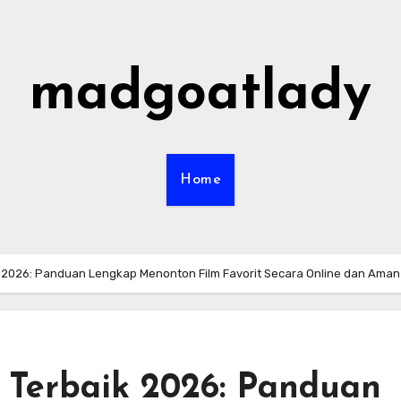
madgoatlady
Home
ik 2026: Panduan Lengkap Menonton Film Favorit Secara Online dan Aman
m Terbaik 2026: Panduan