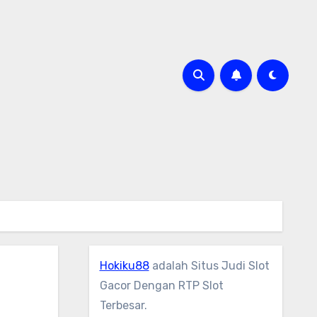
Hokiku88
adalah Situs Judi Slot
Gacor Dengan RTP Slot
Terbesar.