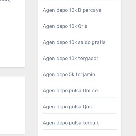
Agen depo 10k Dipercaya
Agen depo 10k Qris
Agen depo 10k saldo gratis
Agen depo 10k tergacor
Agen depo 5k terjamin
Agen depo pulsa Online
Agen depo pulsa Qris
Agen depo pulsa terbaik