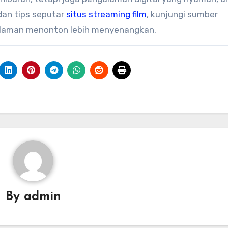
 dan tips seputar
situs streaming film
, kunjungi sumber
galaman menonton lebih menyenangkan.
By
admin