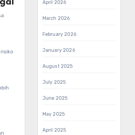
gal
April 2026
sa
March 2026
February 2026
January 2026
risiko
August 2025
July 2025
ebih
June 2025
May 2025
April 2025
an