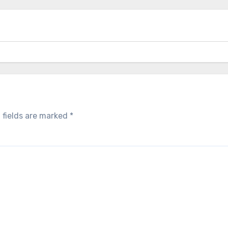
 fields are marked
*