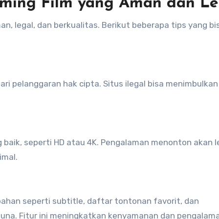
eaming Film yang Aman dan Le
n, legal, dan berkualitas. Berikut beberapa tips yang bi
ari pelanggaran hak cipta. Situs ilegal bisa menimbulkan 
g baik, seperti HD atau 4K. Pengalaman menonton akan l
imal.
han seperti subtitle, daftar tontonan favorit, dan
guna. Fitur ini meningkatkan kenyamanan dan pengalam