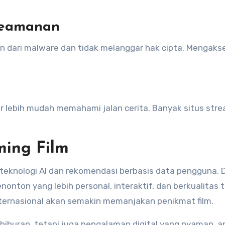
Keamanan
n dari malware dan tidak melanggar hak cipta. Mengakse
ar lebih mudah memahami jalan cerita. Banyak situs str
ming Film
teknologi AI dan rekomendasi berbasis data pengguna. 
ton yang lebih personal, interaktif, dan berkualitas t
internasional akan semakin memanjakan penikmat film.
 hiburan, tetapi juga pengalaman digital yang nyaman, 