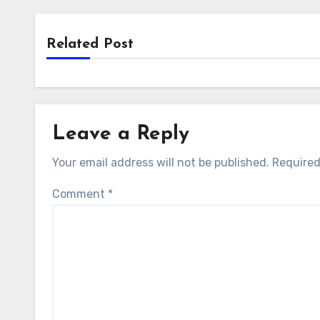
Related Post
Leave a Reply
Your email address will not be published.
Required
Comment
*