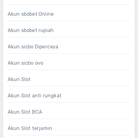
Akun sbobet Online
Akun sbobet rupiah
Akun sicbo Dipercaya
Akun sicbo ovo
Akun Slot
Akun Slot anti rungkat
Akun Slot BCA
Akun Slot terjamin