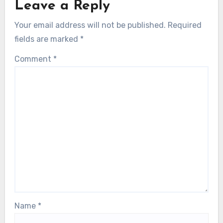
Leave a Reply
Your email address will not be published.
Required
fields are marked
*
Comment
*
Name
*