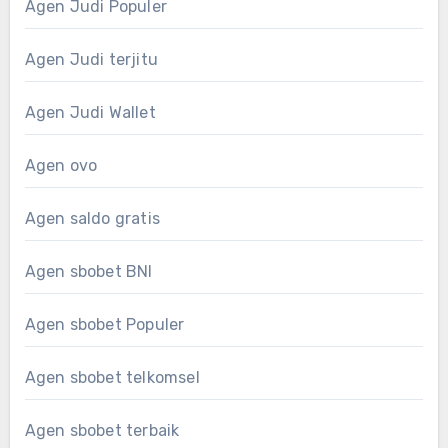
Agen Judi Populer
Agen Judi terjitu
Agen Judi Wallet
Agen ovo
Agen saldo gratis
Agen sbobet BNI
Agen sbobet Populer
Agen sbobet telkomsel
Agen sbobet terbaik