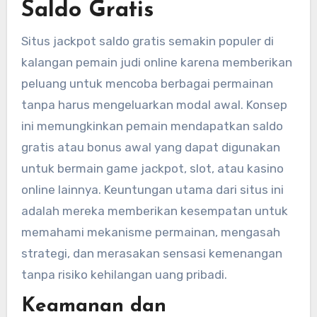
Saldo Gratis
Situs jackpot saldo gratis semakin populer di
kalangan pemain judi online karena memberikan
peluang untuk mencoba berbagai permainan
tanpa harus mengeluarkan modal awal. Konsep
ini memungkinkan pemain mendapatkan saldo
gratis atau bonus awal yang dapat digunakan
untuk bermain game jackpot, slot, atau kasino
online lainnya. Keuntungan utama dari situs ini
adalah mereka memberikan kesempatan untuk
memahami mekanisme permainan, mengasah
strategi, dan merasakan sensasi kemenangan
tanpa risiko kehilangan uang pribadi.
Keamanan dan