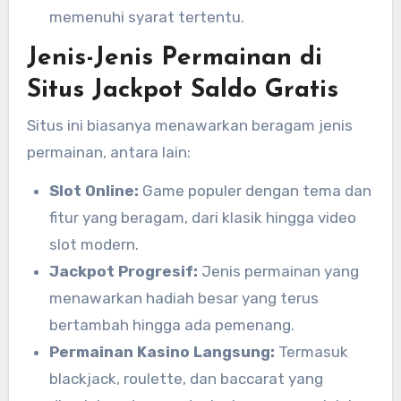
memenuhi syarat tertentu.
Jenis-Jenis Permainan di
Situs Jackpot Saldo Gratis
Situs ini biasanya menawarkan beragam jenis
permainan, antara lain:
Slot Online:
Game populer dengan tema dan
fitur yang beragam, dari klasik hingga video
slot modern.
Jackpot Progresif:
Jenis permainan yang
menawarkan hadiah besar yang terus
bertambah hingga ada pemenang.
Permainan Kasino Langsung:
Termasuk
blackjack, roulette, dan baccarat yang