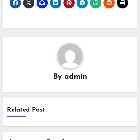
By
admin
Related Post