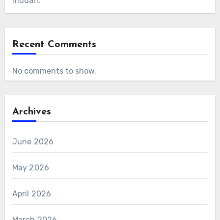
mudah.
Recent Comments
No comments to show.
Archives
June 2026
May 2026
April 2026
March 2026