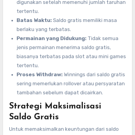
digunakan setelah memenuhi jumlah taruhan
tertentu.
Batas Waktu:
Saldo gratis memiliki masa
berlaku yang terbatas.
Permainan yang Didukung:
Tidak semua
jenis permainan menerima saldo gratis,
biasanya terbatas pada slot atau mini games
tertentu.
Proses Withdraw:
Winnings dari saldo gratis
sering memerlukan rollover atau persyaratan
tambahan sebelum dapat dicairkan.
Strategi Maksimalisasi
Saldo Gratis
Untuk memaksimalkan keuntungan dari saldo