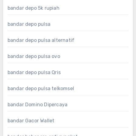
bandar depo 5k rupiah
bandar depo pulsa
bandar depo pulsa alternatif
bandar depo pulsa ovo
bandar depo pulsa Qris
bandar depo pulsa telkomsel
bandar Domino Dipercaya
bandar Gacor Wallet