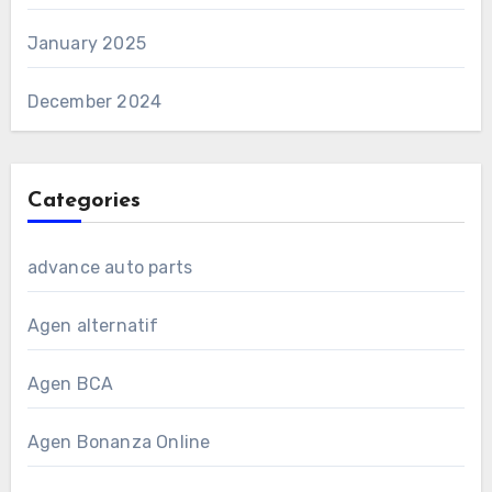
January 2025
December 2024
Categories
advance auto parts
Agen alternatif
Agen BCA
Agen Bonanza Online