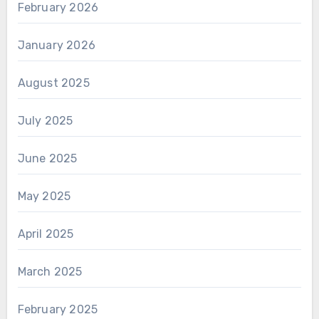
February 2026
January 2026
August 2025
July 2025
June 2025
May 2025
April 2025
March 2025
February 2025