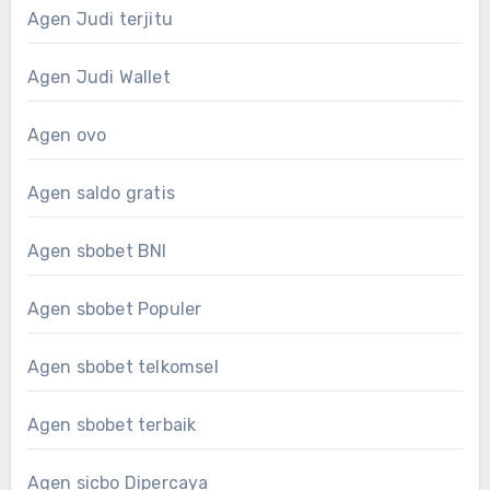
Agen Judi terjitu
Agen Judi Wallet
Agen ovo
Agen saldo gratis
Agen sbobet BNI
Agen sbobet Populer
Agen sbobet telkomsel
Agen sbobet terbaik
Agen sicbo Dipercaya