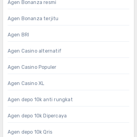
Agen Bonanza resmi
Agen Bonanza terjitu
Agen BRI
Agen Casino alternatif
Agen Casino Populer
Agen Casino XL
Agen depo 10k anti rungkat
Agen depo 10k Dipercaya
Agen depo 10k Qris