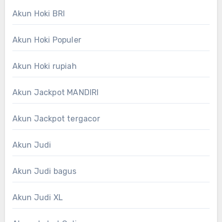
Akun Hoki BRI
Akun Hoki Populer
Akun Hoki rupiah
Akun Jackpot MANDIRI
Akun Jackpot tergacor
Akun Judi
Akun Judi bagus
Akun Judi XL