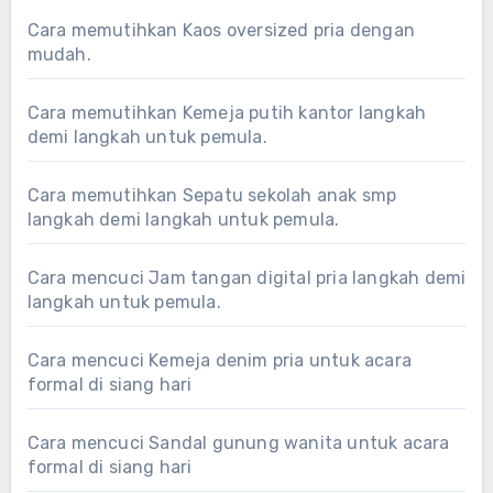
Cara memutihkan Kaos oversized pria dengan
mudah.
Cara memutihkan Kemeja putih kantor langkah
demi langkah untuk pemula.
Cara memutihkan Sepatu sekolah anak smp
langkah demi langkah untuk pemula.
Cara mencuci Jam tangan digital pria langkah demi
langkah untuk pemula.
Cara mencuci Kemeja denim pria untuk acara
formal di siang hari
Cara mencuci Sandal gunung wanita untuk acara
formal di siang hari