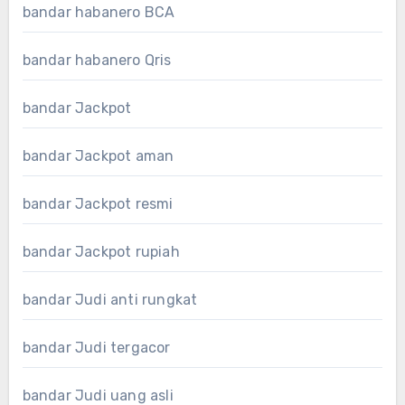
bandar habanero BCA
bandar habanero Qris
bandar Jackpot
bandar Jackpot aman
bandar Jackpot resmi
bandar Jackpot rupiah
bandar Judi anti rungkat
bandar Judi tergacor
bandar Judi uang asli