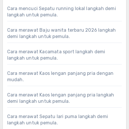
Cara mencuci Sepatu running lokal langkah demi
langkah untuk pemula.
Cara merawat Baju wanita terbaru 2026 langkah
demi langkah untuk pemula.
Cara merawat Kacamata sport langkah demi
langkah untuk pemula.
Cara merawat Kaos lengan panjang pria dengan
mudah.
Cara merawat Kaos lengan panjang pria langkah
demi langkah untuk pemula.
Cara merawat Sepatu lari puma langkah demi
langkah untuk pemula.