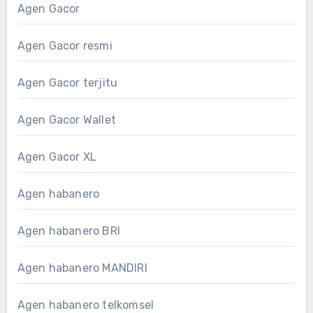
Agen Gacor
Agen Gacor resmi
Agen Gacor terjitu
Agen Gacor Wallet
Agen Gacor XL
Agen habanero
Agen habanero BRI
Agen habanero MANDIRI
Agen habanero telkomsel