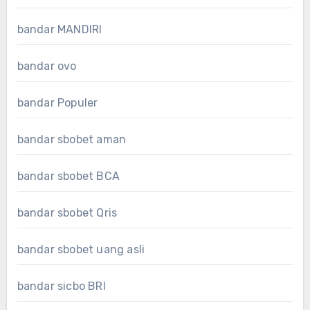
bandar MANDIRI
bandar ovo
bandar Populer
bandar sbobet aman
bandar sbobet BCA
bandar sbobet Qris
bandar sbobet uang asli
bandar sicbo BRI