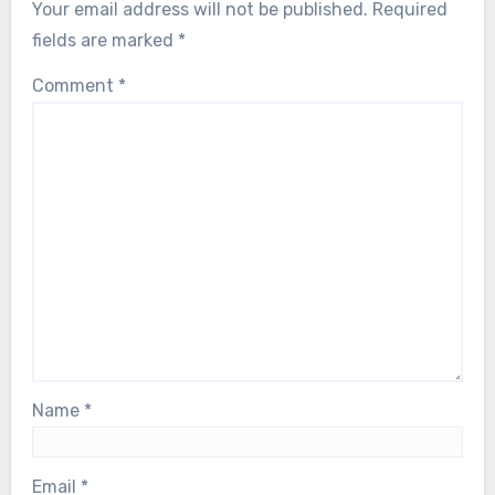
Your email address will not be published.
Required
fields are marked
*
Comment
*
Name
*
Email
*