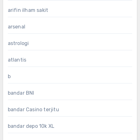
arifin ilham sakit
arsenal
astrologi
atlantis
b
bandar BNI
bandar Casino terjitu
bandar depo 10k XL