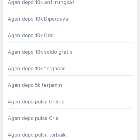
Agen depo 10k anti rungkat
Agen depo 10k Dipercaya
Agen depo 10k Qris
Agen depo 10k saldo gratis
Agen depo 10k tergacor
Agen depo 5k terjamin
Agen depo pulsa Online
Agen depo pulsa Qris
Agen depo pulsa terbaik