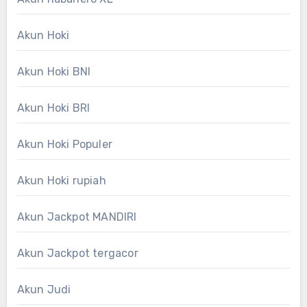
Akun Hoki
Akun Hoki BNI
Akun Hoki BRI
Akun Hoki Populer
Akun Hoki rupiah
Akun Jackpot MANDIRI
Akun Jackpot tergacor
Akun Judi