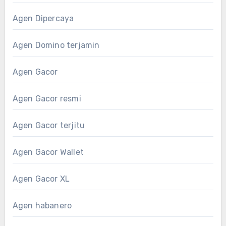
Agen Dipercaya
Agen Domino terjamin
Agen Gacor
Agen Gacor resmi
Agen Gacor terjitu
Agen Gacor Wallet
Agen Gacor XL
Agen habanero