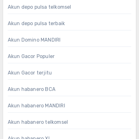
Akun depo pulsa telkomsel
Akun depo pulsa terbaik
Akun Domino MANDIRI
Akun Gacor Populer
Akun Gacor terjitu
Akun habanero BCA
Akun habanero MANDIRI
Akun habanero telkomsel
Akun habanero XL