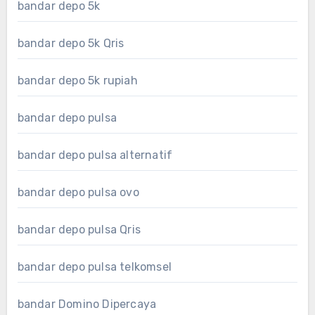
bandar depo 5k
bandar depo 5k Qris
bandar depo 5k rupiah
bandar depo pulsa
bandar depo pulsa alternatif
bandar depo pulsa ovo
bandar depo pulsa Qris
bandar depo pulsa telkomsel
bandar Domino Dipercaya