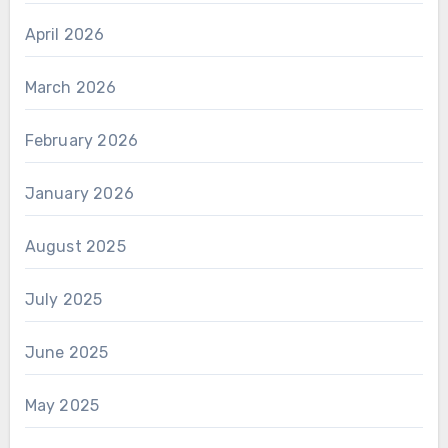
April 2026
March 2026
February 2026
January 2026
August 2025
July 2025
June 2025
May 2025