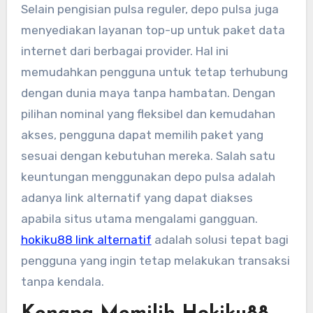
Selain pengisian pulsa reguler, depo pulsa juga
menyediakan layanan top-up untuk paket data
internet dari berbagai provider. Hal ini
memudahkan pengguna untuk tetap terhubung
dengan dunia maya tanpa hambatan. Dengan
pilihan nominal yang fleksibel dan kemudahan
akses, pengguna dapat memilih paket yang
sesuai dengan kebutuhan mereka. Salah satu
keuntungan menggunakan depo pulsa adalah
adanya link alternatif yang dapat diakses
apabila situs utama mengalami gangguan.
hokiku88 link alternatif
adalah solusi tepat bagi
pengguna yang ingin tetap melakukan transaksi
tanpa kendala.