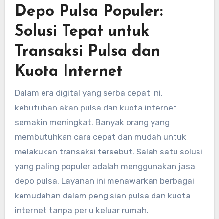
Depo Pulsa Populer:
Solusi Tepat untuk
Transaksi Pulsa dan
Kuota Internet
Dalam era digital yang serba cepat ini,
kebutuhan akan pulsa dan kuota internet
semakin meningkat. Banyak orang yang
membutuhkan cara cepat dan mudah untuk
melakukan transaksi tersebut. Salah satu solusi
yang paling populer adalah menggunakan jasa
depo pulsa. Layanan ini menawarkan berbagai
kemudahan dalam pengisian pulsa dan kuota
internet tanpa perlu keluar rumah.