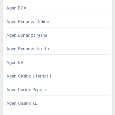
Agen BCA
Agen Bonanza Online
Agen Bonanza resmi
Agen Bonanza terjitu
Agen BRI
Agen Casino alternatif
Agen Casino Populer
Agen Casino XL