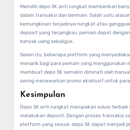
Memilih depo 5K anti rungkat memberikan ban
dalam transaksi dan bermain. Salah satu alas
kemungkinan terjadinya rungkat atau gangguan 
deposit yang terjangkau, pemain dapat denga
banyak uang sekaligus.
Selain itu, beberapa platform yang menyediak
menarik bagi para pemain yang menggunakan met
membuat depo 5K semakin diminati oleh banyak
sering menawarkan promo eksklusif untuk para
Kesimpulan
Depo 5K anti rungkat merupakan solusi terba
melakukan deposit. Dengan proses transaksi ya
platform yang sesuai, depo 5K dapat menjadi p