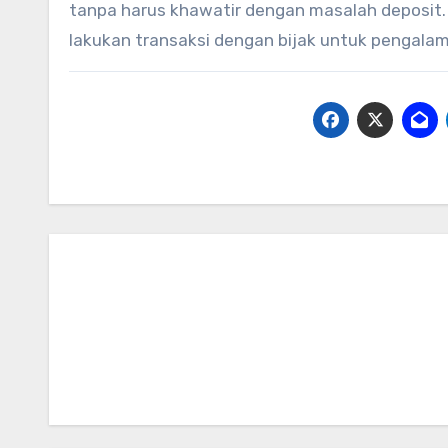
tanpa harus khawatir dengan masalah deposit. 
lakukan transaksi dengan bijak untuk pengal