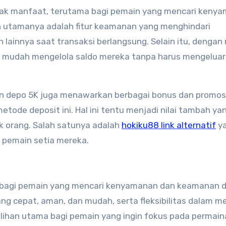
yak manfaat, terutama bagi pemain yang mencari keny
an utamanya adalah fitur keamanan yang menghindari
lainnya saat transaksi berlangsung. Selain itu, dengan
n mudah mengelola saldo mereka tanpa harus mengelua
an depo 5K juga menawarkan berbagai bonus dan promos
ode deposit ini. Hal ini tentu menjadi nilai tambah ya
 orang. Salah satunya adalah
hokiku88 link alternatif
y
 pemain setia mereka.
ik bagi pemain yang mencari kenyamanan dan keamanan 
ng cepat, aman, dan mudah, serta fleksibilitas dalam me
ilihan utama bagi pemain yang ingin fokus pada permai