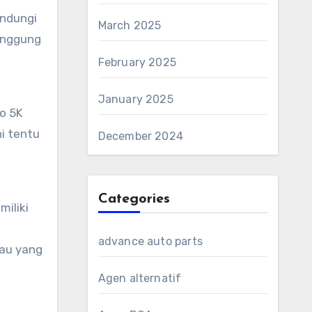
indungi
March 2025
tanggung
February 2025
January 2025
o 5K
i tentu
December 2024
Categories
iliki
advance auto parts
tau yang
Agen alternatif