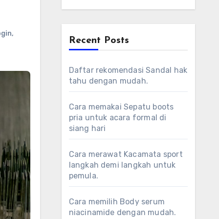
ogin
,
Recent Posts
Daftar rekomendasi Sandal hak
tahu dengan mudah.
Cara memakai Sepatu boots
pria untuk acara formal di
siang hari
Cara merawat Kacamata sport
langkah demi langkah untuk
pemula.
Cara memilih Body serum
niacinamide dengan mudah.