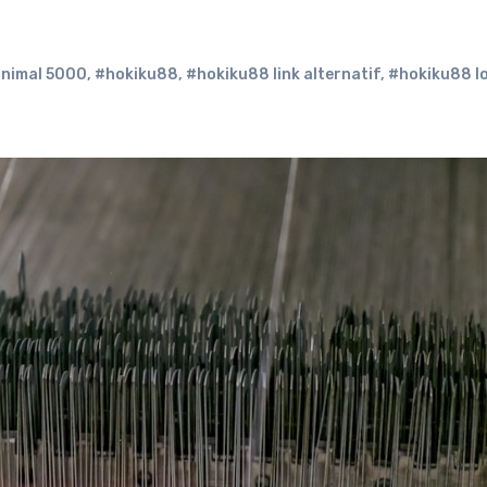
inimal 5000
,
#hokiku88
,
#hokiku88 link alternatif
,
#hokiku88 l