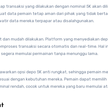
p transaksi yang dilakukan dengan nominal 5K akan dil
mbuat data pemain tetap aman dari pihak yang tidak ber
atir data mereka terpapar atau disalahgunakan.
t dan mudah dilakukan. Platform yang menyediakan dep
proses transaksi secara otomatis dan real-time. Hal in
n segera memulai permainan tanpa menunggu lama.
nawarkan opsi depo 5K anti rungkat, sehingga pemain mem
 sesuai dengan kebutuhan mereka. Pemain dapat memilih
inal rendah, cocok untuk mereka yang baru memulai a
at