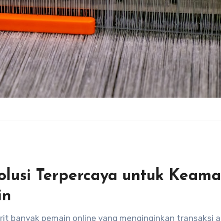
olusi Terpercaya untuk Keam
in
vorit banyak pemain online yang menginginkan transaksi