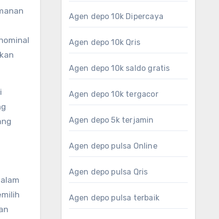
amanan
Agen depo 10k Dipercaya
 nominal
Agen depo 10k Qris
rkan
Agen depo 10k saldo gratis
i
Agen depo 10k tergacor
ng
Agen depo 5k terjamin
ang
Agen depo pulsa Online
Agen depo pulsa Qris
dalam
milih
Agen depo pulsa terbaik
nan