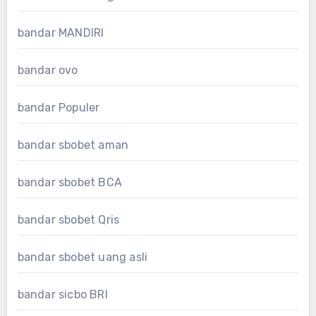
bandar MANDIRI
bandar ovo
bandar Populer
bandar sbobet aman
bandar sbobet BCA
bandar sbobet Qris
bandar sbobet uang asli
bandar sicbo BRI