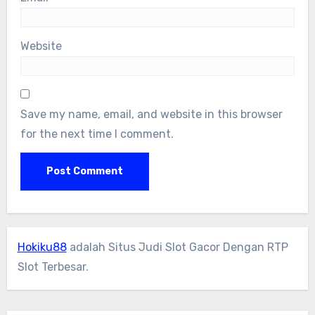
Website
Save my name, email, and website in this browser
for the next time I comment.
Hokiku88
adalah Situs Judi Slot Gacor Dengan RTP
Slot Terbesar.