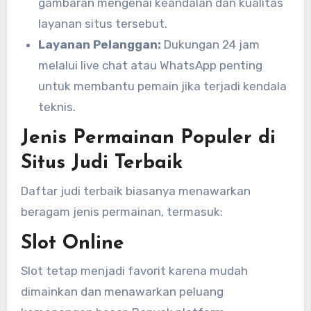
gambaran mengenai keandalan dan kualitas
layanan situs tersebut.
Layanan Pelanggan:
Dukungan 24 jam
melalui live chat atau WhatsApp penting
untuk membantu pemain jika terjadi kendala
teknis.
Jenis Permainan Populer di
Situs Judi Terbaik
Daftar judi terbaik biasanya menawarkan
beragam jenis permainan, termasuk:
Slot Online
Slot tetap menjadi favorit karena mudah
dimainkan dan menawarkan peluang