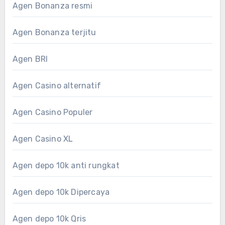
Agen Bonanza resmi
Agen Bonanza terjitu
Agen BRI
Agen Casino alternatif
Agen Casino Populer
Agen Casino XL
Agen depo 10k anti rungkat
Agen depo 10k Dipercaya
Agen depo 10k Qris