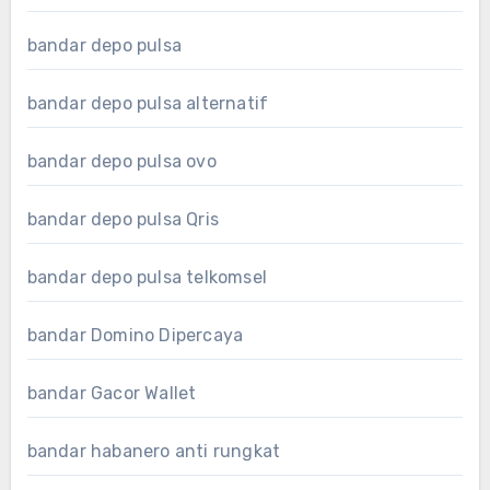
bandar depo pulsa
bandar depo pulsa alternatif
bandar depo pulsa ovo
bandar depo pulsa Qris
bandar depo pulsa telkomsel
bandar Domino Dipercaya
bandar Gacor Wallet
bandar habanero anti rungkat