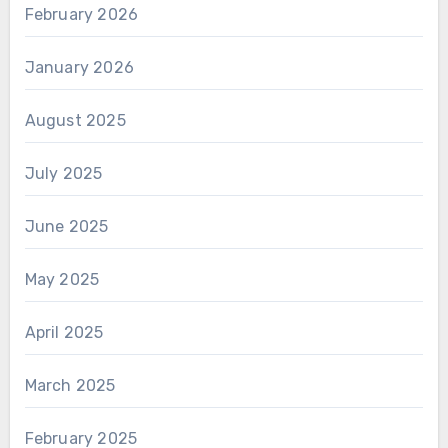
February 2026
January 2026
August 2025
July 2025
June 2025
May 2025
April 2025
March 2025
February 2025