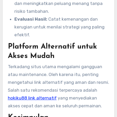
dan meningkatkan peluang menang tanpa
risiko tambahan.
Evaluasi Hasil:
Catat kemenangan dan
kerugian untuk menilai strategi yang paling
efektif.
Platform Alternatif untuk
Akses Mudah
Terkadang situs utama mengalami gangguan
atau maintenance. Oleh karena itu, penting
mengetahui link alternatif yang aman dan resmi.
Salah satu rekomendasi terpercaya adalah
hokiku88 link alternatif
yang menyediakan
akses cepat dan aman ke seluruh permainan.