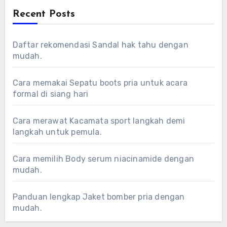
Recent Posts
Daftar rekomendasi Sandal hak tahu dengan
mudah.
Cara memakai Sepatu boots pria untuk acara
formal di siang hari
Cara merawat Kacamata sport langkah demi
langkah untuk pemula.
Cara memilih Body serum niacinamide dengan
mudah.
Panduan lengkap Jaket bomber pria dengan
mudah.