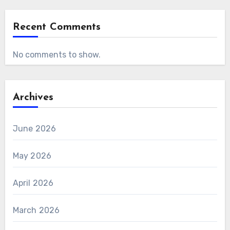
Recent Comments
No comments to show.
Archives
June 2026
May 2026
April 2026
March 2026