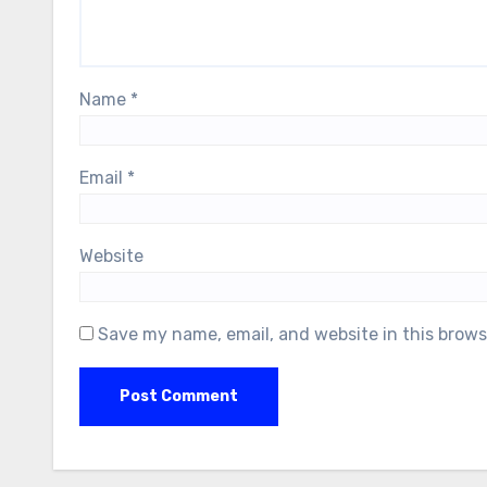
Name
*
Email
*
Website
Save my name, email, and website in this brows