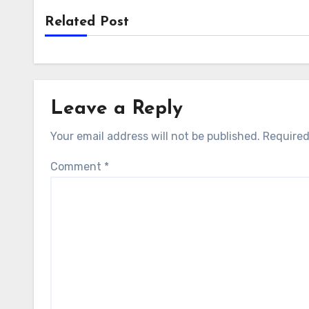
Related Post
Leave a Reply
Your email address will not be published.
Required
Comment
*