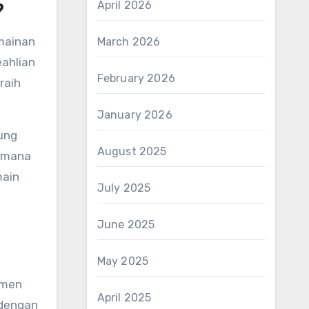
April 2026
?
rmainan
March 2026
eahlian
February 2026
raih
January 2026
ung
August 2025
aimana
main
July 2025
June 2025
May 2025
emen
April 2025
 dengan