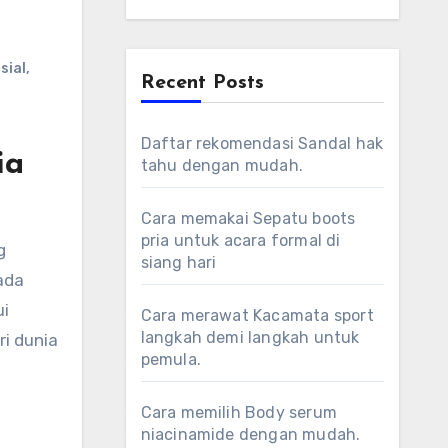
sial
,
Recent Posts
Daftar rekomendasi Sandal hak
ia
tahu dengan mudah.
Cara memakai Sepatu boots
pria untuk acara formal di
siang hari
ada
ui
Cara merawat Kacamata sport
langkah demi langkah untuk
ri dunia
pemula.
Cara memilih Body serum
niacinamide dengan mudah.