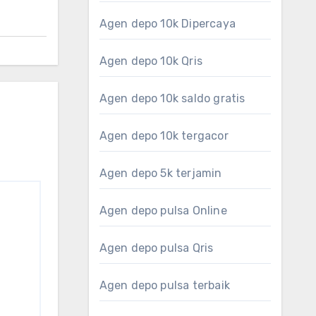
Agen depo 10k Dipercaya
Agen depo 10k Qris
Agen depo 10k saldo gratis
Agen depo 10k tergacor
Agen depo 5k terjamin
Agen depo pulsa Online
Agen depo pulsa Qris
Agen depo pulsa terbaik