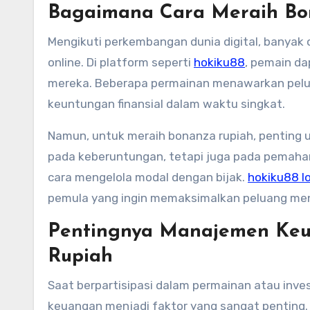
Bagaimana Cara Meraih Bon
Mengikuti perkembangan dunia digital, banyak
online. Di platform seperti
hokiku88
, pemain da
mereka. Beberapa permainan menawarkan pel
keuntungan finansial dalam waktu singkat.
Namun, untuk meraih bonanza rupiah, penting u
pada keberuntungan, tetapi juga pada pemah
cara mengelola modal dengan bijak.
hokiku88 l
pemula yang ingin memaksimalkan peluang me
Pentingnya Manajemen Ke
Rupiah
Saat berpartisipasi dalam permainan atau inv
keuangan menjadi faktor yang sangat penting.