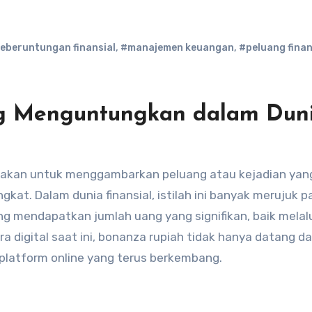
eberuntungan finansial
,
#manajemen keuangan
,
#peluang finan
ng Menguntungkan dalam Dun
at. Dalam dunia finansial, istilah ini banyak merujuk p
 mendapatkan jumlah uang yang signifikan, baik melal
ra digital saat ini, bonanza rupiah tidak hanya datang da
i platform online yang terus berkembang.