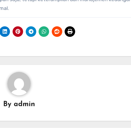
mal.
By
admin