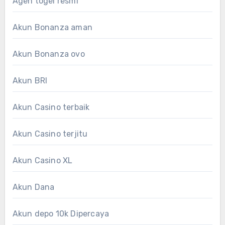
Agen togel resmi
Akun Bonanza aman
Akun Bonanza ovo
Akun BRI
Akun Casino terbaik
Akun Casino terjitu
Akun Casino XL
Akun Dana
Akun depo 10k Dipercaya