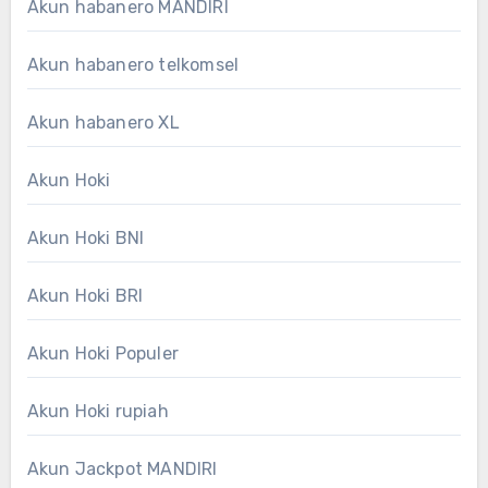
Akun habanero MANDIRI
Akun habanero telkomsel
Akun habanero XL
Akun Hoki
Akun Hoki BNI
Akun Hoki BRI
Akun Hoki Populer
Akun Hoki rupiah
Akun Jackpot MANDIRI