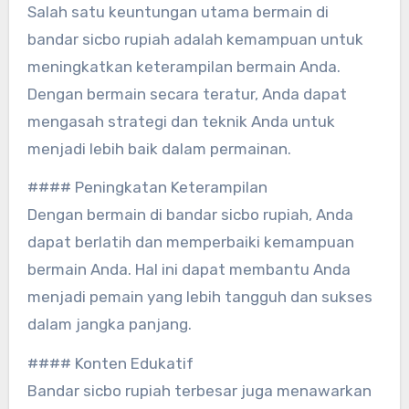
Salah satu keuntungan utama bermain di
bandar sicbo rupiah adalah kemampuan untuk
meningkatkan keterampilan bermain Anda.
Dengan bermain secara teratur, Anda dapat
mengasah strategi dan teknik Anda untuk
menjadi lebih baik dalam permainan.
#### Peningkatan Keterampilan
Dengan bermain di bandar sicbo rupiah, Anda
dapat berlatih dan memperbaiki kemampuan
bermain Anda. Hal ini dapat membantu Anda
menjadi pemain yang lebih tangguh dan sukses
dalam jangka panjang.
#### Konten Edukatif
Bandar sicbo rupiah terbesar juga menawarkan