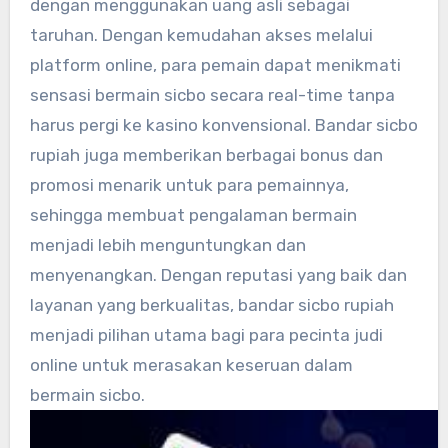
dengan menggunakan uang asli sebagai
taruhan. Dengan kemudahan akses melalui
platform online, para pemain dapat menikmati
sensasi bermain sicbo secara real-time tanpa
harus pergi ke kasino konvensional. Bandar sicbo
rupiah juga memberikan berbagai bonus dan
promosi menarik untuk para pemainnya,
sehingga membuat pengalaman bermain
menjadi lebih menguntungkan dan
menyenangkan. Dengan reputasi yang baik dan
layanan yang berkualitas, bandar sicbo rupiah
menjadi pilihan utama bagi para pecinta judi
online untuk merasakan keseruan dalam
bermain sicbo.