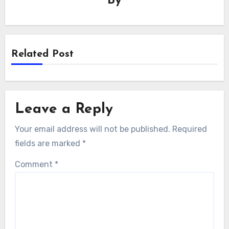
By
Related Post
Leave a Reply
Your email address will not be published.
Required
fields are marked
*
Comment
*