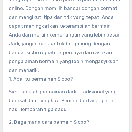
online. Dengan memilih bandar dengan cermat
dan mengikuti tips dan trik yang tepat, Anda
dapat meningkatkan keterampilan bermain
Anda dan meraih kemenangan yang lebih besar.
Jadi, jangan ragu untuk bergabung dengan
bandar sicbo rupiah terpercaya dan rasakan
pengalaman bermain yang lebih mengasyikkan
dan menarik.
1. Apa itu permainan Sicbo?
Sicbo adalah permainan dadu tradisional yang
berasal dari Tiongkok. Pemain bertaruh pada
hasil lemparan tiga dadu.
2. Bagaimana cara bermain Sicbo?