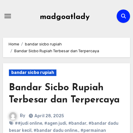
Skip
to
madgoatlady
content
Home
bandar sicbo rupiah
Bandar Sicbo Rupiah Terbesar dan Terpercaya
bandar sicbo rupiah
Bandar Sicbo Rupiah
Terbesar dan Terpercaya
By
April 28, 2025
##judi online
,
#agen judi
,
#bandar
,
#bandar dadu
besar kecil
,
#bandar dadu online.
,
#permainan