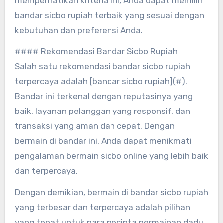
memperhatikan kriteria ini, Anda dapat memilih
bandar sicbo rupiah terbaik yang sesuai dengan
kebutuhan dan preferensi Anda.
#### Rekomendasi Bandar Sicbo Rupiah
Salah satu rekomendasi bandar sicbo rupiah
terpercaya adalah [bandar sicbo rupiah](#).
Bandar ini terkenal dengan reputasinya yang
baik, layanan pelanggan yang responsif, dan
transaksi yang aman dan cepat. Dengan
bermain di bandar ini, Anda dapat menikmati
pengalaman bermain sicbo online yang lebih baik
dan terpercaya.
Dengan demikian, bermain di bandar sicbo rupiah
yang terbesar dan terpercaya adalah pilihan
yang tepat untuk para pecinta permainan dadu