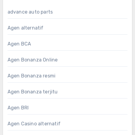
advance auto parts
Agen alternatif
Agen BCA
Agen Bonanza Online
Agen Bonanza resmi
Agen Bonanza terjitu
Agen BRI
Agen Casino alternatif