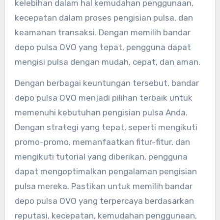
kelebihan dalam hal kemudahan penggunaan,
kecepatan dalam proses pengisian pulsa, dan
keamanan transaksi. Dengan memilih bandar
depo pulsa OVO yang tepat, pengguna dapat
mengisi pulsa dengan mudah, cepat, dan aman.
Dengan berbagai keuntungan tersebut, bandar
depo pulsa OVO menjadi pilihan terbaik untuk
memenuhi kebutuhan pengisian pulsa Anda.
Dengan strategi yang tepat, seperti mengikuti
promo-promo, memanfaatkan fitur-fitur, dan
mengikuti tutorial yang diberikan, pengguna
dapat mengoptimalkan pengalaman pengisian
pulsa mereka. Pastikan untuk memilih bandar
depo pulsa OVO yang terpercaya berdasarkan
reputasi, kecepatan, kemudahan penggunaan,