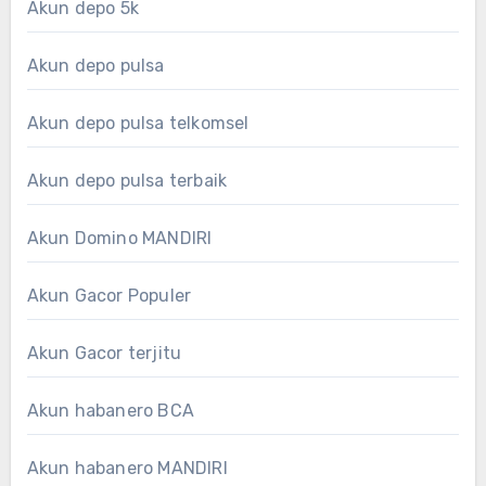
Akun depo 5k
Akun depo pulsa
Akun depo pulsa telkomsel
Akun depo pulsa terbaik
Akun Domino MANDIRI
Akun Gacor Populer
Akun Gacor terjitu
Akun habanero BCA
Akun habanero MANDIRI