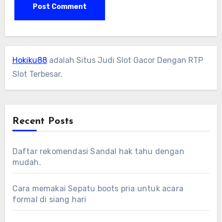
Hokiku88
adalah Situs Judi Slot Gacor Dengan RTP
Slot Terbesar.
Recent Posts
Daftar rekomendasi Sandal hak tahu dengan
mudah.
Cara memakai Sepatu boots pria untuk acara
formal di siang hari