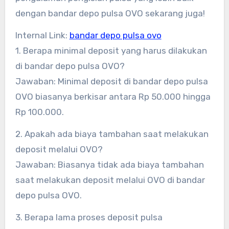
dengan bandar depo pulsa OVO sekarang juga!
Internal Link:
bandar depo pulsa ovo
1. Berapa minimal deposit yang harus dilakukan
di bandar depo pulsa OVO?
Jawaban: Minimal deposit di bandar depo pulsa
OVO biasanya berkisar antara Rp 50.000 hingga
Rp 100.000.
2. Apakah ada biaya tambahan saat melakukan
deposit melalui OVO?
Jawaban: Biasanya tidak ada biaya tambahan
saat melakukan deposit melalui OVO di bandar
depo pulsa OVO.
3. Berapa lama proses deposit pulsa