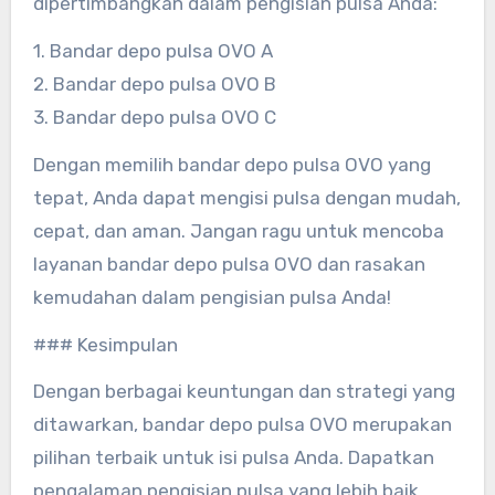
dipertimbangkan dalam pengisian pulsa Anda:
1. Bandar depo pulsa OVO A
2. Bandar depo pulsa OVO B
3. Bandar depo pulsa OVO C
Dengan memilih bandar depo pulsa OVO yang
tepat, Anda dapat mengisi pulsa dengan mudah,
cepat, dan aman. Jangan ragu untuk mencoba
layanan bandar depo pulsa OVO dan rasakan
kemudahan dalam pengisian pulsa Anda!
### Kesimpulan
Dengan berbagai keuntungan dan strategi yang
ditawarkan, bandar depo pulsa OVO merupakan
pilihan terbaik untuk isi pulsa Anda. Dapatkan
pengalaman pengisian pulsa yang lebih baik