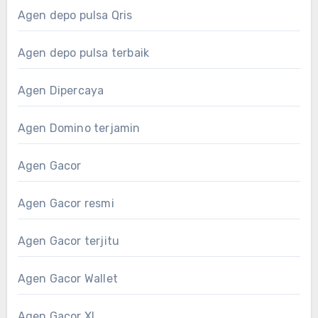
Agen depo pulsa Qris
Agen depo pulsa terbaik
Agen Dipercaya
Agen Domino terjamin
Agen Gacor
Agen Gacor resmi
Agen Gacor terjitu
Agen Gacor Wallet
Agen Gacor XL