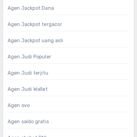
Agen Jackpot Dana
Agen Jackpot tergacor
Agen Jackpot uang asli
Agen Judi Populer
Agen Judi terjitu
Agen Judi Wallet
Agen ovo
Agen saldo gratis