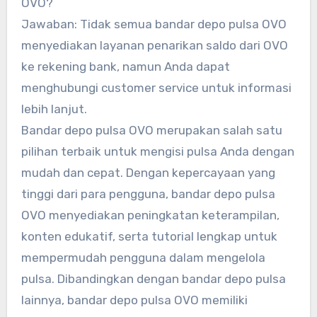
OVO?
Jawaban: Tidak semua bandar depo pulsa OVO
menyediakan layanan penarikan saldo dari OVO
ke rekening bank, namun Anda dapat
menghubungi customer service untuk informasi
lebih lanjut.
Bandar depo pulsa OVO merupakan salah satu
pilihan terbaik untuk mengisi pulsa Anda dengan
mudah dan cepat. Dengan kepercayaan yang
tinggi dari para pengguna, bandar depo pulsa
OVO menyediakan peningkatan keterampilan,
konten edukatif, serta tutorial lengkap untuk
mempermudah pengguna dalam mengelola
pulsa. Dibandingkan dengan bandar depo pulsa
lainnya, bandar depo pulsa OVO memiliki