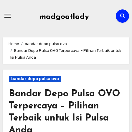
Skip
to
madgoatlady
content
Home
bandar depo pulsa ovo
Bandar Depo Pulsa OVO Terpercaya – Pilihan Terbaik untuk
Isi Pulsa Anda
bandar depo pulsa ovo
Bandar Depo Pulsa OVO
Terpercaya – Pilihan
Terbaik untuk Isi Pulsa
Anda