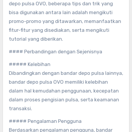
depo pulsa OVO, beberapa tips dan trik yang
bisa digunakan antara lain adalah mengikuti
promo-promo yang ditawarkan, memanfaatkan
fitur-fitur yang disediakan, serta mengikuti
tutorial yang diberikan.
#### Perbandingan dengan Sejenisnya
##### Kelebihan
Dibandingkan dengan bandar depo pulsa lainnya,
bandar depo pulsa OVO memiliki kelebihan
dalam hal kemudahan penggunaan, kecepatan
dalam proses pengisian pulsa, serta keamanan
transaksi.
##### Pengalaman Pengguna
Berdasarkan pengalaman pengguna, bandar