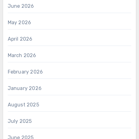
June 2026
May 2026
April 2026
March 2026
February 2026
January 2026
August 2025
July 2025
June 2025