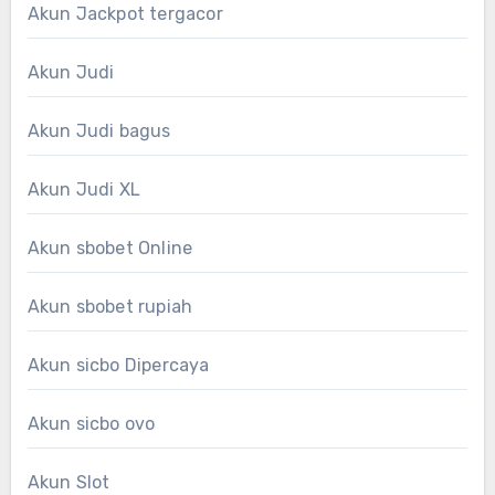
Akun Jackpot tergacor
Akun Judi
Akun Judi bagus
Akun Judi XL
Akun sbobet Online
Akun sbobet rupiah
Akun sicbo Dipercaya
Akun sicbo ovo
Akun Slot