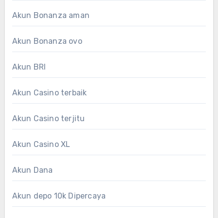
Akun Bonanza aman
Akun Bonanza ovo
Akun BRI
Akun Casino terbaik
Akun Casino terjitu
Akun Casino XL
Akun Dana
Akun depo 10k Dipercaya