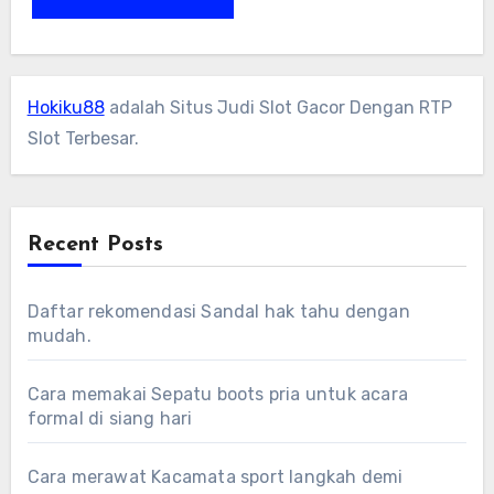
Hokiku88
adalah Situs Judi Slot Gacor Dengan RTP
Slot Terbesar.
Recent Posts
Daftar rekomendasi Sandal hak tahu dengan
mudah.
Cara memakai Sepatu boots pria untuk acara
formal di siang hari
Cara merawat Kacamata sport langkah demi