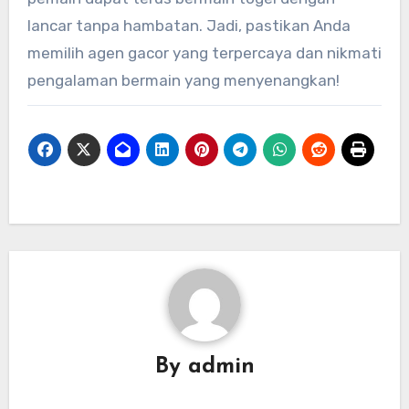
lancar tanpa hambatan. Jadi, pastikan Anda
memilih agen gacor yang terpercaya dan nikmati
pengalaman bermain yang menyenangkan!
By
admin