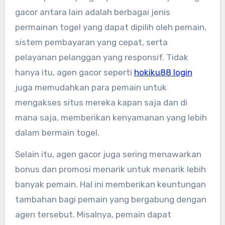
gacor antara lain adalah berbagai jenis
permainan togel yang dapat dipilih oleh pemain,
sistem pembayaran yang cepat, serta
pelayanan pelanggan yang responsif. Tidak
hanya itu, agen gacor seperti
hokiku88 login
juga memudahkan para pemain untuk
mengakses situs mereka kapan saja dan di
mana saja, memberikan kenyamanan yang lebih
dalam bermain togel.
Selain itu, agen gacor juga sering menawarkan
bonus dan promosi menarik untuk menarik lebih
banyak pemain. Hal ini memberikan keuntungan
tambahan bagi pemain yang bergabung dengan
agen tersebut. Misalnya, pemain dapat