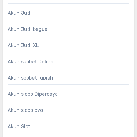
Akun Judi
Akun Judi bagus
Akun Judi XL
Akun sbobet Online
Akun sbobet rupiah
Akun sicbo Dipercaya
Akun sicbo ovo
Akun Slot