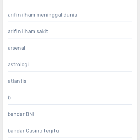
arifin ilham meninggal dunia
arifin ilham sakit
arsenal
astrologi
atlantis
b
bandar BNI
bandar Casino terjitu