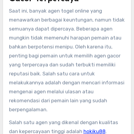
Saat ini, banyak agen togel online yang
menawarkan berbagai keuntungan, namun tidak
semuanya dapat dipercaya. Beberapa agen
mungkin tidak memenuhi harapan pemain atau
bahkan berpotensi menipu. Oleh karena itu,
penting bagi pemain untuk memilih agen gacor
yang terpercaya dan sudah terbukti memiliki
reputasi baik. Salah satu cara untuk
melakukannya adalah dengan mencari informasi
mengenai agen melalui ulasan atau
rekomendasi dari pemain lain yang sudah
berpengalaman.
Salah satu agen yang dikenal dengan kualitas
dan kepercayaan tinggi adalah
hokiku88
.