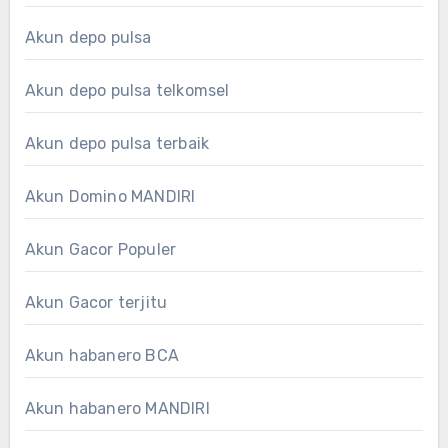
Akun depo pulsa
Akun depo pulsa telkomsel
Akun depo pulsa terbaik
Akun Domino MANDIRI
Akun Gacor Populer
Akun Gacor terjitu
Akun habanero BCA
Akun habanero MANDIRI