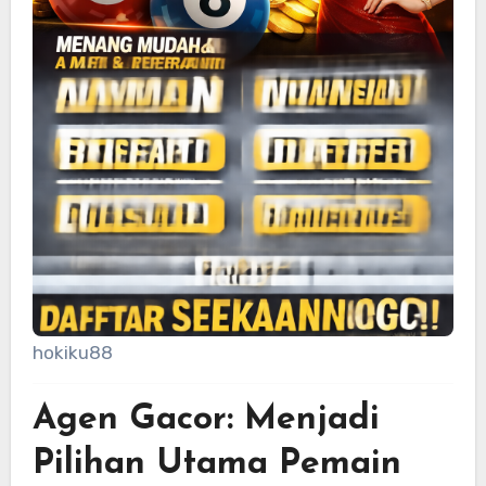
hokiku88
Agen Gacor: Menjadi
Pilihan Utama Pemain