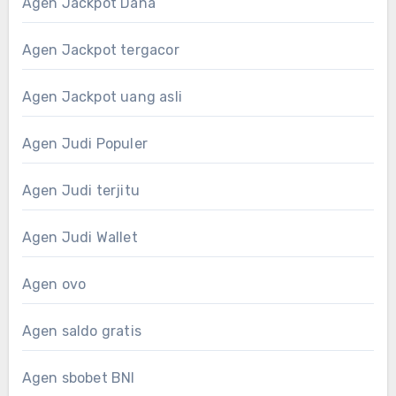
Agen Jackpot Dana
Agen Jackpot tergacor
Agen Jackpot uang asli
Agen Judi Populer
Agen Judi terjitu
Agen Judi Wallet
Agen ovo
Agen saldo gratis
Agen sbobet BNI