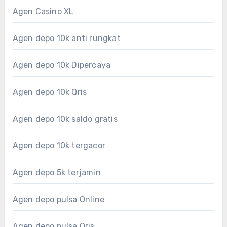
Agen Casino XL
Agen depo 10k anti rungkat
Agen depo 10k Dipercaya
Agen depo 10k Qris
Agen depo 10k saldo gratis
Agen depo 10k tergacor
Agen depo 5k terjamin
Agen depo pulsa Online
Agen depo pulsa Qris