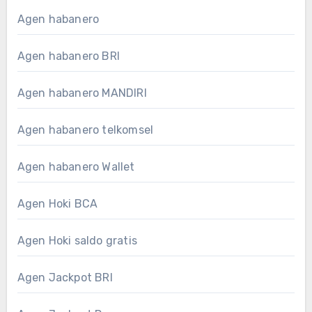
Agen habanero
Agen habanero BRI
Agen habanero MANDIRI
Agen habanero telkomsel
Agen habanero Wallet
Agen Hoki BCA
Agen Hoki saldo gratis
Agen Jackpot BRI