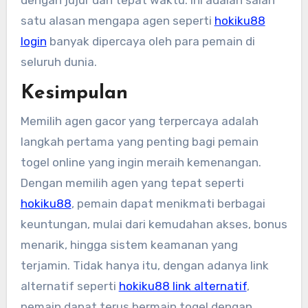
dengan jujur dan tepat waktu. Ini adalah salah
satu alasan mengapa agen seperti
hokiku88
login
banyak dipercaya oleh para pemain di
seluruh dunia.
Kesimpulan
Memilih agen gacor yang terpercaya adalah
langkah pertama yang penting bagi pemain
togel online yang ingin meraih kemenangan.
Dengan memilih agen yang tepat seperti
hokiku88
, pemain dapat menikmati berbagai
keuntungan, mulai dari kemudahan akses, bonus
menarik, hingga sistem keamanan yang
terjamin. Tidak hanya itu, dengan adanya link
alternatif seperti
hokiku88 link alternatif
,
pemain dapat terus bermain togel dengan