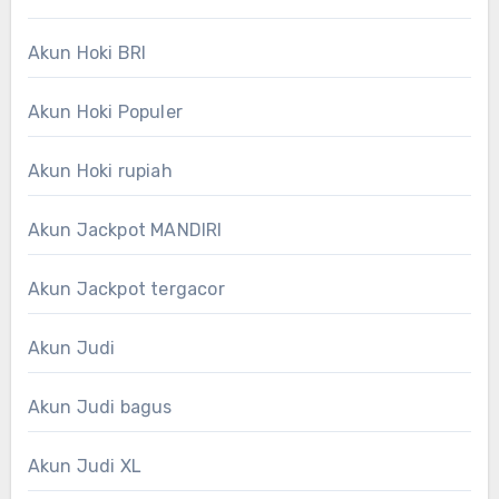
Akun Hoki BRI
Akun Hoki Populer
Akun Hoki rupiah
Akun Jackpot MANDIRI
Akun Jackpot tergacor
Akun Judi
Akun Judi bagus
Akun Judi XL