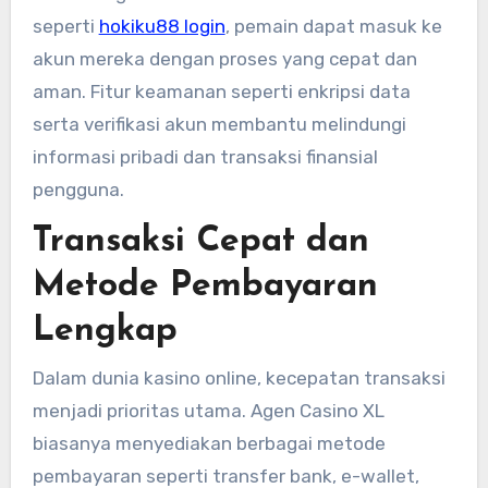
seperti
hokiku88 login
, pemain dapat masuk ke
akun mereka dengan proses yang cepat dan
aman. Fitur keamanan seperti enkripsi data
serta verifikasi akun membantu melindungi
informasi pribadi dan transaksi finansial
pengguna.
Transaksi Cepat dan
Metode Pembayaran
Lengkap
Dalam dunia kasino online, kecepatan transaksi
menjadi prioritas utama. Agen Casino XL
biasanya menyediakan berbagai metode
pembayaran seperti transfer bank, e-wallet,