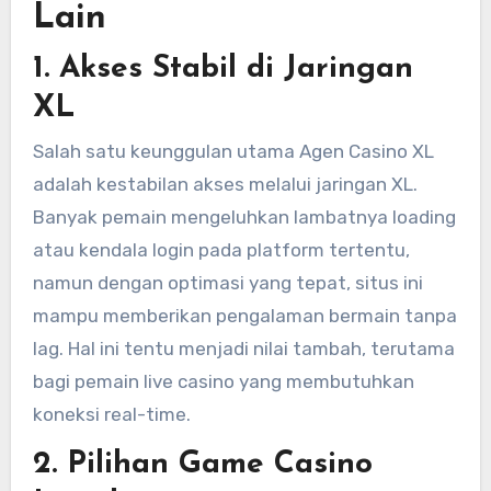
Lain
1. Akses Stabil di Jaringan
XL
Salah satu keunggulan utama Agen Casino XL
adalah kestabilan akses melalui jaringan XL.
Banyak pemain mengeluhkan lambatnya loading
atau kendala login pada platform tertentu,
namun dengan optimasi yang tepat, situs ini
mampu memberikan pengalaman bermain tanpa
lag. Hal ini tentu menjadi nilai tambah, terutama
bagi pemain live casino yang membutuhkan
koneksi real-time.
2. Pilihan Game Casino