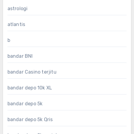
astrologi
atlantis
b
bandar BNI
bandar Casino terjitu
bandar depo 10k XL
bandar depo 5k
bandar depo 5k Qris