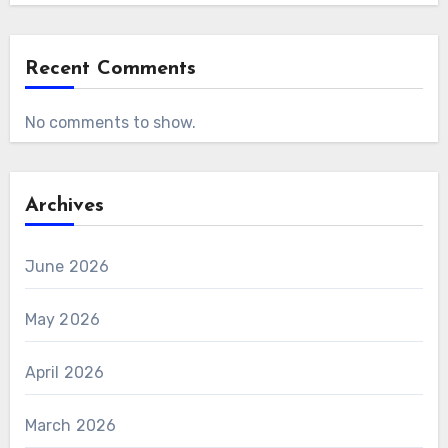
Recent Comments
No comments to show.
Archives
June 2026
May 2026
April 2026
March 2026