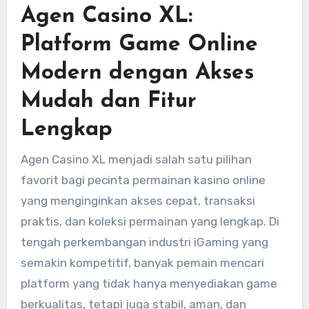
Agen Casino XL:
Platform Game Online
Modern dengan Akses
Mudah dan Fitur
Lengkap
Agen Casino XL menjadi salah satu pilihan
favorit bagi pecinta permainan kasino online
yang menginginkan akses cepat, transaksi
praktis, dan koleksi permainan yang lengkap. Di
tengah perkembangan industri iGaming yang
semakin kompetitif, banyak pemain mencari
platform yang tidak hanya menyediakan game
berkualitas, tetapi juga stabil, aman, dan