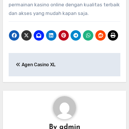
permainan kasino online dengan kualitas terbaik
dan akses yang mudah kapan saja.
Post
Agen Casino XL
navigation
By
admin