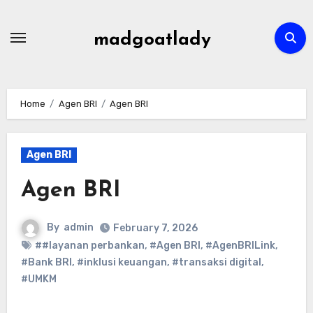
Skip
to
madgoatlady
content
Home
Agen BRI
Agen BRI
Agen BRI
Agen BRI
By
admin
February 7, 2026
##layanan perbankan
,
#Agen BRI
,
#AgenBRILink
,
#Bank BRI
,
#inklusi keuangan
,
#transaksi digital
,
#UMKM