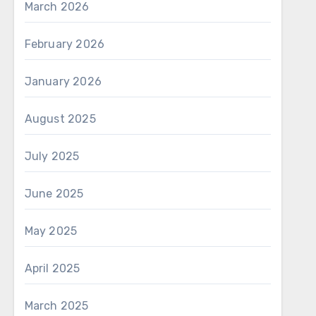
March 2026
February 2026
January 2026
August 2025
July 2025
June 2025
May 2025
April 2025
March 2025