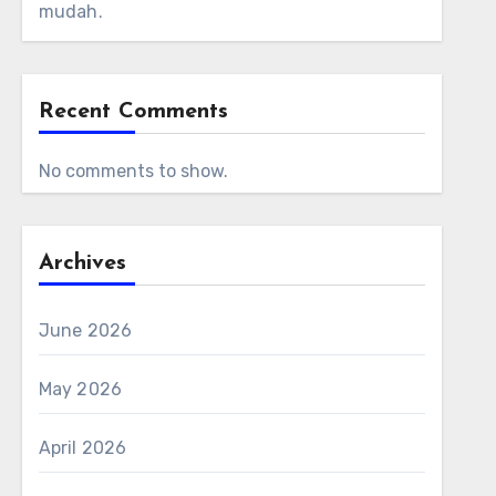
mudah.
Recent Comments
No comments to show.
Archives
June 2026
May 2026
April 2026