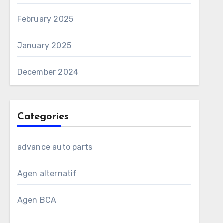
February 2025
January 2025
December 2024
Categories
advance auto parts
Agen alternatif
Agen BCA