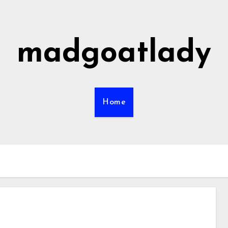
madgoatlady
Home