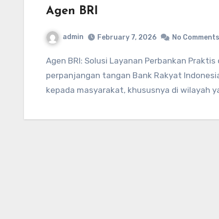
Agen BRI
admin
February 7, 2026
No Comment
Agen BRI: Solusi Layanan Perbankan Praktis di Masyarakat Agen BRI merupakan
perpanjangan tangan Bank Rakyat Indonesi
kepada masyarakat, khususnya di wilayah y