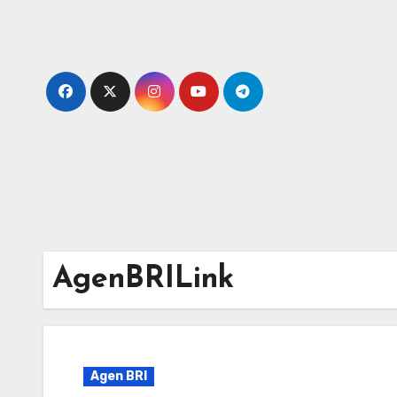
Skip
to
content
AgenBRILink
Agen BRI