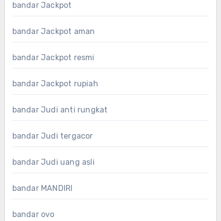
bandar Jackpot
bandar Jackpot aman
bandar Jackpot resmi
bandar Jackpot rupiah
bandar Judi anti rungkat
bandar Judi tergacor
bandar Judi uang asli
bandar MANDIRI
bandar ovo