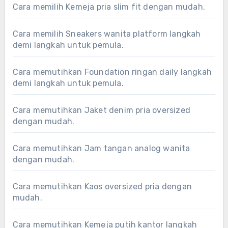
Cara memilih Kemeja pria slim fit dengan mudah.
Cara memilih Sneakers wanita platform langkah
demi langkah untuk pemula.
Cara memutihkan Foundation ringan daily langkah
demi langkah untuk pemula.
Cara memutihkan Jaket denim pria oversized
dengan mudah.
Cara memutihkan Jam tangan analog wanita
dengan mudah.
Cara memutihkan Kaos oversized pria dengan
mudah.
Cara memutihkan Kemeja putih kantor langkah