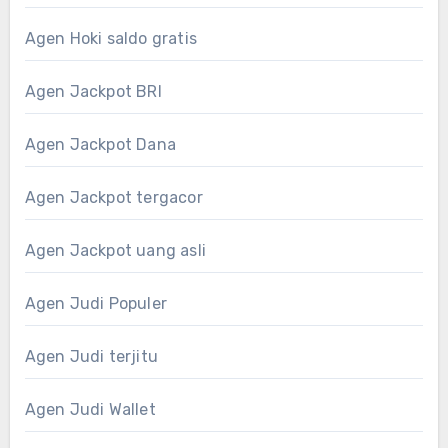
Agen Hoki saldo gratis
Agen Jackpot BRI
Agen Jackpot Dana
Agen Jackpot tergacor
Agen Jackpot uang asli
Agen Judi Populer
Agen Judi terjitu
Agen Judi Wallet