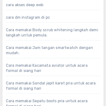
cara akses deep web
cara dm instagram di pc
Cara memakai Body scrub whitening langkah demi
langkah untuk pemula.
Cara memakai Jam tangan smartwatch dengan
mudah.
Cara memakai Kacamata aviator untuk acara
formal di siang hari
Cara memakai Sandal jepit karet pria untuk acara
formal di siang hari
Cara memakai Sepatu boots pria untuk acara