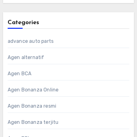
Categories
advance auto parts
Agen alternatif
Agen BCA
Agen Bonanza Online
Agen Bonanza resmi
Agen Bonanza terjitu