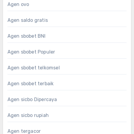
Agen ovo
Agen saldo gratis
Agen sbobet BNI
Agen sbobet Populer
Agen sbobet telkomsel
Agen sbobet terbaik
Agen sicbo Dipercaya
Agen sicbo rupiah
Agen tergacor