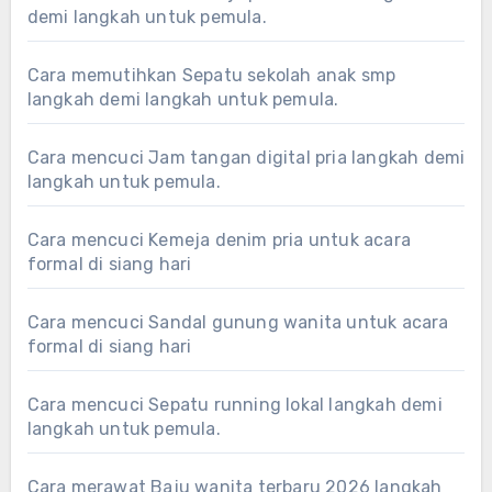
demi langkah untuk pemula.
Cara memutihkan Sepatu sekolah anak smp
langkah demi langkah untuk pemula.
Cara mencuci Jam tangan digital pria langkah demi
langkah untuk pemula.
Cara mencuci Kemeja denim pria untuk acara
formal di siang hari
Cara mencuci Sandal gunung wanita untuk acara
formal di siang hari
Cara mencuci Sepatu running lokal langkah demi
langkah untuk pemula.
Cara merawat Baju wanita terbaru 2026 langkah