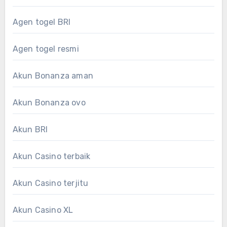
Agen togel BRI
Agen togel resmi
Akun Bonanza aman
Akun Bonanza ovo
Akun BRI
Akun Casino terbaik
Akun Casino terjitu
Akun Casino XL