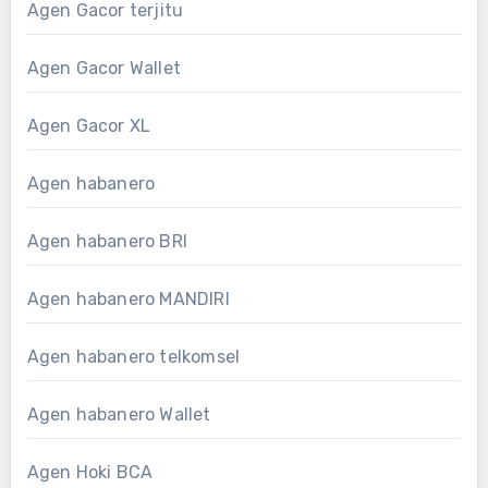
Agen Gacor terjitu
Agen Gacor Wallet
Agen Gacor XL
Agen habanero
Agen habanero BRI
Agen habanero MANDIRI
Agen habanero telkomsel
Agen habanero Wallet
Agen Hoki BCA