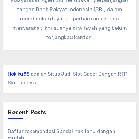
Masyarakat Agen BRI merupakan perpanjangan
tangan Bank Rakyat Indonesia (BRI) dalam
memberikan layanan perbankan kepada
masyarakat, khususnya di wilayah yang belum
terjangkau kantor…
Hokiku88
adalah Situs Judi Slot Gacor Dengan RTP
Slot Terbesar.
Recent Posts
Daftar rekomendasi Sandal hak tahu dengan
mudah.