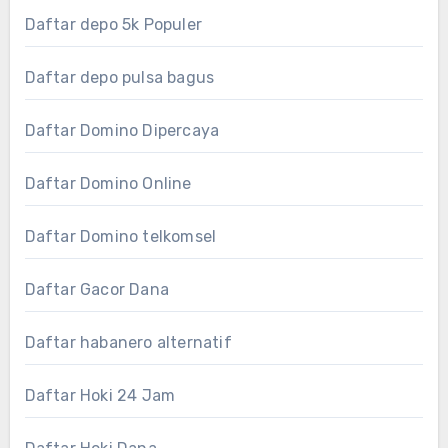
Daftar depo 5k Populer
Daftar depo pulsa bagus
Daftar Domino Dipercaya
Daftar Domino Online
Daftar Domino telkomsel
Daftar Gacor Dana
Daftar habanero alternatif
Daftar Hoki 24 Jam