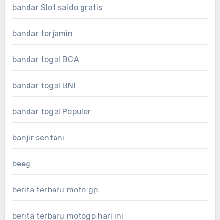
bandar Slot saldo gratis
bandar terjamin
bandar togel BCA
bandar togel BNI
bandar togel Populer
banjir sentani
beeg
berita terbaru moto gp
berita terbaru motogp hari ini