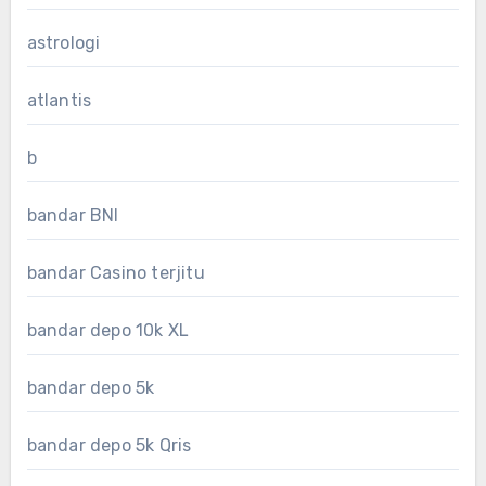
astrologi
atlantis
b
bandar BNI
bandar Casino terjitu
bandar depo 10k XL
bandar depo 5k
bandar depo 5k Qris