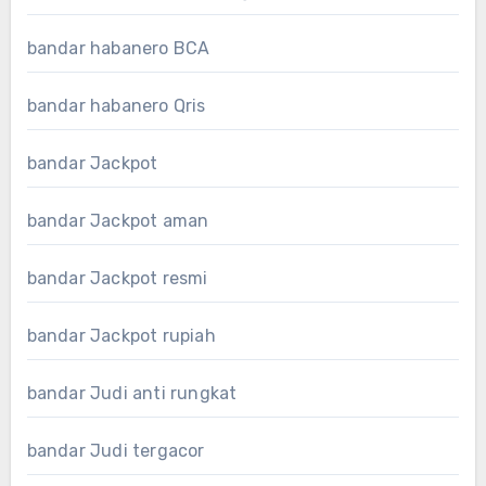
bandar habanero BCA
bandar habanero Qris
bandar Jackpot
bandar Jackpot aman
bandar Jackpot resmi
bandar Jackpot rupiah
bandar Judi anti rungkat
bandar Judi tergacor