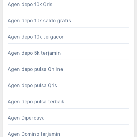
Agen depo 10k Qris
Agen depo 10k saldo gratis
Agen depo 10k tergacor
Agen depo 5k terjamin
Agen depo pulsa Online
Agen depo pulsa Qris
Agen depo pulsa terbaik
Agen Dipercaya
Agen Domino terjamin