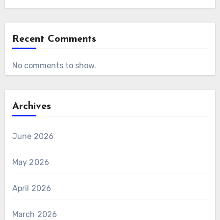
Recent Comments
No comments to show.
Archives
June 2026
May 2026
April 2026
March 2026