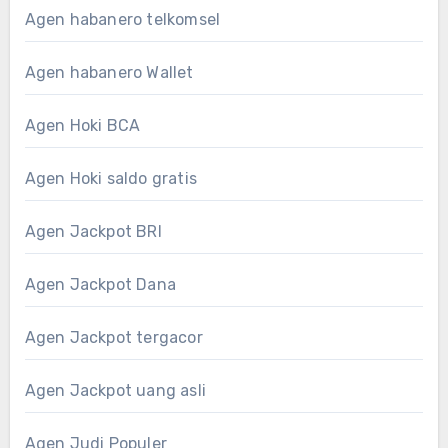
Agen habanero telkomsel
Agen habanero Wallet
Agen Hoki BCA
Agen Hoki saldo gratis
Agen Jackpot BRI
Agen Jackpot Dana
Agen Jackpot tergacor
Agen Jackpot uang asli
Agen Judi Populer