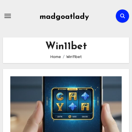
Skip
to
madgoatlady
content
Win11bet
Home
Win11bet