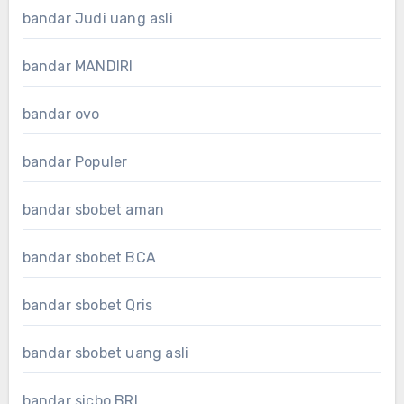
bandar Judi uang asli
bandar MANDIRI
bandar ovo
bandar Populer
bandar sbobet aman
bandar sbobet BCA
bandar sbobet Qris
bandar sbobet uang asli
bandar sicbo BRI