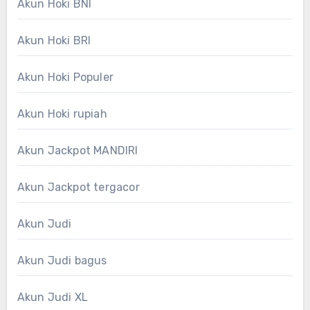
Akun Hoki BNI
Akun Hoki BRI
Akun Hoki Populer
Akun Hoki rupiah
Akun Jackpot MANDIRI
Akun Jackpot tergacor
Akun Judi
Akun Judi bagus
Akun Judi XL