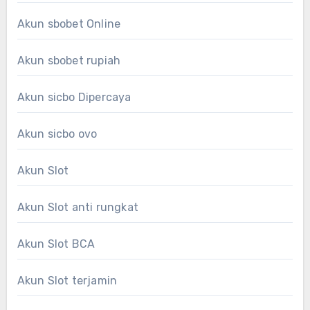
Akun sbobet Online
Akun sbobet rupiah
Akun sicbo Dipercaya
Akun sicbo ovo
Akun Slot
Akun Slot anti rungkat
Akun Slot BCA
Akun Slot terjamin