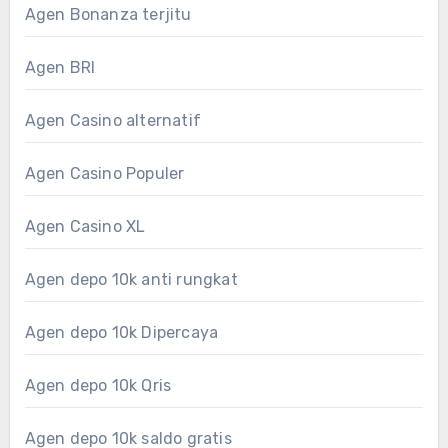
Agen Bonanza terjitu
Agen BRI
Agen Casino alternatif
Agen Casino Populer
Agen Casino XL
Agen depo 10k anti rungkat
Agen depo 10k Dipercaya
Agen depo 10k Qris
Agen depo 10k saldo gratis