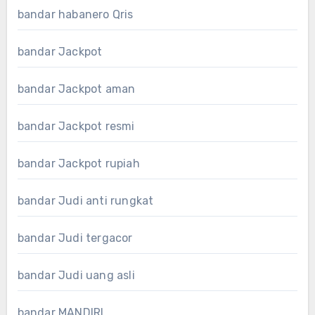
bandar habanero Qris
bandar Jackpot
bandar Jackpot aman
bandar Jackpot resmi
bandar Jackpot rupiah
bandar Judi anti rungkat
bandar Judi tergacor
bandar Judi uang asli
bandar MANDIRI