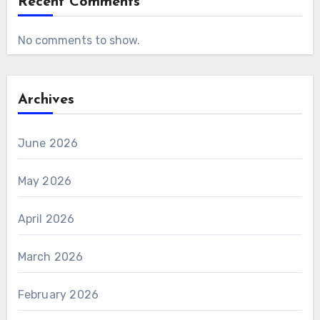
Recent Comments
No comments to show.
Archives
June 2026
May 2026
April 2026
March 2026
February 2026