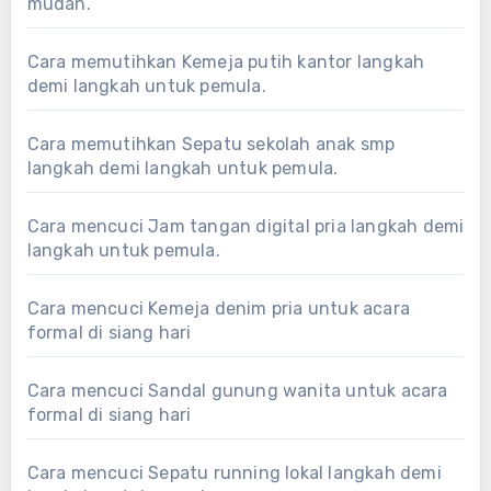
mudah.
Cara memutihkan Kemeja putih kantor langkah
demi langkah untuk pemula.
Cara memutihkan Sepatu sekolah anak smp
langkah demi langkah untuk pemula.
Cara mencuci Jam tangan digital pria langkah demi
langkah untuk pemula.
Cara mencuci Kemeja denim pria untuk acara
formal di siang hari
Cara mencuci Sandal gunung wanita untuk acara
formal di siang hari
Cara mencuci Sepatu running lokal langkah demi