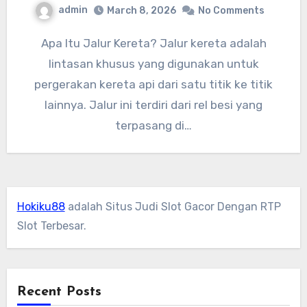
admin
March 8, 2026
No Comments
Apa Itu Jalur Kereta? Jalur kereta adalah
lintasan khusus yang digunakan untuk
pergerakan kereta api dari satu titik ke titik
lainnya. Jalur ini terdiri dari rel besi yang
terpasang di…
Hokiku88
adalah Situs Judi Slot Gacor Dengan RTP
Slot Terbesar.
Recent Posts