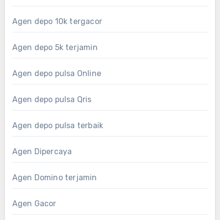
Agen depo 10k tergacor
Agen depo 5k terjamin
Agen depo pulsa Online
Agen depo pulsa Qris
Agen depo pulsa terbaik
Agen Dipercaya
Agen Domino terjamin
Agen Gacor