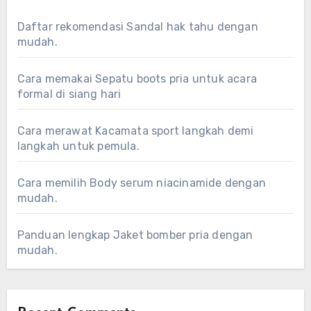
Daftar rekomendasi Sandal hak tahu dengan
mudah.
Cara memakai Sepatu boots pria untuk acara
formal di siang hari
Cara merawat Kacamata sport langkah demi
langkah untuk pemula.
Cara memilih Body serum niacinamide dengan
mudah.
Panduan lengkap Jaket bomber pria dengan
mudah.