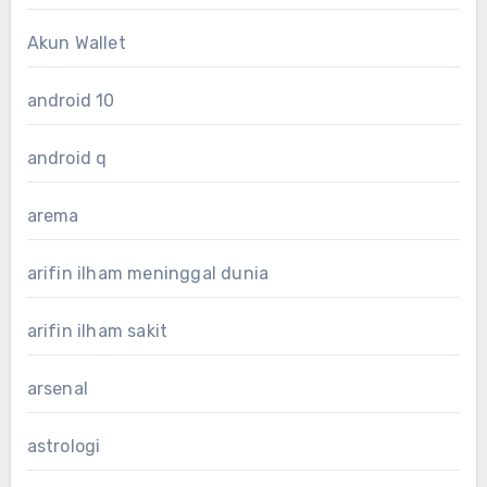
Akun Wallet
android 10
android q
arema
arifin ilham meninggal dunia
arifin ilham sakit
arsenal
astrologi