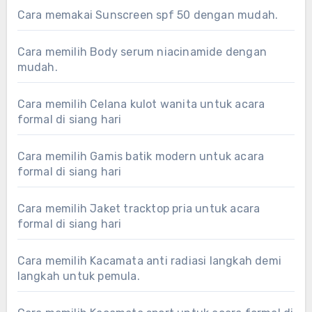
Cara memakai Sunscreen spf 50 dengan mudah.
Cara memilih Body serum niacinamide dengan
mudah.
Cara memilih Celana kulot wanita untuk acara
formal di siang hari
Cara memilih Gamis batik modern untuk acara
formal di siang hari
Cara memilih Jaket tracktop pria untuk acara
formal di siang hari
Cara memilih Kacamata anti radiasi langkah demi
langkah untuk pemula.