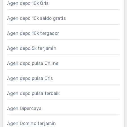
Agen depo 10k Qris
Agen depo 10k saldo gratis
Agen depo 10k tergacor
Agen depo 5k terjamin
Agen depo pulsa Online
Agen depo pulsa Qris
Agen depo pulsa terbaik
Agen Dipercaya
Agen Domino terjamin