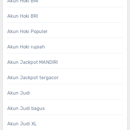
Akun Hoki BNI
Akun Hoki BRI
Akun Hoki Populer
Akun Hoki rupiah
Akun Jackpot MANDIRI
Akun Jackpot tergacor
Akun Judi
Akun Judi bagus
Akun Judi XL