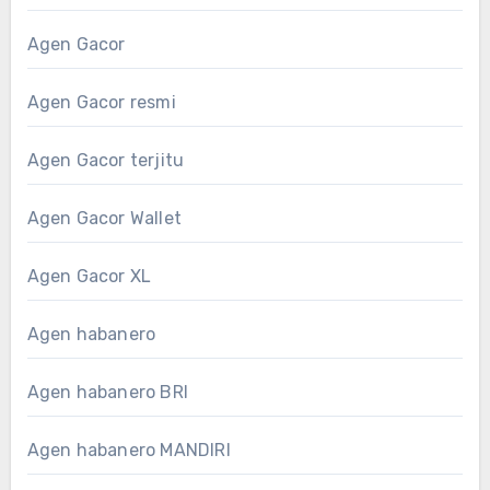
Agen Gacor
Agen Gacor resmi
Agen Gacor terjitu
Agen Gacor Wallet
Agen Gacor XL
Agen habanero
Agen habanero BRI
Agen habanero MANDIRI