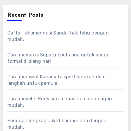
Recent Posts
Daftar rekomendasi Sandal hak tahu dengan
mudah.
Cara memakai Sepatu boots pria untuk acara
formal di siang hari
Cara merawat Kacamata sport langkah demi
langkah untuk pemula.
Cara memilih Body serum niacinamide dengan
mudah.
Panduan lengkap Jaket bomber pria dengan
mudah.