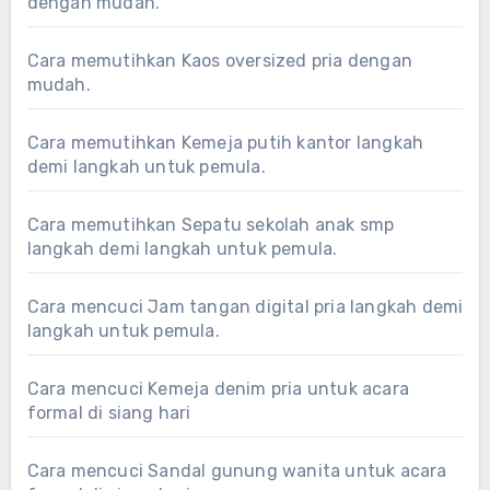
dengan mudah.
Cara memutihkan Kaos oversized pria dengan
mudah.
Cara memutihkan Kemeja putih kantor langkah
demi langkah untuk pemula.
Cara memutihkan Sepatu sekolah anak smp
langkah demi langkah untuk pemula.
Cara mencuci Jam tangan digital pria langkah demi
langkah untuk pemula.
Cara mencuci Kemeja denim pria untuk acara
formal di siang hari
Cara mencuci Sandal gunung wanita untuk acara