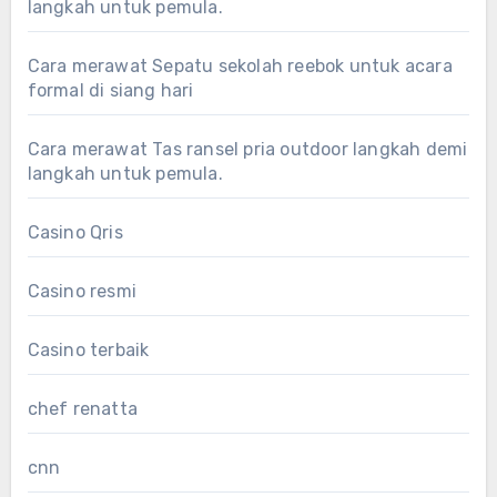
langkah untuk pemula.
Cara merawat Sepatu sekolah reebok untuk acara
formal di siang hari
Cara merawat Tas ransel pria outdoor langkah demi
langkah untuk pemula.
Casino Qris
Casino resmi
Casino terbaik
chef renatta
cnn