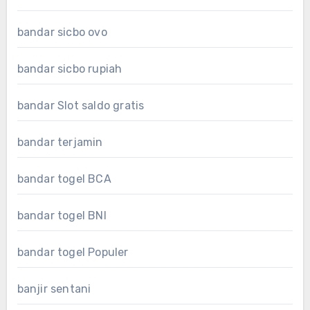
bandar sicbo ovo
bandar sicbo rupiah
bandar Slot saldo gratis
bandar terjamin
bandar togel BCA
bandar togel BNI
bandar togel Populer
banjir sentani