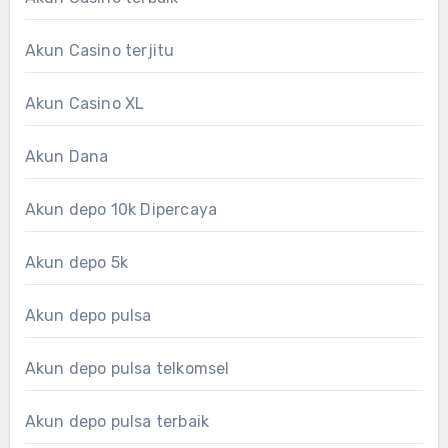
Akun Casino terjitu
Akun Casino XL
Akun Dana
Akun depo 10k Dipercaya
Akun depo 5k
Akun depo pulsa
Akun depo pulsa telkomsel
Akun depo pulsa terbaik