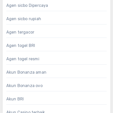
Agen sicbo Dipercaya
Agen sicbo rupiah
Agen tergacor
Agen togel BRI
Agen togel resmi
Akun Bonanza aman
Akun Bonanza ovo
Akun BRI
Akun Casino terbaik