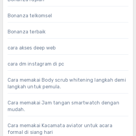
Bonanza telkomsel
Bonanza terbaik
cara akses deep web
cara dm instagram di pc
Cara memakai Body scrub whitening langkah demi
langkah untuk pemula.
Cara memakai Jam tangan smartwatch dengan
mudah.
Cara memakai Kacamata aviator untuk acara
formal di siang hari