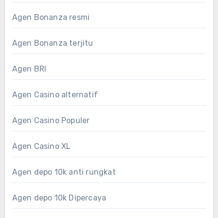
Agen Bonanza resmi
Agen Bonanza terjitu
Agen BRI
Agen Casino alternatif
Agen Casino Populer
Agen Casino XL
Agen depo 10k anti rungkat
Agen depo 10k Dipercaya