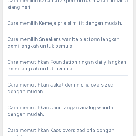
Cara memilih Kacamata sport untuk acara formal di
siang hari
Cara memilih Kemeja pria slim fit dengan mudah.
Cara memilih Sneakers wanita platform langkah
demi langkah untuk pemula.
Cara memutihkan Foundation ringan daily langkah
demi langkah untuk pemula.
Cara memutihkan Jaket denim pria oversized
dengan mudah.
Cara memutihkan Jam tangan analog wanita
dengan mudah.
Cara memutihkan Kaos oversized pria dengan