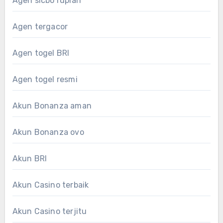
Agen sicbo rupiah
Agen tergacor
Agen togel BRI
Agen togel resmi
Akun Bonanza aman
Akun Bonanza ovo
Akun BRI
Akun Casino terbaik
Akun Casino terjitu