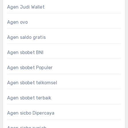
Agen Judi Wallet
Agen ovo
Agen saldo gratis
Agen sbobet BNI
Agen sbobet Populer
Agen sbobet telkomsel
Agen sbobet terbaik
Agen sicbo Dipercaya