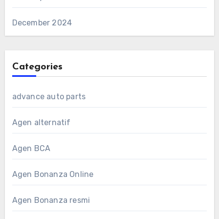
December 2024
Categories
advance auto parts
Agen alternatif
Agen BCA
Agen Bonanza Online
Agen Bonanza resmi