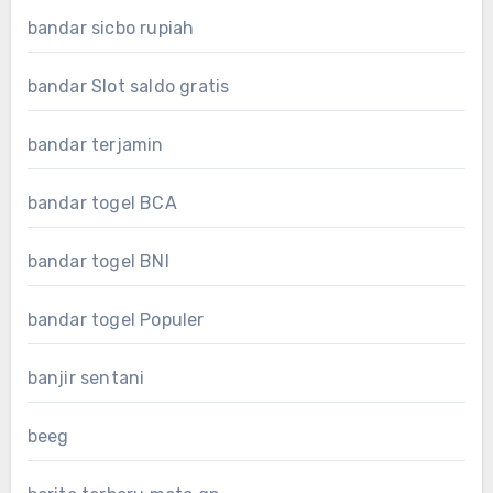
bandar sicbo rupiah
bandar Slot saldo gratis
bandar terjamin
bandar togel BCA
bandar togel BNI
bandar togel Populer
banjir sentani
beeg