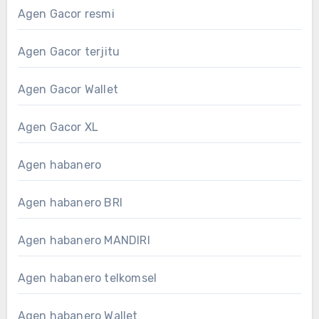
Agen Gacor resmi
Agen Gacor terjitu
Agen Gacor Wallet
Agen Gacor XL
Agen habanero
Agen habanero BRI
Agen habanero MANDIRI
Agen habanero telkomsel
Agen habanero Wallet