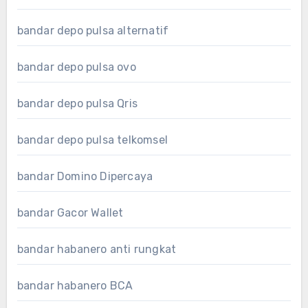
bandar depo pulsa alternatif
bandar depo pulsa ovo
bandar depo pulsa Qris
bandar depo pulsa telkomsel
bandar Domino Dipercaya
bandar Gacor Wallet
bandar habanero anti rungkat
bandar habanero BCA