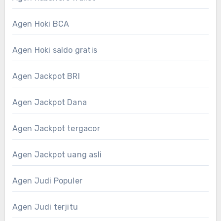
Agen Hoki BCA
Agen Hoki saldo gratis
Agen Jackpot BRI
Agen Jackpot Dana
Agen Jackpot tergacor
Agen Jackpot uang asli
Agen Judi Populer
Agen Judi terjitu