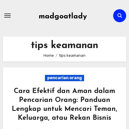
Skip
to
madgoatlady
content
tips keamanan
Home
tips keamanan
pencarian orang
Cara Efektif dan Aman dalam
Pencarian Orang: Panduan
Lengkap untuk Mencari Teman,
Keluarga, atau Rekan Bisnis