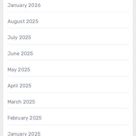
January 2026
August 2025
July 2025
June 2025
May 2025
April 2025
March 2025
February 2025
January 2025