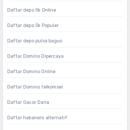
Daftar depo 5k Online
Daftar depo 5k Populer
Daftar depo pulsa bagus
Daftar Domino Dipercaya
Daftar Domino Online
Daftar Domino telkomsel
Daftar Gacor Dana
Daftar habanero alternatif