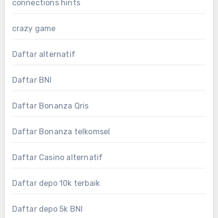
connections hints
crazy game
Daftar alternatif
Daftar BNI
Daftar Bonanza Qris
Daftar Bonanza telkomsel
Daftar Casino alternatif
Daftar depo 10k terbaik
Daftar depo 5k BNI