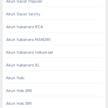
Akun Gacor Populer
Akun Gacor terjitu
Akun habanero BCA
Akun habanero MANDIRI
Akun habanero telkomsel
Akun habanero XL
Akun Hoki
Akun Hoki BNI
Akun Hoki BRI