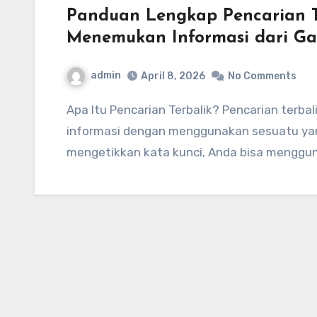
Panduan Lengkap Pencarian Te
Menemukan Informasi dari Ga
admin
April 8, 2026
No Comments
Apa Itu Pencarian Terbalik? Pencarian terbalik atau reverse search adalah teknik mencari
informasi dengan menggunakan sesuatu yang 
mengetikkan kata kunci, Anda bisa menggu