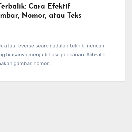
rbalik: Cara Efektif
mbar, Nomor, atau Teks
biasanya menjadi hasil pencarian. Alih-alih
nakan gambar, nomor…