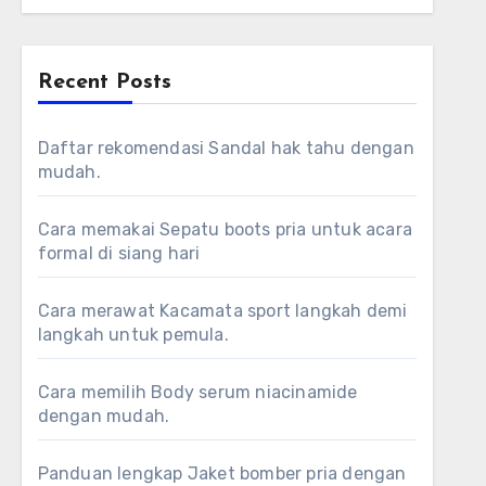
Recent Posts
Daftar rekomendasi Sandal hak tahu dengan
mudah.
Cara memakai Sepatu boots pria untuk acara
formal di siang hari
Cara merawat Kacamata sport langkah demi
langkah untuk pemula.
Cara memilih Body serum niacinamide
dengan mudah.
Panduan lengkap Jaket bomber pria dengan