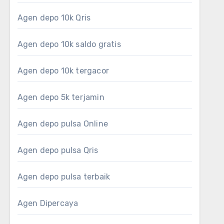
Agen depo 10k Qris
Agen depo 10k saldo gratis
Agen depo 10k tergacor
Agen depo 5k terjamin
Agen depo pulsa Online
Agen depo pulsa Qris
Agen depo pulsa terbaik
Agen Dipercaya