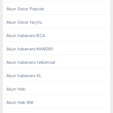
Akun Gacor Populer
Akun Gacor terjitu
Akun habanero BCA
Akun habanero MANDIRI
Akun habanero telkomsel
Akun habanero XL
Akun Hoki
Akun Hoki BNI