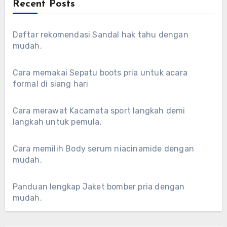
Recent Posts
Daftar rekomendasi Sandal hak tahu dengan
mudah.
Cara memakai Sepatu boots pria untuk acara
formal di siang hari
Cara merawat Kacamata sport langkah demi
langkah untuk pemula.
Cara memilih Body serum niacinamide dengan
mudah.
Panduan lengkap Jaket bomber pria dengan
mudah.