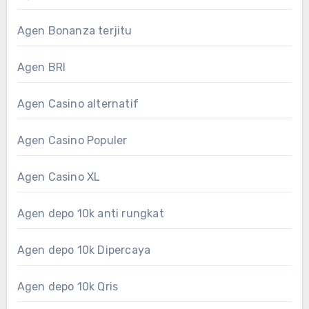
Agen Bonanza terjitu
Agen BRI
Agen Casino alternatif
Agen Casino Populer
Agen Casino XL
Agen depo 10k anti rungkat
Agen depo 10k Dipercaya
Agen depo 10k Qris