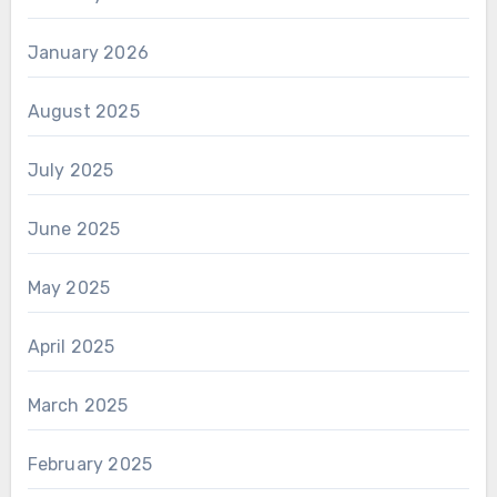
January 2026
August 2025
July 2025
June 2025
May 2025
April 2025
March 2025
February 2025