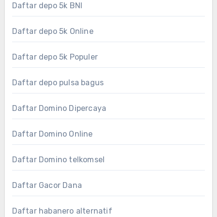
Daftar depo 5k BNI
Daftar depo 5k Online
Daftar depo 5k Populer
Daftar depo pulsa bagus
Daftar Domino Dipercaya
Daftar Domino Online
Daftar Domino telkomsel
Daftar Gacor Dana
Daftar habanero alternatif