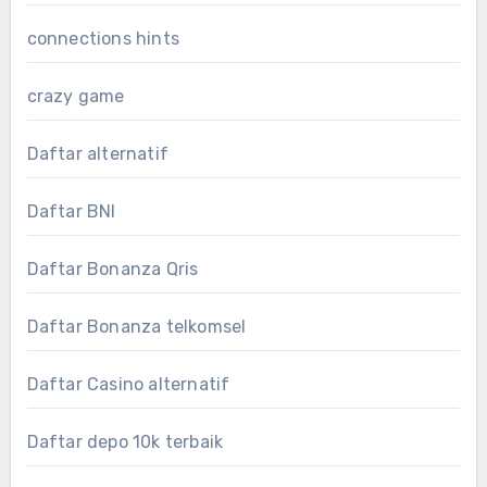
connections hints
crazy game
Daftar alternatif
Daftar BNI
Daftar Bonanza Qris
Daftar Bonanza telkomsel
Daftar Casino alternatif
Daftar depo 10k terbaik