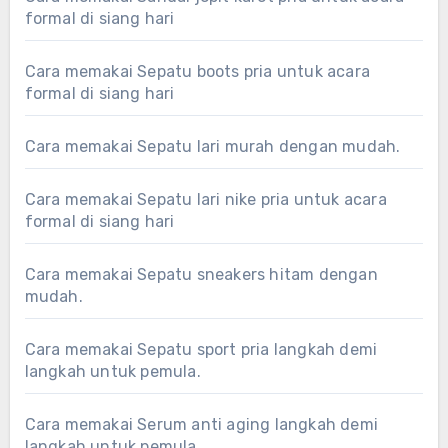
formal di siang hari
Cara memakai Sepatu boots pria untuk acara
formal di siang hari
Cara memakai Sepatu lari murah dengan mudah.
Cara memakai Sepatu lari nike pria untuk acara
formal di siang hari
Cara memakai Sepatu sneakers hitam dengan
mudah.
Cara memakai Sepatu sport pria langkah demi
langkah untuk pemula.
Cara memakai Serum anti aging langkah demi
langkah untuk pemula.