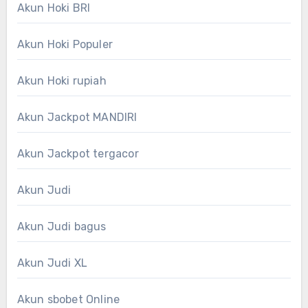
Akun Hoki BRI
Akun Hoki Populer
Akun Hoki rupiah
Akun Jackpot MANDIRI
Akun Jackpot tergacor
Akun Judi
Akun Judi bagus
Akun Judi XL
Akun sbobet Online