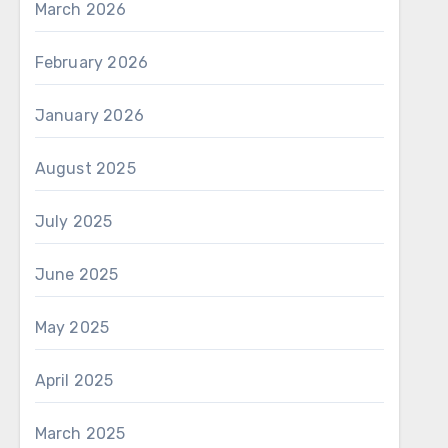
March 2026
February 2026
January 2026
August 2025
July 2025
June 2025
May 2025
April 2025
March 2025