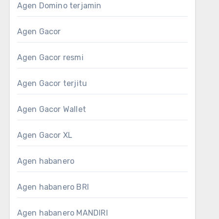
Agen Domino terjamin
Agen Gacor
Agen Gacor resmi
Agen Gacor terjitu
Agen Gacor Wallet
Agen Gacor XL
Agen habanero
Agen habanero BRI
Agen habanero MANDIRI