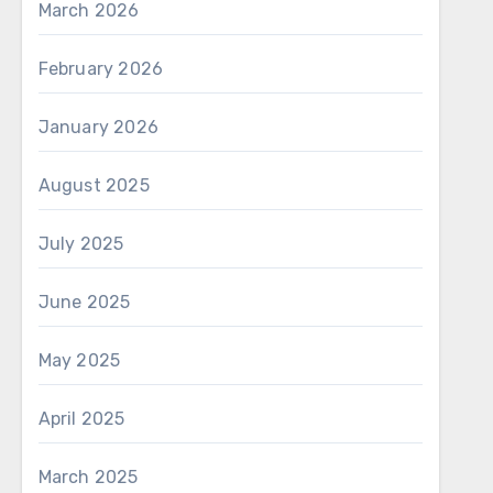
March 2026
February 2026
January 2026
August 2025
July 2025
June 2025
May 2025
April 2025
March 2025