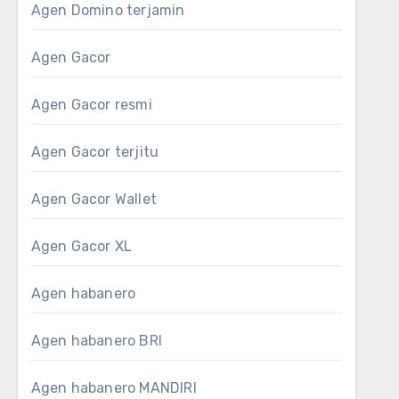
Agen Domino terjamin
Agen Gacor
Agen Gacor resmi
Agen Gacor terjitu
Agen Gacor Wallet
Agen Gacor XL
Agen habanero
Agen habanero BRI
Agen habanero MANDIRI