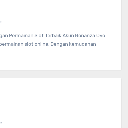
ts
 permainan slot online. Dengan kemudahan
…
ts