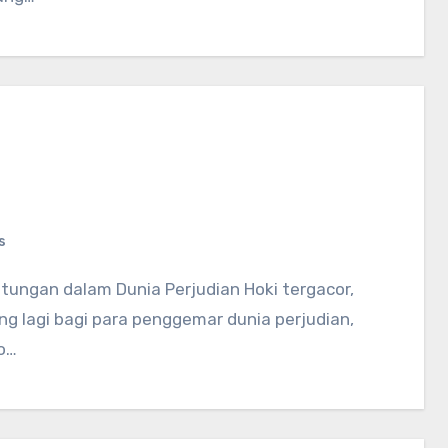
s
ng lagi bagi para penggemar dunia perjudian,
no…