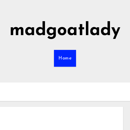
madgoatlady
Home