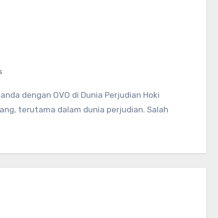
s
rang, terutama dalam dunia perjudian. Salah