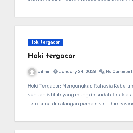
Hoki tergacor
Hoki tergacor
admin
January 24, 2026
No Comment
Hoki Tergacor: Mengungkap Rahasia Keberuntungan dalam Dunia Perjudian Hoki tergacor,
sebuah istilah yang mungkin sudah tidak asi
terutama di kalangan pemain slot dan casi