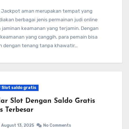
akan berbagai jenis permainan judi online
 jaminan keamanan yang terjamin. Dengan
 keamanan yang canggih, para pemain bisa
n dengan tenang tanpa khawatir…
 Slot saldo gratis
ar Slot Dengan Saldo Gratis
s Terbesar
August 13, 2025
No Comments