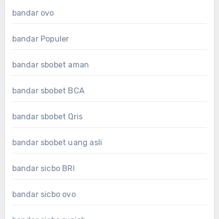
bandar ovo
bandar Populer
bandar sbobet aman
bandar sbobet BCA
bandar sbobet Qris
bandar sbobet uang asli
bandar sicbo BRI
bandar sicbo ovo