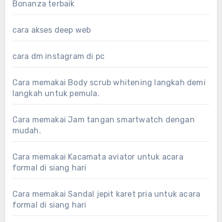
Bonanza terbaik
cara akses deep web
cara dm instagram di pc
Cara memakai Body scrub whitening langkah demi
langkah untuk pemula.
Cara memakai Jam tangan smartwatch dengan
mudah.
Cara memakai Kacamata aviator untuk acara
formal di siang hari
Cara memakai Sandal jepit karet pria untuk acara
formal di siang hari