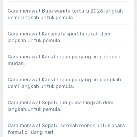
Cara merawat Baju wanita terbaru 2026 langkah
demi langkah untuk pemula.
Cara merawat Kacamata sport langkah demi
langkah untuk pemula.
Cara merawat Kaos lengan panjang pria dengan
mudah.
Cara merawat Kaos lengan panjang pria langkah
demi langkah untuk pemula.
Cara merawat Sepatu lari puma langkah demi
langkah untuk pemula.
Cara merawat Sepatu sekolah reebok untuk acara
formal di siang hari