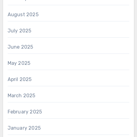
August 2025
July 2025
June 2025
May 2025
April 2025
March 2025
February 2025
January 2025