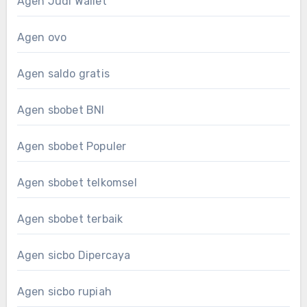
Agen Judi Wallet
Agen ovo
Agen saldo gratis
Agen sbobet BNI
Agen sbobet Populer
Agen sbobet telkomsel
Agen sbobet terbaik
Agen sicbo Dipercaya
Agen sicbo rupiah