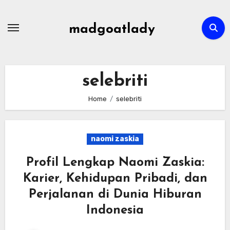
Skip
to
madgoatlady
content
selebriti
Home
selebriti
naomi zaskia
Profil Lengkap Naomi Zaskia:
Karier, Kehidupan Pribadi, dan
Perjalanan di Dunia Hiburan
Indonesia