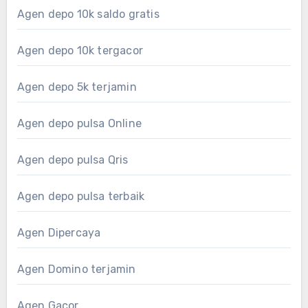
Agen depo 10k saldo gratis
Agen depo 10k tergacor
Agen depo 5k terjamin
Agen depo pulsa Online
Agen depo pulsa Qris
Agen depo pulsa terbaik
Agen Dipercaya
Agen Domino terjamin
Agen Gacor