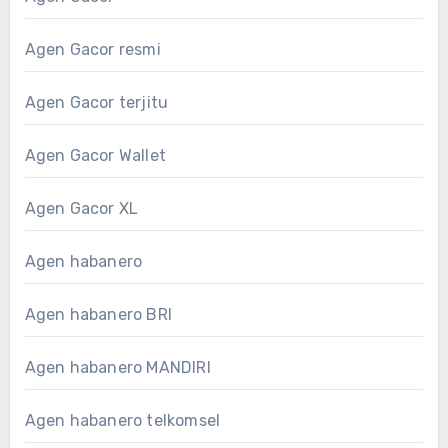
Agen Gacor resmi
Agen Gacor terjitu
Agen Gacor Wallet
Agen Gacor XL
Agen habanero
Agen habanero BRI
Agen habanero MANDIRI
Agen habanero telkomsel