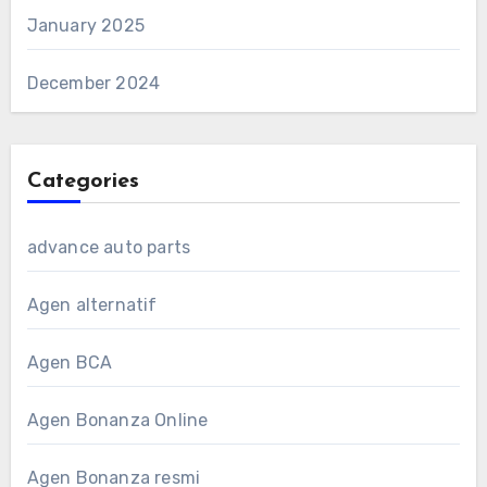
January 2025
December 2024
Categories
advance auto parts
Agen alternatif
Agen BCA
Agen Bonanza Online
Agen Bonanza resmi