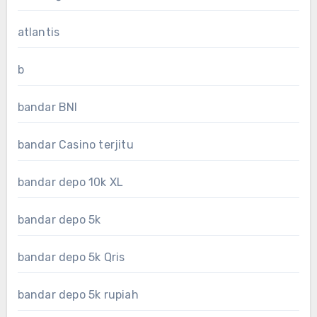
atlantis
b
bandar BNI
bandar Casino terjitu
bandar depo 10k XL
bandar depo 5k
bandar depo 5k Qris
bandar depo 5k rupiah