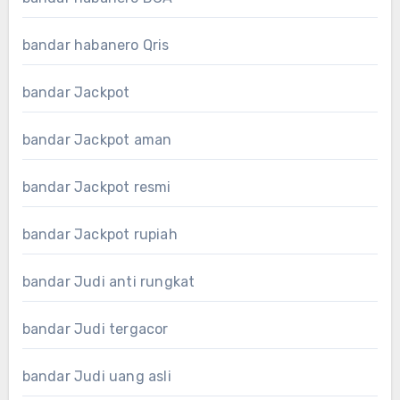
bandar habanero Qris
bandar Jackpot
bandar Jackpot aman
bandar Jackpot resmi
bandar Jackpot rupiah
bandar Judi anti rungkat
bandar Judi tergacor
bandar Judi uang asli