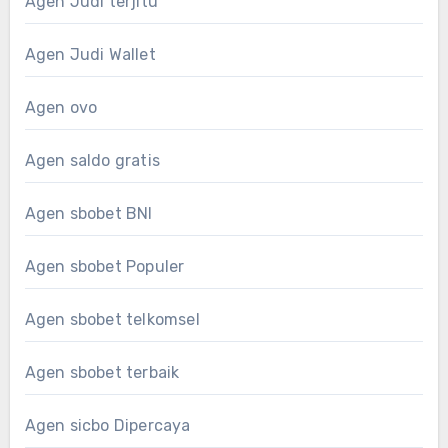
Agen Judi terjitu
Agen Judi Wallet
Agen ovo
Agen saldo gratis
Agen sbobet BNI
Agen sbobet Populer
Agen sbobet telkomsel
Agen sbobet terbaik
Agen sicbo Dipercaya