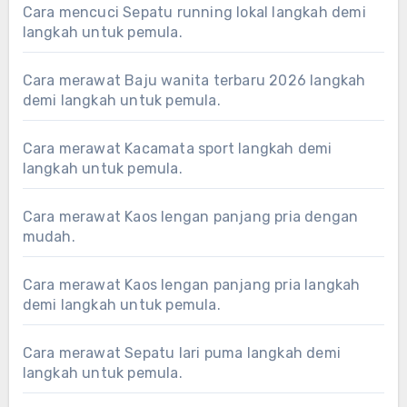
Cara mencuci Sepatu running lokal langkah demi
langkah untuk pemula.
Cara merawat Baju wanita terbaru 2026 langkah
demi langkah untuk pemula.
Cara merawat Kacamata sport langkah demi
langkah untuk pemula.
Cara merawat Kaos lengan panjang pria dengan
mudah.
Cara merawat Kaos lengan panjang pria langkah
demi langkah untuk pemula.
Cara merawat Sepatu lari puma langkah demi
langkah untuk pemula.