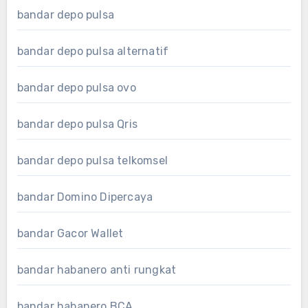
bandar depo pulsa
bandar depo pulsa alternatif
bandar depo pulsa ovo
bandar depo pulsa Qris
bandar depo pulsa telkomsel
bandar Domino Dipercaya
bandar Gacor Wallet
bandar habanero anti rungkat
bandar habanero BCA