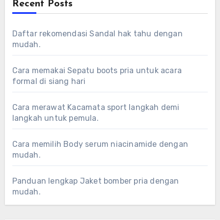
Recent Posts
Daftar rekomendasi Sandal hak tahu dengan
mudah.
Cara memakai Sepatu boots pria untuk acara
formal di siang hari
Cara merawat Kacamata sport langkah demi
langkah untuk pemula.
Cara memilih Body serum niacinamide dengan
mudah.
Panduan lengkap Jaket bomber pria dengan
mudah.