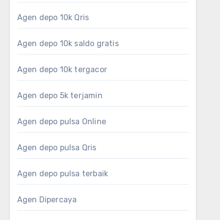
Agen depo 10k Qris
Agen depo 10k saldo gratis
Agen depo 10k tergacor
Agen depo 5k terjamin
Agen depo pulsa Online
Agen depo pulsa Qris
Agen depo pulsa terbaik
Agen Dipercaya