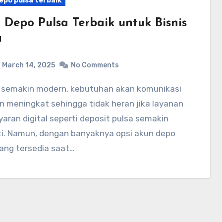
epo pulsa terbaik
 Depo Pulsa Terbaik untuk Bisnis
a
March 14, 2025
No Comments
n meningkat sehingga tidak heran jika layanan
ran digital seperti deposit pulsa semakin
ti. Namun, dengan banyaknya opsi akun depo
yang tersedia saat…