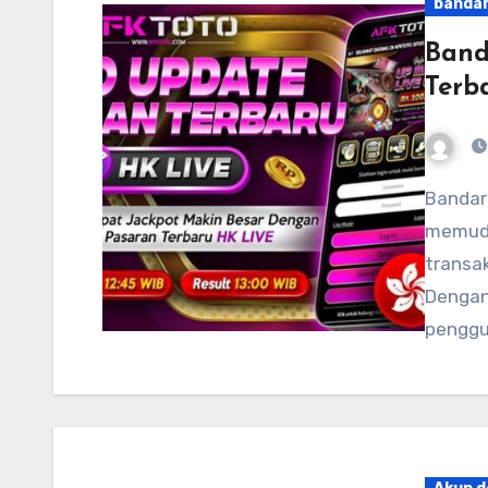
bandar
Band
Terb
Bandar Depo Pulsa merupakan sebuah platform yang
memuda
transa
Dengan
penggu