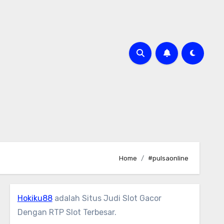
Home
#pulsaonline
Hokiku88
adalah Situs Judi Slot Gacor
Dengan RTP Slot Terbesar.