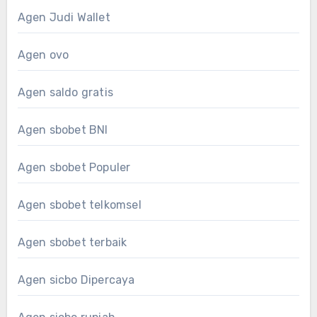
Agen Judi Wallet
Agen ovo
Agen saldo gratis
Agen sbobet BNI
Agen sbobet Populer
Agen sbobet telkomsel
Agen sbobet terbaik
Agen sicbo Dipercaya