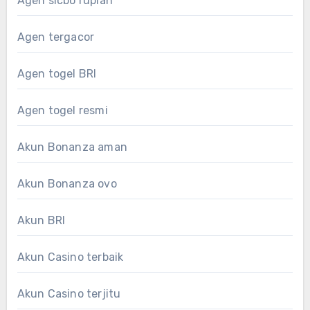
Agen sicbo rupiah
Agen tergacor
Agen togel BRI
Agen togel resmi
Akun Bonanza aman
Akun Bonanza ovo
Akun BRI
Akun Casino terbaik
Akun Casino terjitu