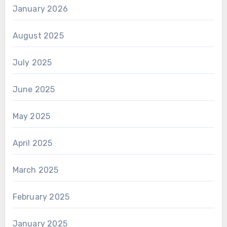
January 2026
August 2025
July 2025
June 2025
May 2025
April 2025
March 2025
February 2025
January 2025