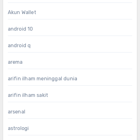
Akun Wallet
android 10
android q
arema
arifin ilham meninggal dunia
arifin ilham sakit
arsenal
astrologi