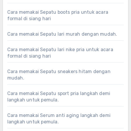
Cara memakai Sepatu boots pria untuk acara
formal di siang hari
Cara memakai Sepatu lari murah dengan mudah.
Cara memakai Sepatu lari nike pria untuk acara
formal di siang hari
Cara memakai Sepatu sneakers hitam dengan
mudah.
Cara memakai Sepatu sport pria langkah demi
langkah untuk pemula.
Cara memakai Serum anti aging langkah demi
langkah untuk pemula.