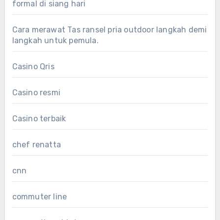
formal di siang hari
Cara merawat Tas ransel pria outdoor langkah demi
langkah untuk pemula.
Casino Qris
Casino resmi
Casino terbaik
chef renatta
cnn
commuter line