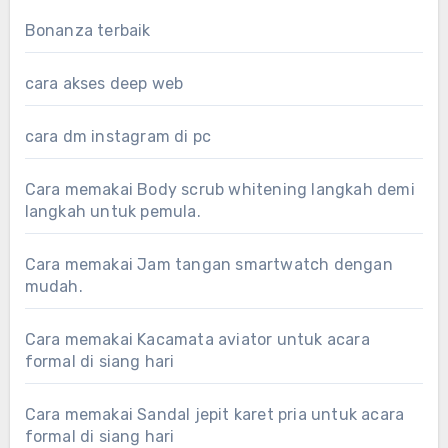
Bonanza terbaik
cara akses deep web
cara dm instagram di pc
Cara memakai Body scrub whitening langkah demi
langkah untuk pemula.
Cara memakai Jam tangan smartwatch dengan
mudah.
Cara memakai Kacamata aviator untuk acara
formal di siang hari
Cara memakai Sandal jepit karet pria untuk acara
formal di siang hari