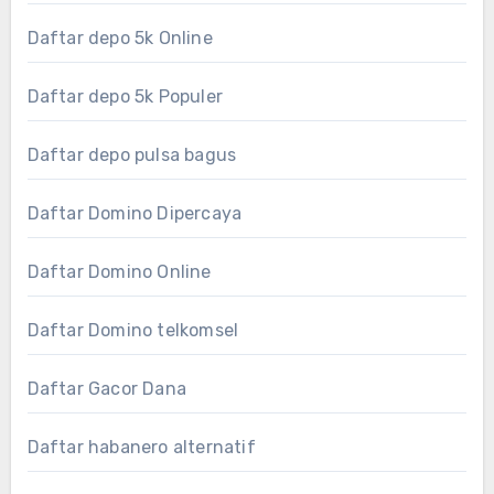
Daftar depo 5k Online
Daftar depo 5k Populer
Daftar depo pulsa bagus
Daftar Domino Dipercaya
Daftar Domino Online
Daftar Domino telkomsel
Daftar Gacor Dana
Daftar habanero alternatif