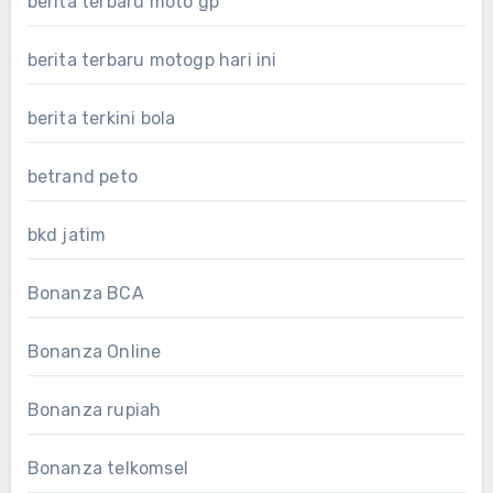
berita terbaru moto gp
berita terbaru motogp hari ini
berita terkini bola
betrand peto
bkd jatim
Bonanza BCA
Bonanza Online
Bonanza rupiah
Bonanza telkomsel