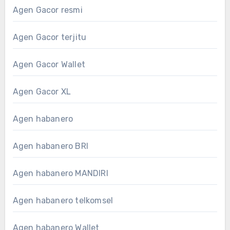
Agen Gacor resmi
Agen Gacor terjitu
Agen Gacor Wallet
Agen Gacor XL
Agen habanero
Agen habanero BRI
Agen habanero MANDIRI
Agen habanero telkomsel
Agen habanero Wallet