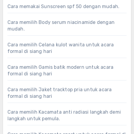
Cara memakai Sunscreen spf 50 dengan mudah.
Cara memilih Body serum niacinamide dengan
mudah.
Cara memilih Celana kulot wanita untuk acara
formal di siang hari
Cara memilih Gamis batik modern untuk acara
formal di siang hari
Cara memilih Jaket tracktop pria untuk acara
formal di siang hari
Cara memilih Kacamata anti radiasi langkah demi
langkah untuk pemula.