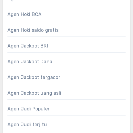
Agen Hoki BCA
Agen Hoki saldo gratis
Agen Jackpot BRI
Agen Jackpot Dana
Agen Jackpot tergacor
Agen Jackpot uang asli
Agen Judi Populer
Agen Judi terjitu