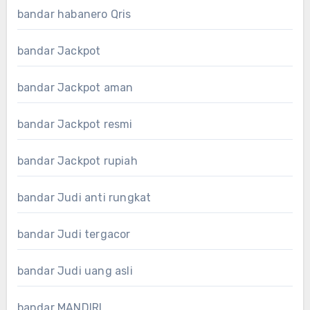
bandar habanero Qris
bandar Jackpot
bandar Jackpot aman
bandar Jackpot resmi
bandar Jackpot rupiah
bandar Judi anti rungkat
bandar Judi tergacor
bandar Judi uang asli
bandar MANDIRI