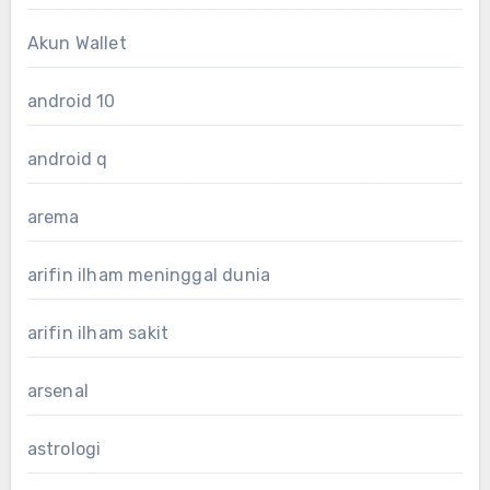
Akun Wallet
android 10
android q
arema
arifin ilham meninggal dunia
arifin ilham sakit
arsenal
astrologi