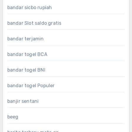
bandar sicbo rupiah
bandar Slot saldo gratis
bandar terjamin
bandar togel BCA
bandar togel BNI
bandar togel Populer
banjir sentani
beeg