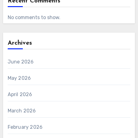
Recent Comments
No comments to show.
Archives
June 2026
May 2026
April 2026
March 2026
February 2026