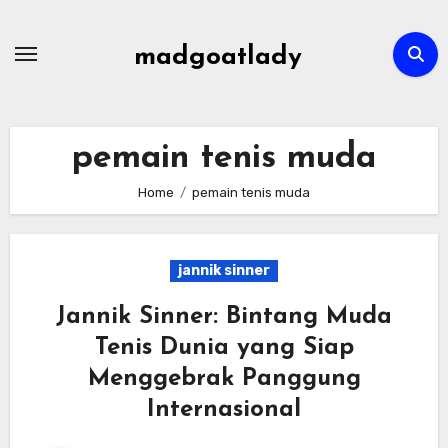
Skip
to
madgoatlady
content
pemain tenis muda
Home
pemain tenis muda
jannik sinner
Jannik Sinner: Bintang Muda
Tenis Dunia yang Siap
Menggebrak Panggung
Internasional