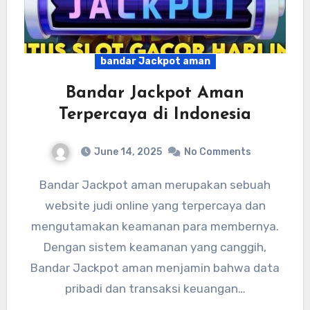
bandar Jackpot aman
Bandar Jackpot Aman
Terpercaya di Indonesia
June 14, 2025
No Comments
Bandar Jackpot aman merupakan sebuah
website judi online yang terpercaya dan
mengutamakan keamanan para membernya.
Dengan sistem keamanan yang canggih,
Bandar Jackpot aman menjamin bahwa data
pribadi dan transaksi keuangan…