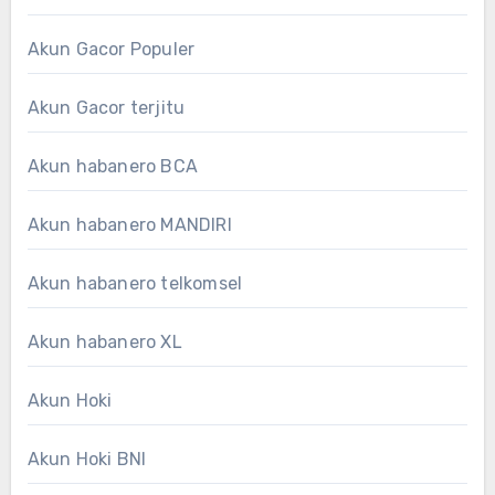
Akun Gacor Populer
Akun Gacor terjitu
Akun habanero BCA
Akun habanero MANDIRI
Akun habanero telkomsel
Akun habanero XL
Akun Hoki
Akun Hoki BNI