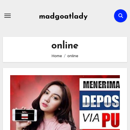
Skip
to
madgoatlady
content
online
Home
online