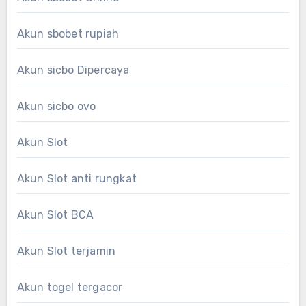
Akun sbobet rupiah
Akun sicbo Dipercaya
Akun sicbo ovo
Akun Slot
Akun Slot anti rungkat
Akun Slot BCA
Akun Slot terjamin
Akun togel tergacor