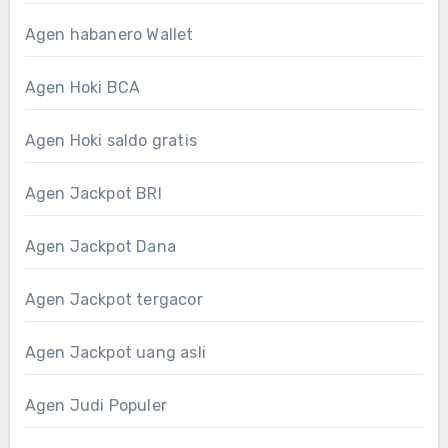
Agen habanero Wallet
Agen Hoki BCA
Agen Hoki saldo gratis
Agen Jackpot BRI
Agen Jackpot Dana
Agen Jackpot tergacor
Agen Jackpot uang asli
Agen Judi Populer