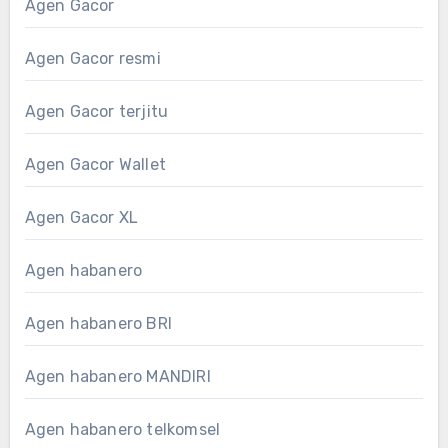
Agen Gacor
Agen Gacor resmi
Agen Gacor terjitu
Agen Gacor Wallet
Agen Gacor XL
Agen habanero
Agen habanero BRI
Agen habanero MANDIRI
Agen habanero telkomsel