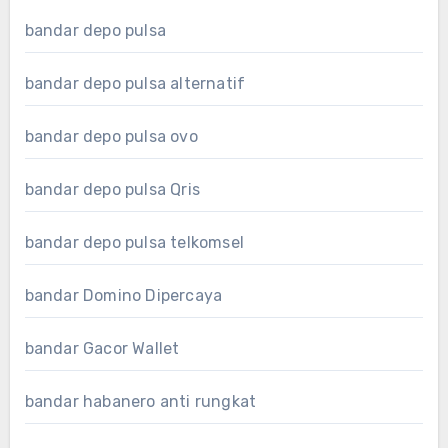
bandar depo pulsa
bandar depo pulsa alternatif
bandar depo pulsa ovo
bandar depo pulsa Qris
bandar depo pulsa telkomsel
bandar Domino Dipercaya
bandar Gacor Wallet
bandar habanero anti rungkat