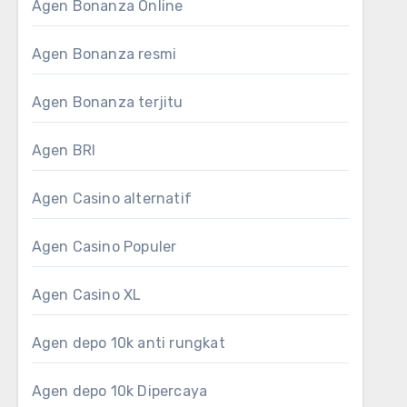
Agen Bonanza Online
Agen Bonanza resmi
Agen Bonanza terjitu
Agen BRI
Agen Casino alternatif
Agen Casino Populer
Agen Casino XL
Agen depo 10k anti rungkat
Agen depo 10k Dipercaya