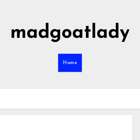
madgoatlady
Home