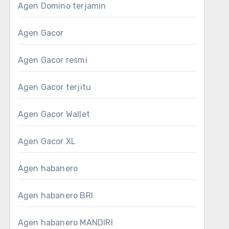
Agen Domino terjamin
Agen Gacor
Agen Gacor resmi
Agen Gacor terjitu
Agen Gacor Wallet
Agen Gacor XL
Agen habanero
Agen habanero BRI
Agen habanero MANDIRI