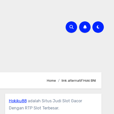
Home
link alternatif Hoki BNI
Hokiku88
adalah Situs Judi Slot Gacor
Dengan RTP Slot Terbesar.