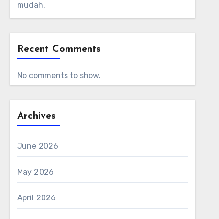
mudah.
Recent Comments
No comments to show.
Archives
June 2026
May 2026
April 2026