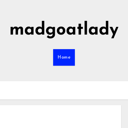
madgoatlady
Home