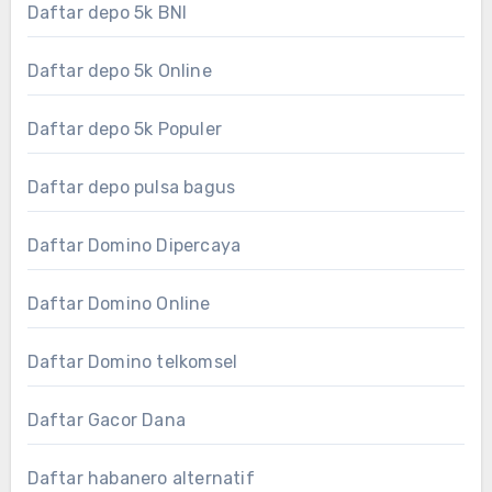
Daftar depo 5k BNI
Daftar depo 5k Online
Daftar depo 5k Populer
Daftar depo pulsa bagus
Daftar Domino Dipercaya
Daftar Domino Online
Daftar Domino telkomsel
Daftar Gacor Dana
Daftar habanero alternatif