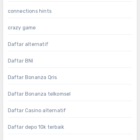
connections hints
crazy game
Daftar alternatif
Daftar BNI
Daftar Bonanza Qris
Daftar Bonanza telkomsel
Daftar Casino alternatif
Daftar depo 10k terbaik