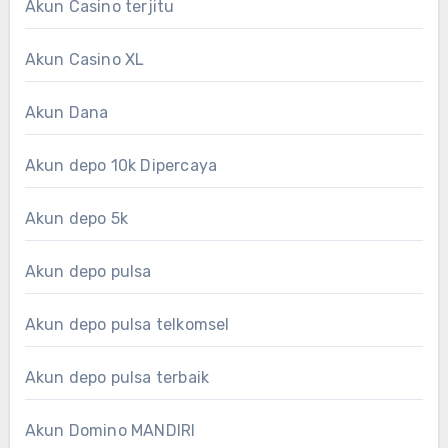
Akun Casino terjitu
Akun Casino XL
Akun Dana
Akun depo 10k Dipercaya
Akun depo 5k
Akun depo pulsa
Akun depo pulsa telkomsel
Akun depo pulsa terbaik
Akun Domino MANDIRI