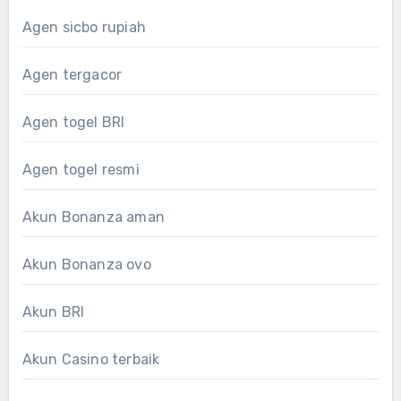
Agen sicbo rupiah
Agen tergacor
Agen togel BRI
Agen togel resmi
Akun Bonanza aman
Akun Bonanza ovo
Akun BRI
Akun Casino terbaik