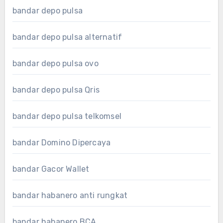
bandar depo pulsa
bandar depo pulsa alternatif
bandar depo pulsa ovo
bandar depo pulsa Qris
bandar depo pulsa telkomsel
bandar Domino Dipercaya
bandar Gacor Wallet
bandar habanero anti rungkat
bandar habanero BCA