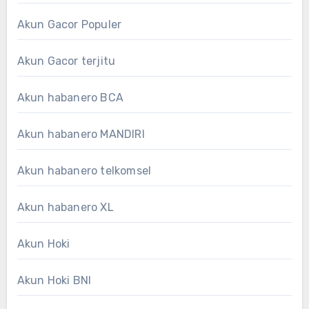
Akun Gacor Populer
Akun Gacor terjitu
Akun habanero BCA
Akun habanero MANDIRI
Akun habanero telkomsel
Akun habanero XL
Akun Hoki
Akun Hoki BNI