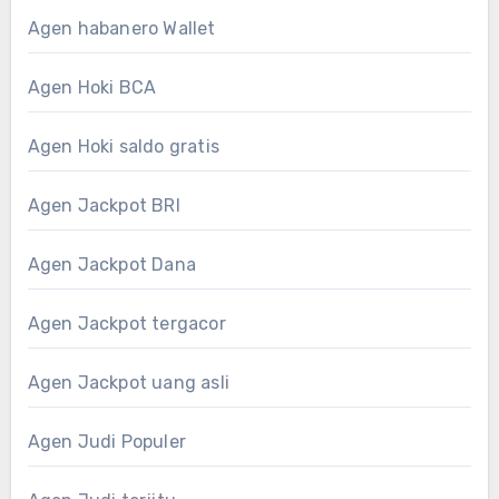
Agen habanero Wallet
Agen Hoki BCA
Agen Hoki saldo gratis
Agen Jackpot BRI
Agen Jackpot Dana
Agen Jackpot tergacor
Agen Jackpot uang asli
Agen Judi Populer