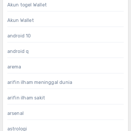
Akun togel Wallet
Akun Wallet
android 10
android q
arema
arifin ilham meninggal dunia
arifin ilham sakit
arsenal
astrologi