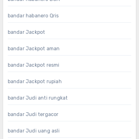
bandar habanero Qris
bandar Jackpot
bandar Jackpot aman
bandar Jackpot resmi
bandar Jackpot rupiah
bandar Judi anti rungkat
bandar Judi tergacor
bandar Judi uang asli