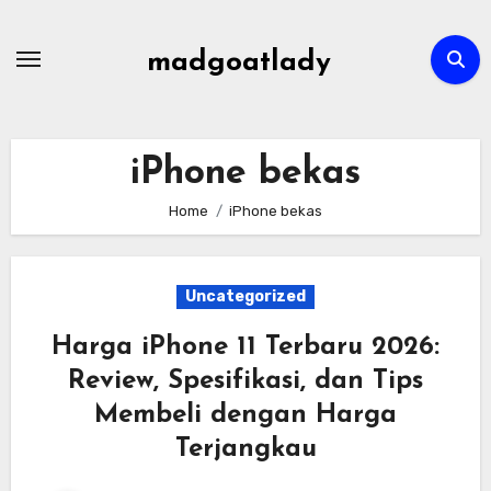
Skip
to
madgoatlady
content
iPhone bekas
Home
iPhone bekas
Uncategorized
Harga iPhone 11 Terbaru 2026:
Review, Spesifikasi, dan Tips
Membeli dengan Harga
Terjangkau