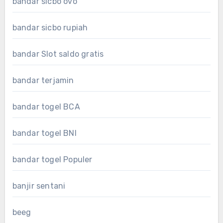
bandar sicbo ovo
bandar sicbo rupiah
bandar Slot saldo gratis
bandar terjamin
bandar togel BCA
bandar togel BNI
bandar togel Populer
banjir sentani
beeg