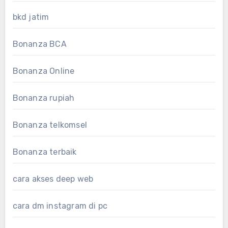
bkd jatim
Bonanza BCA
Bonanza Online
Bonanza rupiah
Bonanza telkomsel
Bonanza terbaik
cara akses deep web
cara dm instagram di pc