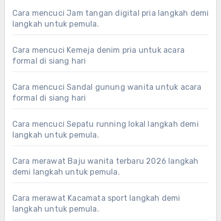
Cara mencuci Jam tangan digital pria langkah demi
langkah untuk pemula.
Cara mencuci Kemeja denim pria untuk acara
formal di siang hari
Cara mencuci Sandal gunung wanita untuk acara
formal di siang hari
Cara mencuci Sepatu running lokal langkah demi
langkah untuk pemula.
Cara merawat Baju wanita terbaru 2026 langkah
demi langkah untuk pemula.
Cara merawat Kacamata sport langkah demi
langkah untuk pemula.