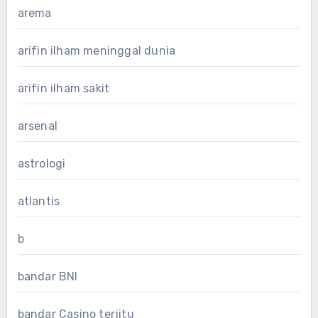
arema
arifin ilham meninggal dunia
arifin ilham sakit
arsenal
astrologi
atlantis
b
bandar BNI
bandar Casino terjitu