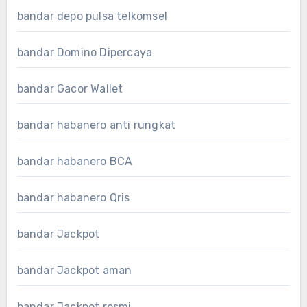
bandar depo pulsa telkomsel
bandar Domino Dipercaya
bandar Gacor Wallet
bandar habanero anti rungkat
bandar habanero BCA
bandar habanero Qris
bandar Jackpot
bandar Jackpot aman
bandar Jackpot resmi