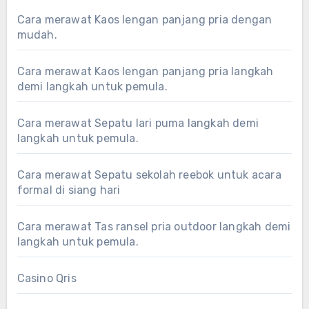
Cara merawat Kaos lengan panjang pria dengan
mudah.
Cara merawat Kaos lengan panjang pria langkah
demi langkah untuk pemula.
Cara merawat Sepatu lari puma langkah demi
langkah untuk pemula.
Cara merawat Sepatu sekolah reebok untuk acara
formal di siang hari
Cara merawat Tas ransel pria outdoor langkah demi
langkah untuk pemula.
Casino Qris