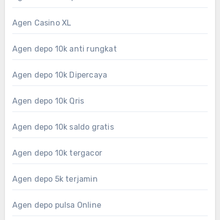
Agen Casino XL
Agen depo 10k anti rungkat
Agen depo 10k Dipercaya
Agen depo 10k Qris
Agen depo 10k saldo gratis
Agen depo 10k tergacor
Agen depo 5k terjamin
Agen depo pulsa Online