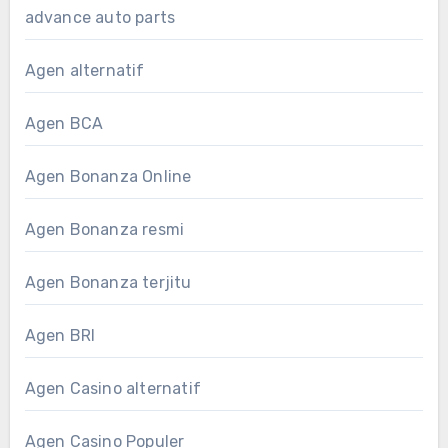
advance auto parts
Agen alternatif
Agen BCA
Agen Bonanza Online
Agen Bonanza resmi
Agen Bonanza terjitu
Agen BRI
Agen Casino alternatif
Agen Casino Populer