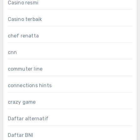
Casino resmi
Casino terbaik
chef renatta
cnn
commuter line
connections hints
crazy game
Daftar alternatif
Daftar BNI