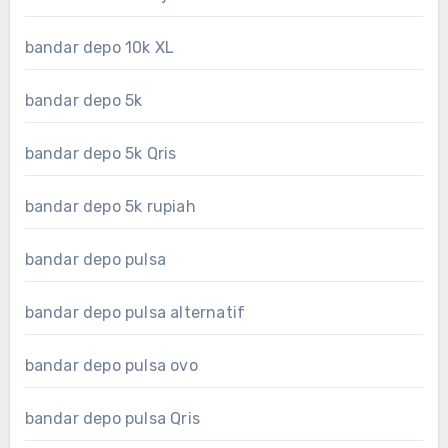
bandar depo 10k XL
bandar depo 5k
bandar depo 5k Qris
bandar depo 5k rupiah
bandar depo pulsa
bandar depo pulsa alternatif
bandar depo pulsa ovo
bandar depo pulsa Qris