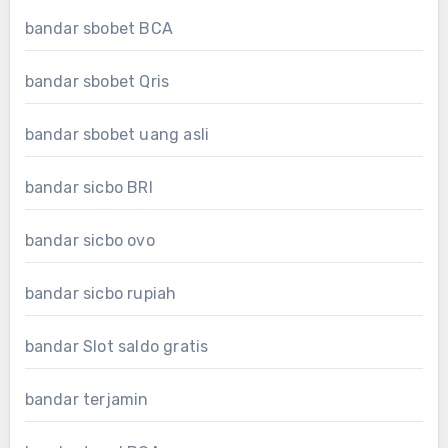
bandar sbobet BCA
bandar sbobet Qris
bandar sbobet uang asli
bandar sicbo BRI
bandar sicbo ovo
bandar sicbo rupiah
bandar Slot saldo gratis
bandar terjamin