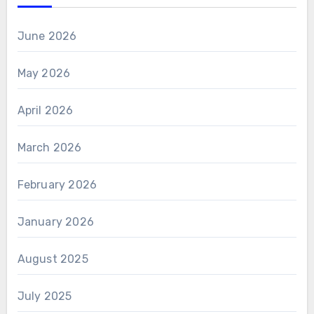
June 2026
May 2026
April 2026
March 2026
February 2026
January 2026
August 2025
July 2025