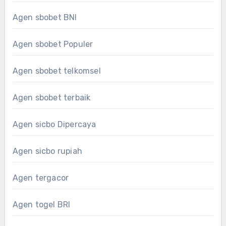
Agen sbobet BNI
Agen sbobet Populer
Agen sbobet telkomsel
Agen sbobet terbaik
Agen sicbo Dipercaya
Agen sicbo rupiah
Agen tergacor
Agen togel BRI