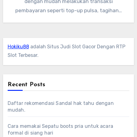
dengan mudah melakukan transaksi
pembayaran seperti top-up pulsa, tagihan…
Hokiku88
adalah Situs Judi Slot Gacor Dengan RTP
Slot Terbesar.
Recent Posts
Daftar rekomendasi Sandal hak tahu dengan
mudah.
Cara memakai Sepatu boots pria untuk acara
formal di siang hari