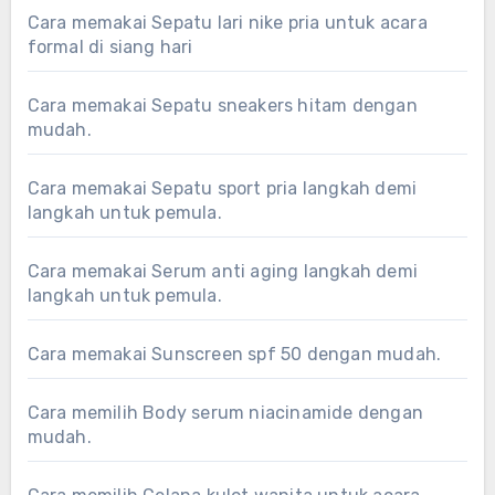
Cara memakai Sepatu lari nike pria untuk acara
formal di siang hari
Cara memakai Sepatu sneakers hitam dengan
mudah.
Cara memakai Sepatu sport pria langkah demi
langkah untuk pemula.
Cara memakai Serum anti aging langkah demi
langkah untuk pemula.
Cara memakai Sunscreen spf 50 dengan mudah.
Cara memilih Body serum niacinamide dengan
mudah.