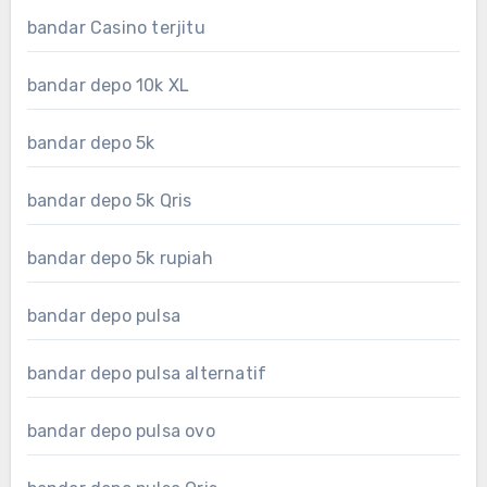
bandar Casino terjitu
bandar depo 10k XL
bandar depo 5k
bandar depo 5k Qris
bandar depo 5k rupiah
bandar depo pulsa
bandar depo pulsa alternatif
bandar depo pulsa ovo