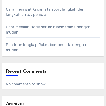
Cara merawat Kacamata sport langkah demi
langkah untuk pemula.
Cara memilih Body serum niacinamide dengan
mudah.
Panduan lengkap Jaket bomber pria dengan
mudah.
Recent Comments
No comments to show.
Archives