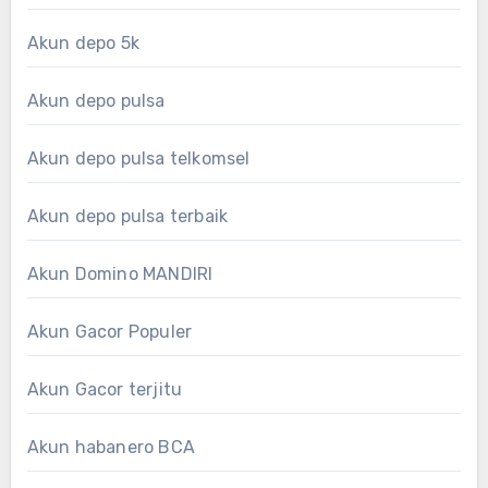
Akun depo 5k
Akun depo pulsa
Akun depo pulsa telkomsel
Akun depo pulsa terbaik
Akun Domino MANDIRI
Akun Gacor Populer
Akun Gacor terjitu
Akun habanero BCA