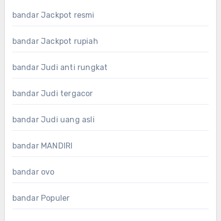
bandar Jackpot resmi
bandar Jackpot rupiah
bandar Judi anti rungkat
bandar Judi tergacor
bandar Judi uang asli
bandar MANDIRI
bandar ovo
bandar Populer