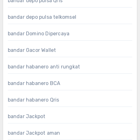
bandar depo pulsa Qris
bandar depo pulsa telkomsel
bandar Domino Dipercaya
bandar Gacor Wallet
bandar habanero anti rungkat
bandar habanero BCA
bandar habanero Qris
bandar Jackpot
bandar Jackpot aman