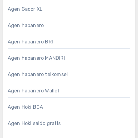
Agen Gacor XL
Agen habanero
Agen habanero BRI
Agen habanero MANDIRI
Agen habanero telkomsel
Agen habanero Wallet
Agen Hoki BCA
Agen Hoki saldo gratis