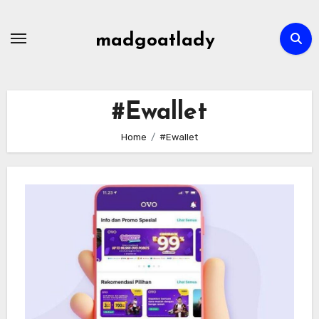
Skip
to
madgoatlady
content
#Ewallet
Home
#Ewallet