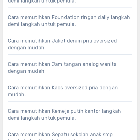
demi langkah untuk pemula.
Cara memutihkan Foundation ringan daily langkah
demi langkah untuk pemula.
Cara memutihkan Jaket denim pria oversized
dengan mudah.
Cara memutihkan Jam tangan analog wanita
dengan mudah.
Cara memutihkan Kaos oversized pria dengan
mudah.
Cara memutihkan Kemeja putih kantor langkah
demi langkah untuk pemula.
Cara memutihkan Sepatu sekolah anak smp