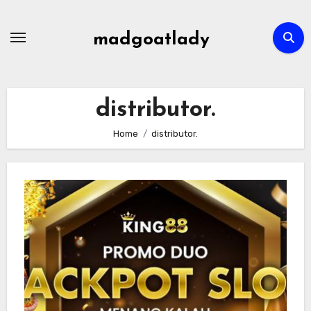
Skip
to
madgoatlady
content
distributor.
Home
distributor.