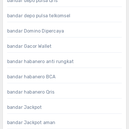
bandar depo pulsa Qris
bandar depo pulsa telkomsel
bandar Domino Dipercaya
bandar Gacor Wallet
bandar habanero anti rungkat
bandar habanero BCA
bandar habanero Qris
bandar Jackpot
bandar Jackpot aman