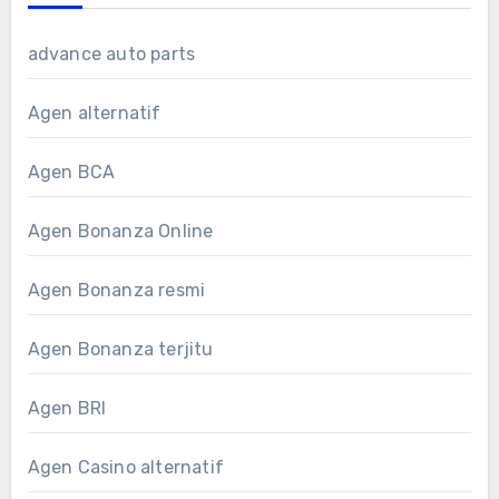
advance auto parts
Agen alternatif
Agen BCA
Agen Bonanza Online
Agen Bonanza resmi
Agen Bonanza terjitu
Agen BRI
Agen Casino alternatif