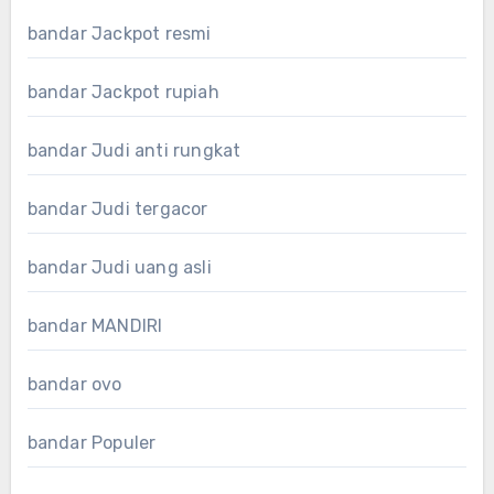
bandar Jackpot resmi
bandar Jackpot rupiah
bandar Judi anti rungkat
bandar Judi tergacor
bandar Judi uang asli
bandar MANDIRI
bandar ovo
bandar Populer