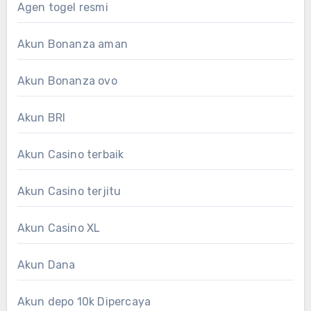
Agen togel resmi
Akun Bonanza aman
Akun Bonanza ovo
Akun BRI
Akun Casino terbaik
Akun Casino terjitu
Akun Casino XL
Akun Dana
Akun depo 10k Dipercaya