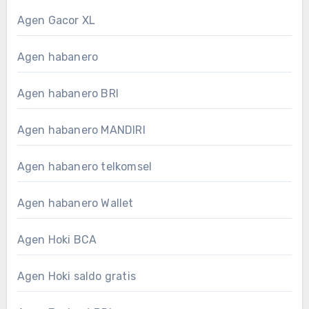
Agen Gacor XL
Agen habanero
Agen habanero BRI
Agen habanero MANDIRI
Agen habanero telkomsel
Agen habanero Wallet
Agen Hoki BCA
Agen Hoki saldo gratis