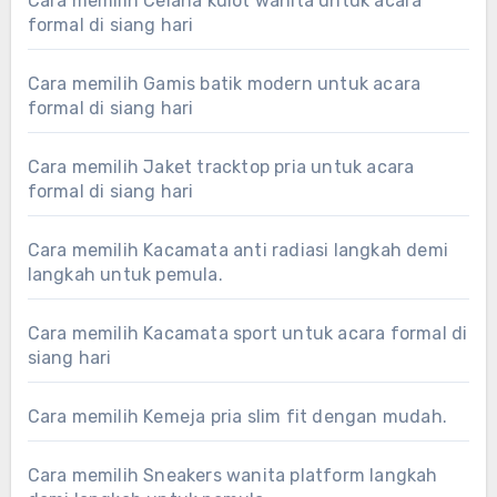
Cara memilih Celana kulot wanita untuk acara
formal di siang hari
Cara memilih Gamis batik modern untuk acara
formal di siang hari
Cara memilih Jaket tracktop pria untuk acara
formal di siang hari
Cara memilih Kacamata anti radiasi langkah demi
langkah untuk pemula.
Cara memilih Kacamata sport untuk acara formal di
siang hari
Cara memilih Kemeja pria slim fit dengan mudah.
Cara memilih Sneakers wanita platform langkah