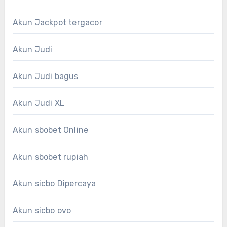
Akun Jackpot tergacor
Akun Judi
Akun Judi bagus
Akun Judi XL
Akun sbobet Online
Akun sbobet rupiah
Akun sicbo Dipercaya
Akun sicbo ovo