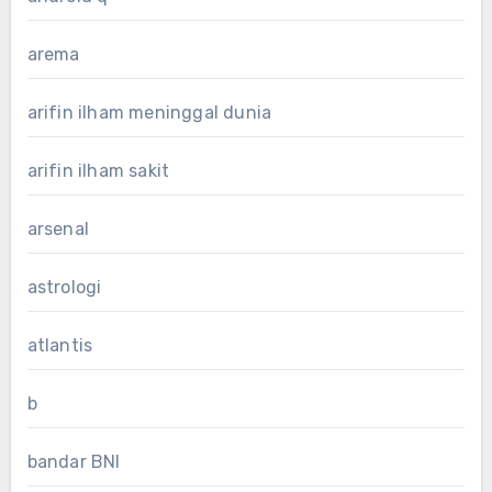
arema
arifin ilham meninggal dunia
arifin ilham sakit
arsenal
astrologi
atlantis
b
bandar BNI