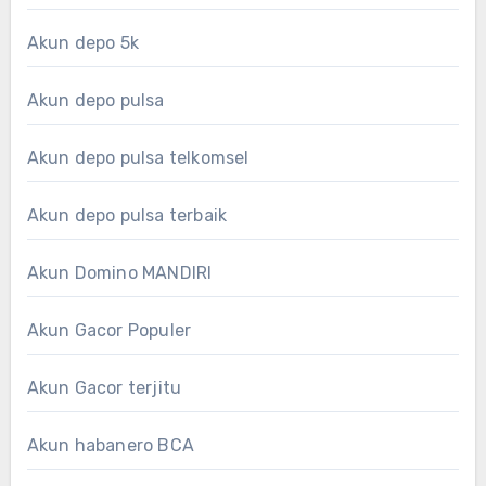
Akun depo 5k
Akun depo pulsa
Akun depo pulsa telkomsel
Akun depo pulsa terbaik
Akun Domino MANDIRI
Akun Gacor Populer
Akun Gacor terjitu
Akun habanero BCA