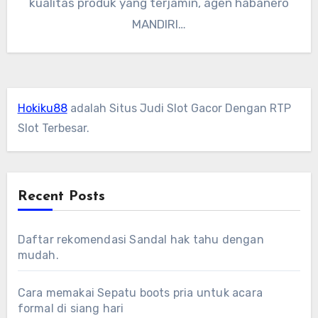
kualitas produk yang terjamin, agen habanero
MANDIRI…
Hokiku88
adalah Situs Judi Slot Gacor Dengan RTP
Slot Terbesar.
Recent Posts
Daftar rekomendasi Sandal hak tahu dengan
mudah.
Cara memakai Sepatu boots pria untuk acara
formal di siang hari