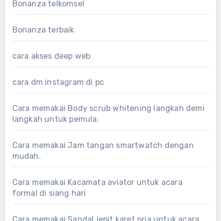
Bonanza telkomsel
Bonanza terbaik
cara akses deep web
cara dm instagram di pc
Cara memakai Body scrub whitening langkah demi
langkah untuk pemula.
Cara memakai Jam tangan smartwatch dengan
mudah.
Cara memakai Kacamata aviator untuk acara
formal di siang hari
Cara memakai Sandal jepit karet pria untuk acara