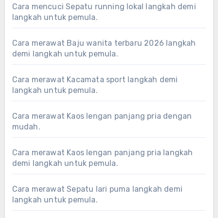
Cara mencuci Sepatu running lokal langkah demi
langkah untuk pemula.
Cara merawat Baju wanita terbaru 2026 langkah
demi langkah untuk pemula.
Cara merawat Kacamata sport langkah demi
langkah untuk pemula.
Cara merawat Kaos lengan panjang pria dengan
mudah.
Cara merawat Kaos lengan panjang pria langkah
demi langkah untuk pemula.
Cara merawat Sepatu lari puma langkah demi
langkah untuk pemula.