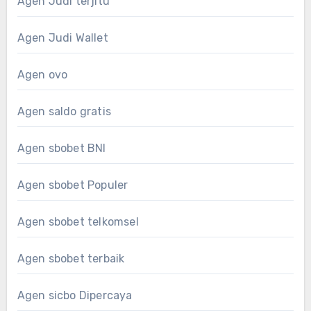
Agen Judi terjitu
Agen Judi Wallet
Agen ovo
Agen saldo gratis
Agen sbobet BNI
Agen sbobet Populer
Agen sbobet telkomsel
Agen sbobet terbaik
Agen sicbo Dipercaya