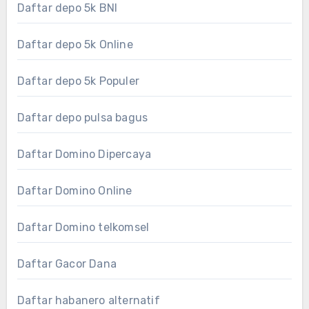
Daftar depo 5k BNI
Daftar depo 5k Online
Daftar depo 5k Populer
Daftar depo pulsa bagus
Daftar Domino Dipercaya
Daftar Domino Online
Daftar Domino telkomsel
Daftar Gacor Dana
Daftar habanero alternatif