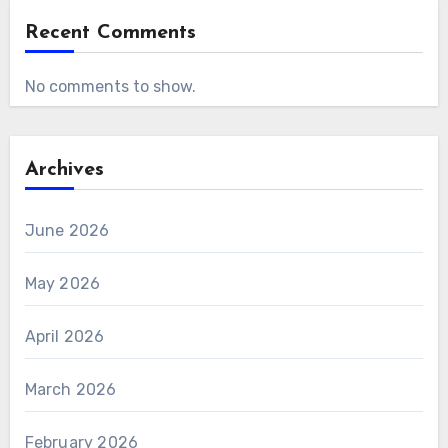
Recent Comments
No comments to show.
Archives
June 2026
May 2026
April 2026
March 2026
February 2026