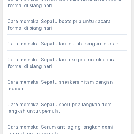
formal di siang hari
Cara memakai Sepatu boots pria untuk acara
formal di siang hari
Cara memakai Sepatu lari murah dengan mudah.
Cara memakai Sepatu lari nike pria untuk acara
formal di siang hari
Cara memakai Sepatu sneakers hitam dengan
mudah.
Cara memakai Sepatu sport pria langkah demi
langkah untuk pemula.
Cara memakai Serum anti aging langkah demi
langkah untuk pemula.