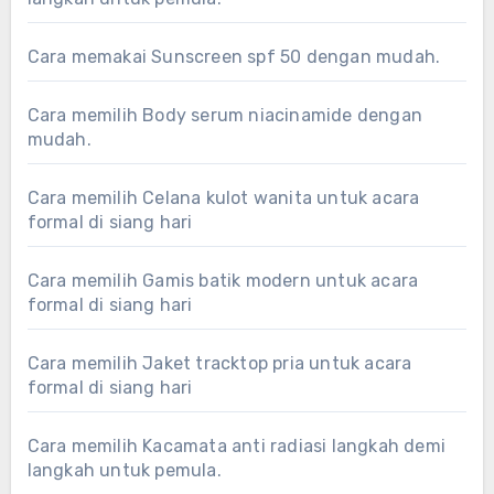
Cara memakai Sunscreen spf 50 dengan mudah.
Cara memilih Body serum niacinamide dengan
mudah.
Cara memilih Celana kulot wanita untuk acara
formal di siang hari
Cara memilih Gamis batik modern untuk acara
formal di siang hari
Cara memilih Jaket tracktop pria untuk acara
formal di siang hari
Cara memilih Kacamata anti radiasi langkah demi
langkah untuk pemula.