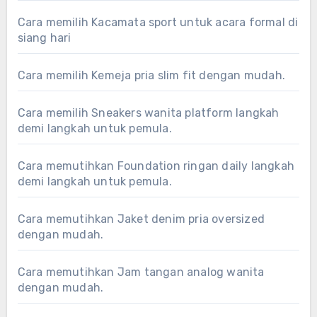
Cara memilih Kacamata sport untuk acara formal di
siang hari
Cara memilih Kemeja pria slim fit dengan mudah.
Cara memilih Sneakers wanita platform langkah
demi langkah untuk pemula.
Cara memutihkan Foundation ringan daily langkah
demi langkah untuk pemula.
Cara memutihkan Jaket denim pria oversized
dengan mudah.
Cara memutihkan Jam tangan analog wanita
dengan mudah.