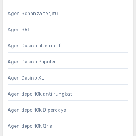
Agen Bonanza terjitu
Agen BRI
Agen Casino alternatif
Agen Casino Populer
Agen Casino XL
Agen depo 10k anti rungkat
Agen depo 10k Dipercaya
Agen depo 10k Qris