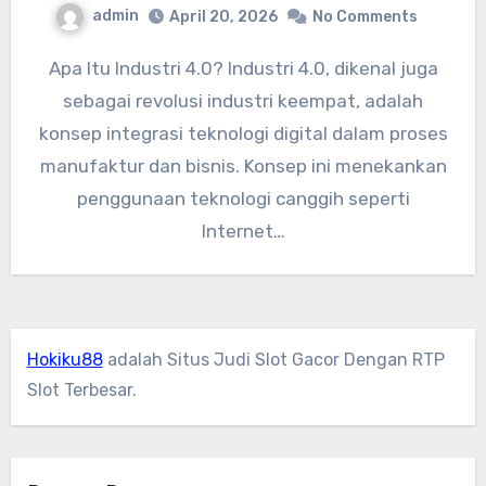
admin
April 20, 2026
No Comments
Apa Itu Industri 4.0? Industri 4.0, dikenal juga
sebagai revolusi industri keempat, adalah
konsep integrasi teknologi digital dalam proses
manufaktur dan bisnis. Konsep ini menekankan
penggunaan teknologi canggih seperti
Internet…
Hokiku88
adalah Situs Judi Slot Gacor Dengan RTP
Slot Terbesar.