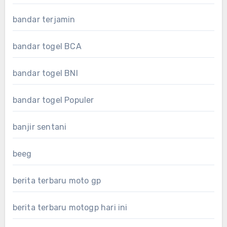
bandar terjamin
bandar togel BCA
bandar togel BNI
bandar togel Populer
banjir sentani
beeg
berita terbaru moto gp
berita terbaru motogp hari ini