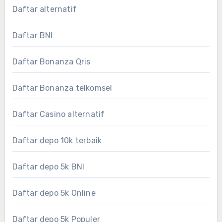
Daftar alternatif
Daftar BNI
Daftar Bonanza Qris
Daftar Bonanza telkomsel
Daftar Casino alternatif
Daftar depo 10k terbaik
Daftar depo 5k BNI
Daftar depo 5k Online
Daftar depo 5k Populer