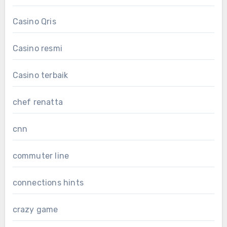
Casino Qris
Casino resmi
Casino terbaik
chef renatta
cnn
commuter line
connections hints
crazy game