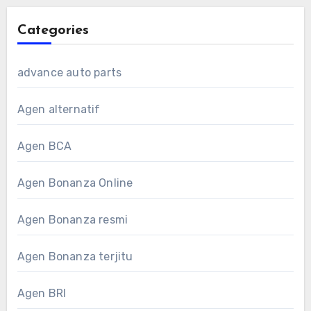
Categories
advance auto parts
Agen alternatif
Agen BCA
Agen Bonanza Online
Agen Bonanza resmi
Agen Bonanza terjitu
Agen BRI