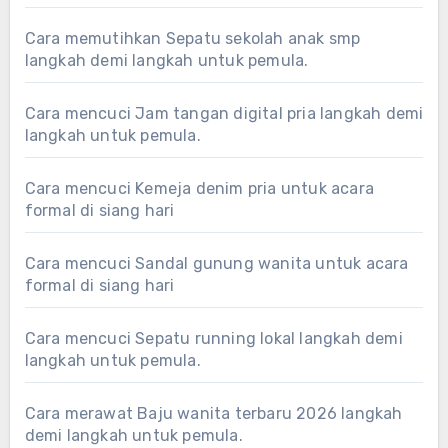
Cara memutihkan Sepatu sekolah anak smp
langkah demi langkah untuk pemula.
Cara mencuci Jam tangan digital pria langkah demi
langkah untuk pemula.
Cara mencuci Kemeja denim pria untuk acara
formal di siang hari
Cara mencuci Sandal gunung wanita untuk acara
formal di siang hari
Cara mencuci Sepatu running lokal langkah demi
langkah untuk pemula.
Cara merawat Baju wanita terbaru 2026 langkah
demi langkah untuk pemula.