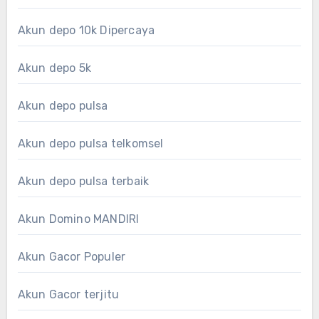
Akun depo 10k Dipercaya
Akun depo 5k
Akun depo pulsa
Akun depo pulsa telkomsel
Akun depo pulsa terbaik
Akun Domino MANDIRI
Akun Gacor Populer
Akun Gacor terjitu