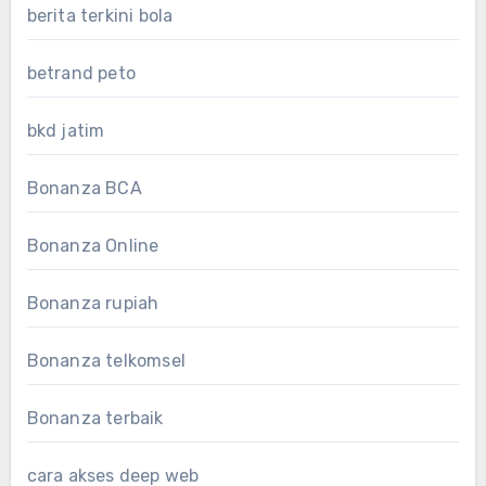
berita terkini bola
betrand peto
bkd jatim
Bonanza BCA
Bonanza Online
Bonanza rupiah
Bonanza telkomsel
Bonanza terbaik
cara akses deep web