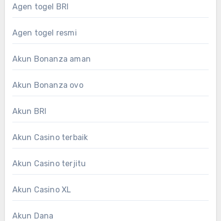
Agen togel BRI
Agen togel resmi
Akun Bonanza aman
Akun Bonanza ovo
Akun BRI
Akun Casino terbaik
Akun Casino terjitu
Akun Casino XL
Akun Dana