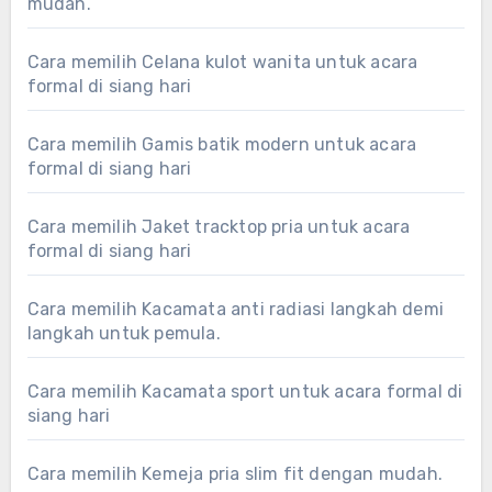
mudah.
Cara memilih Celana kulot wanita untuk acara
formal di siang hari
Cara memilih Gamis batik modern untuk acara
formal di siang hari
Cara memilih Jaket tracktop pria untuk acara
formal di siang hari
Cara memilih Kacamata anti radiasi langkah demi
langkah untuk pemula.
Cara memilih Kacamata sport untuk acara formal di
siang hari
Cara memilih Kemeja pria slim fit dengan mudah.