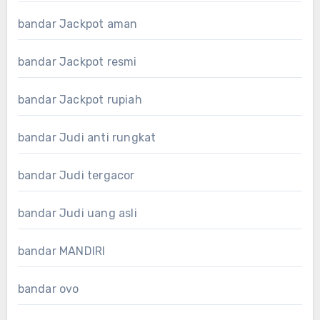
bandar Jackpot aman
bandar Jackpot resmi
bandar Jackpot rupiah
bandar Judi anti rungkat
bandar Judi tergacor
bandar Judi uang asli
bandar MANDIRI
bandar ovo