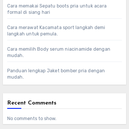
Cara memakai Sepatu boots pria untuk acara
formal di siang hari
Cara merawat Kacamata sport langkah demi
langkah untuk pemula.
Cara memilih Body serum niacinamide dengan
mudah.
Panduan lengkap Jaket bomber pria dengan
mudah.
Recent Comments
No comments to show.